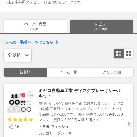
※過去半年間のレビューに基づいたデータです。
パーツ・商品
レビュー
（20件 ）
（1,270件 ）
デモカー装着パーツはこちら
新着順
イイね！順
クリップ順
ミヤコ自動車工業 ディスクブレーキシール
キット
車検が近いので部品を早めに調達しました。 ミヤコ
自動車工業製のリヤディスクブレーキシールキット
で品番はMP-100です。 純正品番号は04479-48030
フロント定価￥2,200円→購入価格￥ ...
16
トヨタ ウィッシュ
カテゴリ：ブレーキ