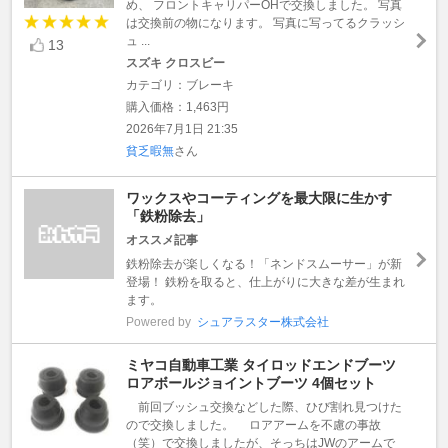
め、 フロントキャリパーOHで交換しました。 写真
は交換前の物になります。 写真に写ってるクラッシ
ュ ...
13
スズキ クロスビー
カテゴリ：ブレーキ
購入価格：1,463円
2026年7月1日 21:35
貧乏暇無
さん
ワックスやコーティングを最大限に生かす
「鉄粉除去」
オススメ記事
鉄粉除去が楽しくなる！「ネンドスムーサー」が新
登場！ 鉄粉を取ると、仕上がりに大きな差が生まれ
ます。
Powered by
シュアラスター株式会社
ミヤコ自動車工業 タイロッドエンドブーツ
ロアボールジョイントブーツ 4個セット
前回ブッシュ交換などした際、ひび割れ見つけた
ので交換しました。 ロアアームを不慮の事故
（笑）で交換しましたが、そっちはJWのアームで