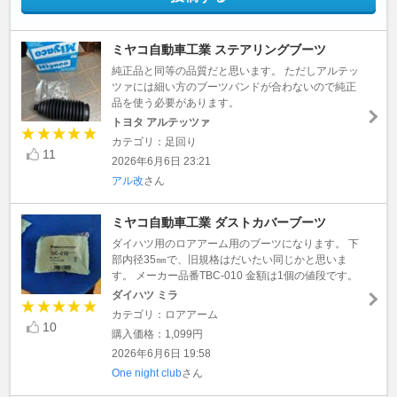
ミヤコ自動車工業 ステアリングブーツ
純正品と同等の品質だと思います。 ただしアルテッ
ツァには細い方のブーツバンドが合わないので純正
品を使う必要があります。
トヨタ アルテッツァ
カテゴリ：足回り
11
2026年6月6日 23:21
アル改
さん
ミヤコ自動車工業 ダストカバーブーツ
ダイハツ用のロアアーム用のブーツになります。 下
部内径35㎜で、旧規格はだいたい同じかと思いま
す。 メーカー品番TBC-010 金額は1個の値段です。
ダイハツ ミラ
カテゴリ：ロアアーム
10
購入価格：1,099円
2026年6月6日 19:58
One night club
さん