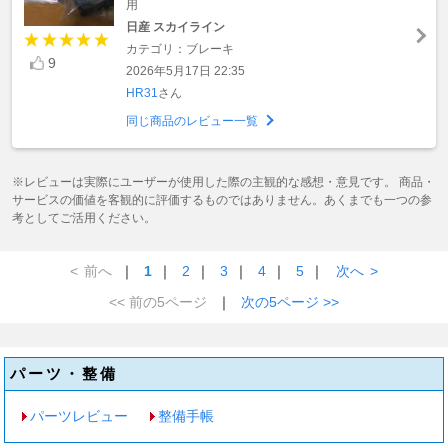
用
日産 スカイライン
カテゴリ：ブレーキ
9
2026年5月17日 22:35
HR31
さん
同じ商品のレビュー一覧
※レビューは実際にユーザーが使用した際の主観的な感想・意見です。 商品・
サービスの価値を客観的に評価するものではありません。あくまでも一つの参
考としてご活用ください。
<
前へ
｜
1
｜
2
｜
3
｜
4
｜
5
｜
次へ
>
<< 前の5ページ
｜
次の5ページ >>
パーツ・整備
パーツレビュー
整備手帳