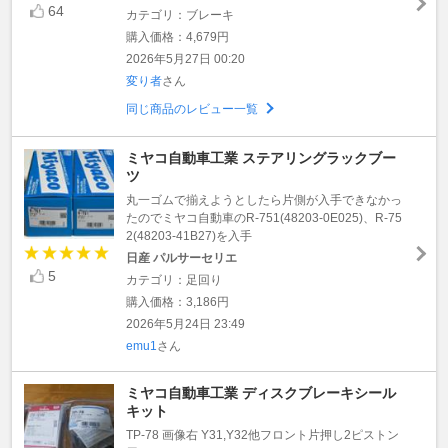
64
カテゴリ：ブレーキ
購入価格：4,679円
2026年5月27日 00:20
変り者
さん
同じ商品のレビュー一覧
ミヤコ自動車工業 ステアリングラックブー
ツ
丸一ゴムで揃えようとしたら片側が入手できなかっ
たのでミヤコ自動車のR-751(48203-0E025)、R-75
2(48203-41B27)を入手
日産 パルサーセリエ
5
カテゴリ：足回り
購入価格：3,186円
2026年5月24日 23:49
emu1
さん
ミヤコ自動車工業 ディスクブレーキシール
キット
TP-78 画像右 Y31,Y32他フロント片押し2ピストン