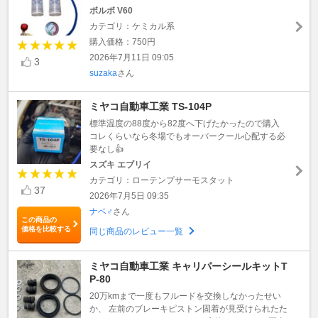
ボルボ V60
カテゴリ：ケミカル系
購入価格：750円
2026年7月11日 09:05
3
suzaka
さん
ミヤコ自動車工業 TS-104P
標準温度の88度から82度へ下げたかったので購入
コレくらいなら冬場でもオーバークール心配する必
要なし👍
スズキ エブリイ
カテゴリ：ローテンプサーモスタット
37
2026年7月5日 09:35
ナベ♂
さん
この商品の
価格を比較する
同じ商品のレビュー一覧
ミヤコ自動車工業 キャリパーシールキットT
P-80
20万kmまで一度もフルードを交換しなかったせい
か、 左前のブレーキピストン固着が見受けられたた