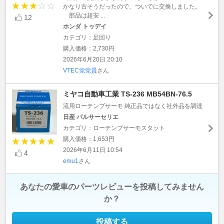
かなり古そうだったので、ついでに交換しました。
部品は超安 ...
12
ホンダ トゥデイ
カテゴリ：足回り
購入価格：2,730円
2026年6月20日 20:10
VTEC党党員
さん
ミヤコ自動車工業 TS-236 MB54BN-76.5
流用ローテンプサーモ 純正品ではなく社外品を調達
日産 パルサーセリエ
カテゴリ：ローテンプサーモスタット
購入価格：1,653円
2026年6月11日 10:54
4
emu1
さん
あなたの愛車のパーツレビューを投稿してみません
か？
投稿する