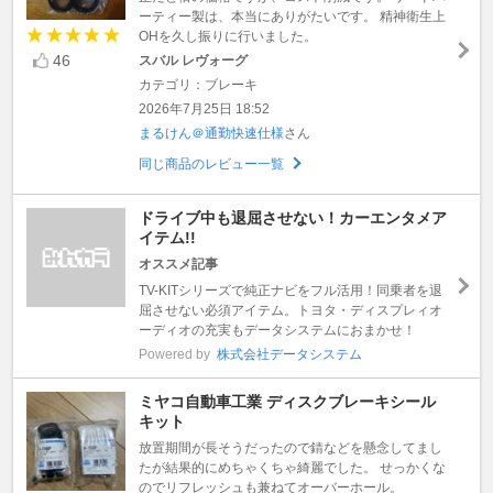
ーティー製は、本当にありがたいです。 精神衛生上
OHを久し振りに行いました。
46
スバル レヴォーグ
カテゴリ：ブレーキ
2026年7月25日 18:52
まるけん＠通勤快速仕様
さん
同じ商品のレビュー一覧
ドライブ中も退屈させない！カーエンタメア
イテム!!
オススメ記事
TV-KITシリーズで純正ナビをフル活用！同乗者を退
屈させない必須アイテム。トヨタ・ディスプレィオ
ーディオの充実もデータシステムにおまかせ！
Powered by
株式会社データシステム
ミヤコ自動車工業 ディスクブレーキシール
キット
放置期間が長そうだったので錆などを懸念してまし
たが結果的にめちゃくちゃ綺麗でした。 せっかくな
のでリフレッシュも兼ねてオーバーホール。