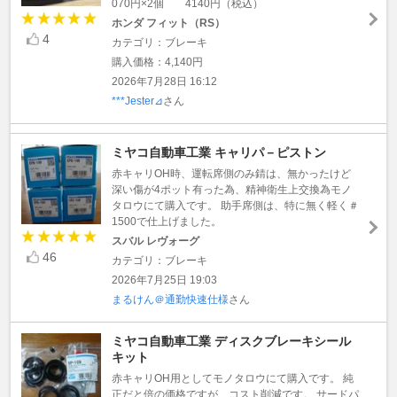
070円×2個 4140円（税込）
ホンダ フィット（RS）
4
カテゴリ：ブレーキ
購入価格：4,140円
2026年7月28日 16:12
***Jester⊿
さん
ミヤコ自動車工業 キャリパ－ピストン
赤キャリOH時、運転席側のみ錆は、無かったけど
深い傷が4ポット有った為、精神衛生上交換為モノ
タロウにて購入です。 助手席側は、特に無く軽く＃
1500で仕上げました。
スバル レヴォーグ
46
カテゴリ：ブレーキ
2026年7月25日 19:03
まるけん＠通勤快速仕様
さん
ミヤコ自動車工業 ディスクブレーキシール
キット
赤キャリOH用としてモノタロウにて購入です。 純
正だと倍の価格ですが、コスト削減です。 サードパ