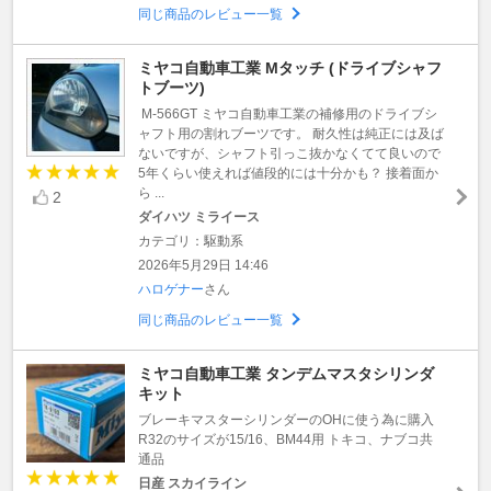
同じ商品のレビュー一覧
ミヤコ自動車工業 Mタッチ (ドライブシャフ
トブーツ)
M-566GT ミヤコ自動車工業の補修用のドライブシ
ャフト用の割れブーツです。 耐久性は純正には及ば
ないですが、シャフト引っこ抜かなくてて良いので
5年くらい使えれば値段的には十分かも？ 接着面か
ら ...
2
ダイハツ ミライース
カテゴリ：駆動系
2026年5月29日 14:46
ハロゲナー
さん
同じ商品のレビュー一覧
ミヤコ自動車工業 タンデムマスタシリンダ
キット
ブレーキマスターシリンダーのOHに使う為に購入
R32のサイズが15/16、BM44用 トキコ、ナブコ共
通品
日産 スカイライン