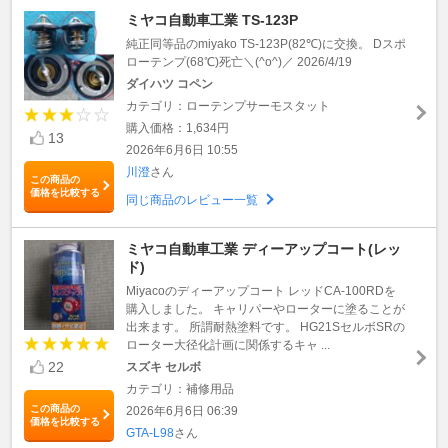
ミヤコ自動車工業 TS-123P
純正同等品のmiyako TS-123P(82℃)に交換。 Dスポ
ローテンプ(68℃)死亡＼(^o^)／ 2026/4/19
ダイハツ コペン
カテゴリ：ローテンプサーモスタット
購入価格：1,634円
13
2026年6月6日 10:55
川澄
さん
この商品の
価格を比較する
同じ商品のレビュー一覧
ミヤコ自動車工業 ディーアップコート(レッ
ド)
Miyacoのディーアップコート レッドCA-100RDを
購入しました。 キャリパーやローターに塗ることが
出来ます。 所謂耐熱塗料です。 HG21SセルボSRの
ローター大径化計画に関係するキャ ...
22
スズキ セルボ
カテゴリ：補修用品
この商品の
2026年6月6日 06:39
価格を比較する
GTA-L98
さん