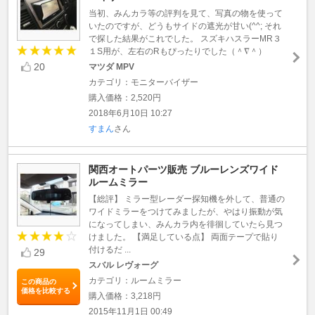
当初、みんカラ等の評判を見て、写真の物を使って
いたのですが、どうもサイドの遮光が甘い(^^; それ
で探した結果がこれでした。 スズキハスラーMR３
１S用が、左右のRもぴったりでした（＾∇＾）
20
マツダ MPV
カテゴリ：モニターバイザー
購入価格：2,520円
2018年6月10日 10:27
すまん
さん
関西オートパーツ販売 ブルーレンズワイド
ルームミラー
【総評】 ミラー型レーダー探知機を外して、普通の
ワイドミラーをつけてみましたが、やはり振動が気
になってしまい、みんカラ内を徘徊していたら見つ
けました。 【満足している点】 両面テープで貼り
付けるだ ...
29
スバル レヴォーグ
カテゴリ：ルームミラー
この商品の
価格を比較する
購入価格：3,218円
2015年11月1日 00:49