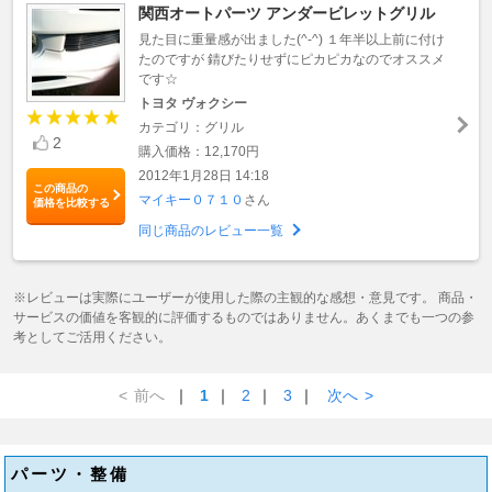
関西オートパーツ アンダービレットグリル
見た目に重量感が出ました(^-^) １年半以上前に付け
たのですが 錆びたりせずにピカピカなのでオススメ
です☆
トヨタ ヴォクシー
カテゴリ：グリル
2
購入価格：12,170円
2012年1月28日 14:18
この商品の
マイキー０７１０
さん
価格を比較する
同じ商品のレビュー一覧
※レビューは実際にユーザーが使用した際の主観的な感想・意見です。 商品・
サービスの価値を客観的に評価するものではありません。あくまでも一つの参
考としてご活用ください。
<
前へ
｜
1
｜
2
｜
3
｜
次へ
>
パーツ・整備