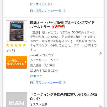
け～すけくん
さん
同じ商品のレビュー一覧
関西オートパーツ販売 ブルーレンズワイド
ルームミラー
【総評】 取り付けていた270mm5000Rのミラーが
視界の邪魔になるのと、防振対策を施しても振動す
るので、同程度の視界を確保でき、直接張り付ける
タイプのミラーを探してました。 プローバが有名で
す ...
21
スバル レヴォーグ
カテゴリ：ルームミラー
この商品の
価格を比較する
購入価格：2,056円
2015年8月20日 16:44
25tm
さん
同じ商品のレビュー一覧
「コーティングを効果的に塗り分ける」が面
白い!?
オススメ記事