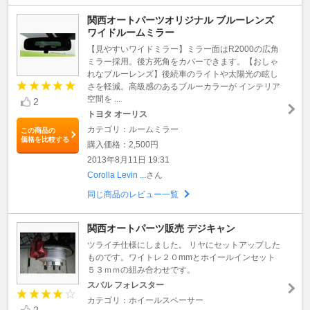
関西オートパーツオリジナル ブルーレンズ
ワイドルームミラー
【見やすいワイドミラー】ミラー面はR2000の広角
ミラー採用。後方死角をカバーできます。【おしゃ
れなブルーレンズ】後続車のライトや太陽光の眩し
さを軽減。高級感のあるブルーカラーが インテリア
空間を ...
2
トヨタ オーリス
カテゴリ：ルームミラー
この商品の
価格を比較する
購入価格：2,500円
2013年8月11日 19:31
Corolla Levin ...
さん
同じ商品のレビュー一覧
関西オートパーツ販売 デジキャン
ツライチ仕様にしました。 リヤにセットアップした
ものです。ワイトレ２０mmとホイールインセット
５３ｍｍの組み合わせです。
スバル フォレスター
カテゴリ：ホイールスペーサー
2