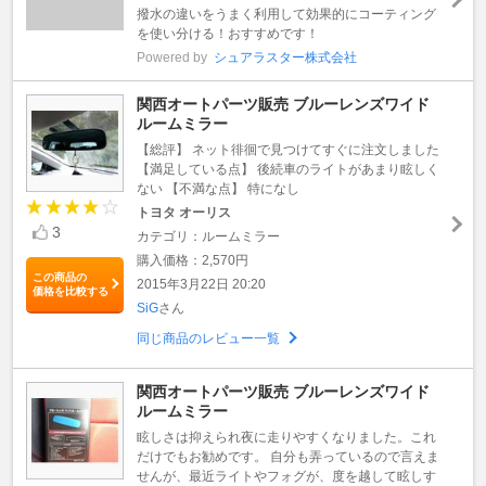
撥水の違いをうまく利用して効果的にコーティング
を使い分ける！おすすめです！
Powered by
シュアラスター株式会社
関西オートパーツ販売 ブルーレンズワイド
ルームミラー
【総評】 ネット徘徊で見つけてすぐに注文しました
【満足している点】 後続車のライトがあまり眩しく
ない 【不満な点】 特になし
トヨタ オーリス
3
カテゴリ：ルームミラー
購入価格：2,570円
この商品の
2015年3月22日 20:20
価格を比較する
SiG
さん
同じ商品のレビュー一覧
関西オートパーツ販売 ブルーレンズワイド
ルームミラー
眩しさは抑えられ夜に走りやすくなりました。これ
だけでもお勧めです。 自分も弄っているので言えま
せんが、最近ライトやフォグが、度を越して眩しす