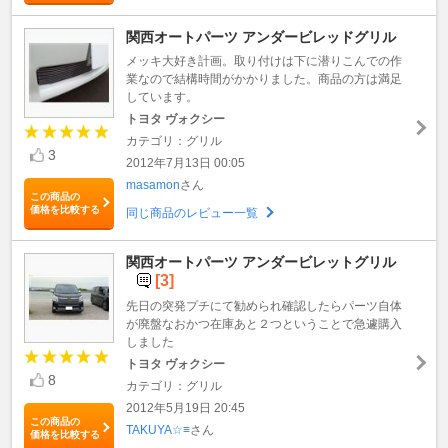
関西オートパーツ アンダービレッドグリル
メッキ大好き計画。取り付けは下に潜りこんでの作
業なので結構時間がかかりました。商品の方は満足
しています。
トヨタ ヴォクシー
カテゴリ：グリル
3
2012年7月13日 00:05
masamon
さん
この商品の
価格を比較する
同じ商品のレビュー一覧
関西オートパーツ アンダービレットグリル
[3]
先日の突発プチにて勧められ確認したらパーツ自体
が廃盤なおかつ在庫あと２つということで急遽購入
しました
トヨタ ヴォクシー
8
カテゴリ：グリル
2012年5月19日 20:45
この商品の
TAKUYA☆≡
さん
価格を比較する