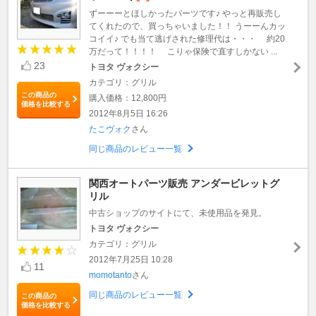
ずーーーとほしかったパーツです♪ やっと再販売し
てくれたので、買っちゃいました！！ うーーんカッ
コイイ♪ でも当て逃げされた修理代は・・・ 約20
万だって！！！！ こりゃ保険で直すしかない ...
23
トヨタ ヴォクシー
カテゴリ：グリル
この商品の
購入価格：12,800円
価格を比較する
2012年8月5日 16:26
たこヴォク
さん
同じ商品のレビュー一覧
関西オートパーツ販売 アンダービレットグ
リル
中古ショップのサイトにて、未使用品を発見。
トヨタ ヴォクシー
カテゴリ：グリル
2012年7月25日 10:28
11
momotanto
さん
同じ商品のレビュー一覧
この商品の
価格を比較する