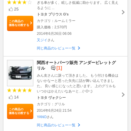
ぎる車が多く、眩しさ低減に助かります。 広く見え
るように ...
25
トヨタ プリウス G's
カテゴリ：ルームミラー
この商品の
価格を比較する
購入価格：2,570円
2014年6月26日 06:06
又ジイ
さん
同じ商品のレビュー一覧
関西オートパーツ販売 アンダービレットグ
[1]
リル
みん友さんに譲って頂きました。 もう付ける機会は
ないかなーと思った矢先に話が舞い込んできまし
た。 良い感じになったと思います。 上のグリルも
いつかはかえたいなあーと…(~O~;)
14
トヨタ ヴォクシー
カテゴリ：グリル
この商品の
2014年6月24日 21:54
価格を比較する
YANO
さん
同じ商品のレビュー一覧