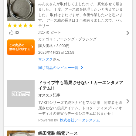
みん友さんが取付してましたので、 真似させて頂き
ました。 丁度、アース線を処理したいと考えていま
した。 取付はまだですが、今後作業したいと思いま
す。 アース線の長さは１ｍ強有りましたので、バッ
テリー ...
33
ホンダ ビート
カテゴリ：アーシング・プラシング
この商品の
購入価格：3,000円
価格を比較する
2026年4月23日 13:59
サンタク
さん
同じ商品のレビュー一覧
ドライブ中も退屈させない！カーエンタメア
イテム!!
オススメ記事
TV-KITシリーズで純正ナビをフル活用！同乗者を退
屈させない必須アイテム。トヨタ・ディスプレィオ
ーディオの充実もデータシステムにおまかせ！
Powered by
株式会社データシステム
嶋田電装 嶋電アース