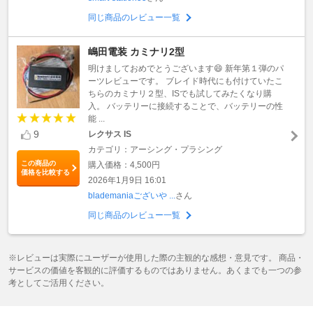
同じ商品のレビュー一覧
嶋田電装 カミナリ2型
明けましておめでとうございます😄 新年第１弾のパ
ーツレビューです。 ブレイド時代にも付けていたこ
ちらのカミナリ２型、ISでも試してみたくなり購
入。 バッテリーに接続することで、バッテリーの性
能 ...
9
レクサス IS
カテゴリ：アーシング・プラシング
この商品の
購入価格：4,500円
価格を比較する
2026年1月9日 16:01
blademaniaございや ...
さん
同じ商品のレビュー一覧
※レビューは実際にユーザーが使用した際の主観的な感想・意見です。 商品・
サービスの価値を客観的に評価するものではありません。あくまでも一つの参
考としてご活用ください。