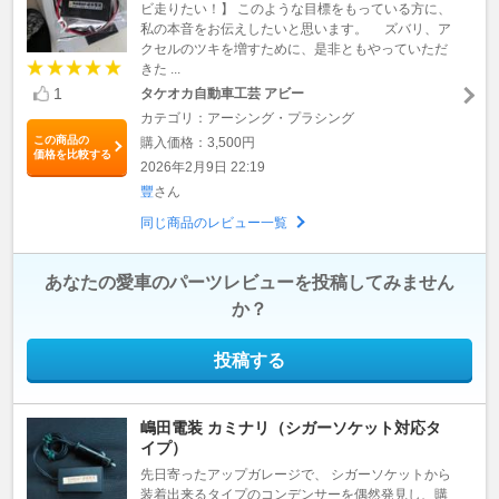
ビ走りたい！】 このような目標をもっている方に、
私の本音をお伝えしたいと思います。 ズバリ、ア
クセルのツキを増すために、是非ともやっていただ
きた ...
1
タケオカ自動車工芸 アビー
カテゴリ：アーシング・プラシング
この商品の
購入価格：3,500円
価格を比較する
2026年2月9日 22:19
豐
さん
同じ商品のレビュー一覧
あなたの愛車のパーツレビューを投稿してみません
か？
投稿する
嶋田電装 カミナリ（シガーソケット対応タ
イプ）
先日寄ったアップガレージで、 シガーソケットから
装着出来るタイプのコンデンサーを偶然発見し、購