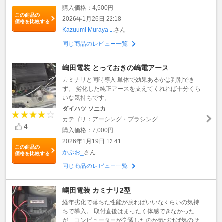
購入価格：4,500円
この商品の
2026年1月26日 22:18
価格を比較する
Kazuumi Muraya ...
さん
同じ商品のレビュー一覧
嶋田電装 とっておきの嶋電アース
カミナリと同時導入 単体で効果あるかは判別でき
ず。 劣化した純正アースを支えてくれれば十分くら
いな気持ちです。
ダイハツ ソニカ
カテゴリ：アーシング・プラシング
4
購入価格：7,000円
2026年1月19日 12:41
この商品の
かぶお_
さん
価格を比較する
同じ商品のレビュー一覧
嶋田電装 カミナリ2型
経年劣化で落ちた性能が戻ればいいなくらいの気持
ちで導入。 取付直後はまったく体感できなかった
が、コンピューターが学習したのか気づけば気のせ