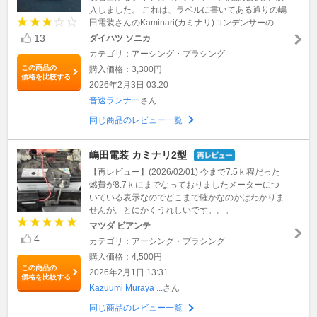
入しました。 これは、ラベルに書いてある通りの嶋
田電装さんのKaminari(カミナリ)コンデンサーの ...
13
ダイハツ ソニカ
カテゴリ：アーシング・プラシング
この商品の
購入価格：3,300円
価格を比較する
2026年2月3日 03:20
音速ランナー
さん
同じ商品のレビュー一覧
嶋田電装 カミナリ2型
【再レビュー】(2026/02/01) 今まで7.5ｋ程だった
燃費が8.7ｋにまでなっておりましたメーターにつ
いている表示なのでどこまで確かなのかはわかりま
せんが。とにかくうれしいです。。。
マツダ ビアンテ
4
カテゴリ：アーシング・プラシング
購入価格：4,500円
この商品の
2026年2月1日 13:31
価格を比較する
Kazuumi Muraya ...
さん
同じ商品のレビュー一覧