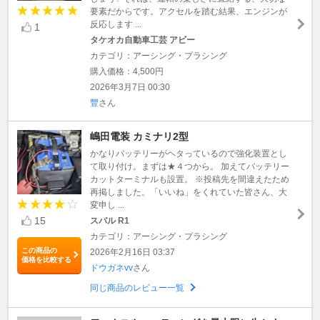
要素だからです。アクセルを踏む結果、エンジンが
反応します ...
1
タケオカ自動車工芸 アビー
カテゴリ：アーシング・プラシング
購入価格：4,500円
2026年3月7日 00:30
豐
さん
嶋田電装 カミナリ2型
かなりバッテリーがヘタっているので強化装置とし
て取り付け。まずは★４つから。 加えてバッテリー
カットターミナルも設置。 ※投稿先を間違えたため
再掲しました。「いいね」をくれていた皆さん、大
変申し ...
15
スバル R1
カテゴリ：アーシング・プラシング
この商品の
2026年2月16日 03:37
価格を比較する
ドウガネvv
さん
同じ商品のレビュー一覧