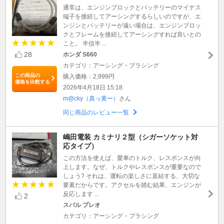
通常は、エンジンブロックとバッテリーのマイナス
端子を接続してアーシングするらしいのですが、エ
ンジンとバッテリーが遠い場合は、エンジンブロッ
クとフレームを接続してアーシングすれば良いとの
こと。 半信半 ...
28
ホンダ S660
カテゴリ：アーシング・プラシング
この商品の
購入価格：2,999円
価格を比較する
2026年4月18日 15:18
m@cky（真っ黄ー）
さん
同じ商品のレビュー一覧
嶋田電装 カミナリ２型（シガーソケット対
応タイプ）
この方法を使えば、愛車のトルク、レスポンスが向
上します。なぜ、トルクやレスポンスが重要なので
しょう? それは、運転の楽しさに直結する、大切な
要素だからです。アクセルを踏む結果、エンジンが
反応します ...
2
スバル プレオ
カテゴリ：アーシング・プラシング