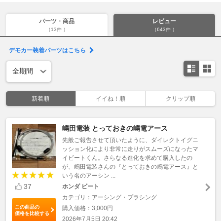
パーツ・商品
レビュー
（13件 ）
（643件 ）
デモカー装着パーツはこちら
新着順
イイね！順
クリップ順
嶋田電装 とっておきの嶋電アース
先般ご報告させて頂いたように、ダイレクトイグニ
ッション化により非常に走りがスムーズになったマ
イビートくん。さらなる進化を求めて購入したの
が、嶋田電装さんの『とっておきの嶋電アース』と
いう名のアーシン ...
37
ホンダ ビート
カテゴリ：アーシング・プラシング
この商品の
購入価格：3,000円
価格を比較する
2026年7月5日 20:42