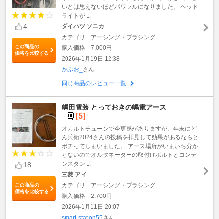
いとは思えないほどパワフルになりました。 ヘッド
ライトが ...
4
ダイハツ ソニカ
カテゴリ：アーシング・プラシング
この商品の
購入価格：7,000円
価格を比較する
2026年1月19日 12:38
かぶお_
さん
同じ商品のレビュー一覧
嶋田電装 とっておきの嶋電アース
[5]
オカルトチューンで今更感がありますが、年末にど
ん兵衛2024さんの投稿を拝見して効果があるならと
ポチってしまいました。 アース場所がいまいち分か
らないのでオルタネーターの取付けボルトとコンデ
ンスタン ...
18
三菱 アイ
カテゴリ：アーシング・プラシング
この商品の
価格を比較する
購入価格：2,700円
2026年1月11日 20:07
smart-station55
さん