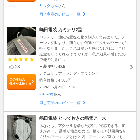
リックちん
さん
同じ商品のレビュー一覧
嶋田電装 カミナリ2型
バッテリー強化装置なる物を購入してみました。ア
ーシング時より、明らかに低速のアクセルワークが
軽くなりました。これは凄いと感じなければ、全額
返金もしてくれるそうですが、私は効果を感じたの
で他の効果につ ...
28
三菱 デリカD:5
カテゴリ：アーシング・プラシング
この商品の
購入価格：4,500円
価格を比較する
2026年5月22日 15:36
tak34r@
さん
同じ商品のレビュー一覧
嶋田電装 とっておきの嶋電アース
あなたも、アクセルを踏むたびに、実感できる。加
速が違う。 装着が簡単なのに、驚くほど効果的な新
方法のアーシングとは？ 既にアーシング済みでも、