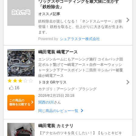
ワックスやコーティングを最大限に生かす
「鉄粉除去」
オススメ記事
鉄粉除去が楽しくなる！「ネンドスムーサー」が新
登場！ 鉄粉を取ると、仕上がりに大きな差が生まれ
ます。
Powered by
シュアラスター株式会社
嶋田電装 嶋電アース
エンジンルームにもアーシング施行 コイルパック固
定ボルト繋げて〜嶋電アース＋自作一本〜ウォッシ
ャータンク下アースポイント二箇所 ※シルバー被覆
線が嶋電アース
トヨタ GRヤリス
16
カテゴリ：アーシング・プラシング
2026年2月15日 20:18
この商品の
関西のI川
さん
価格を比較する
同じ商品のレビュー一覧
嶋田電装 カミナリ
【アクセルのツキを良くしたい！】【もっとキビキ