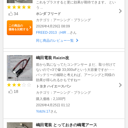
これをプラスすると更に効果が期待できます。 とい
う ...
34
ホンダ フリード
カテゴリ：アーシング・プラシング
この商品の
2026年4月29日 08:09
価格を比較する
FREED-2013（HIR ...
さん
同じ商品のレビュー一覧
嶋田電装 Raizin改
前から気になってたコンデンサー まだ、取り付けて
ないので⭐3で😁 33,000uFという大容量ですが‥‥
バッテリーの補助と考えれば、アーシングと同様の
効果が得られるかもですねー
トヨタ ハイエースバン
18
カテゴリ：アーシング・プラシング
購入価格：2,100円
2026年4月25日 01:12
Yotchi.17
さん
嶋田電装 とっておきの嶋電アース