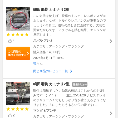
嶋田電装 カミナリ2型
この方法を使えば、愛車のトルク、レスポンスが向
上します。なぜ、トルクやレスポンスが重要なので
しょう? それは、運転の楽しさに直結する、大切な
要素だからです。アクセルを踏む結果、エンジンが
反応します ...
4
スバル プレオ
カテゴリ：アーシング・プラシング
この商品の
購入価格：4,500円
価格を比較する
2026年1月31日 18:42
豐
さん
同じ商品のレビュー一覧
嶋田電装 カミナリ2型
取付は簡単でした。効果の確認はこれからのお楽し
みです ( ´∀｀ ) 「追記 25/01/29 ナビステレオ
のボリューム１でもしっかり音が聴こえるようにな
りました。３にしたらうるさい位の音です( ...
マツダ ビアンテ
2
カテゴリ：アーシング・プラシング