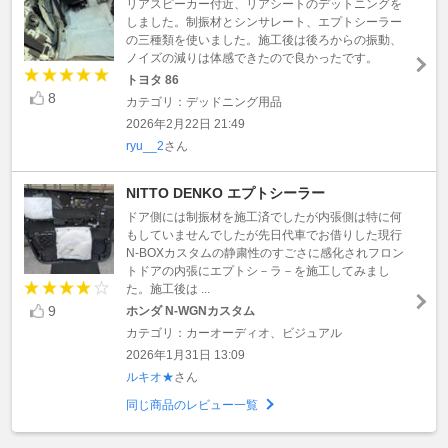
リアスピーカー付近、リアシートのデットニングを
しました。制振材とシンサレート、エプトシーラー
の三種類を使いました。施工後は後ろからの振動、
ノイズの減りは体感できたので良かったです。
トヨタ 86
8
カテゴリ：デッドニング用品
2026年2月22日 21:49
ryu__2
さん
NITTO DENKO エプトシーラー
ドア側には制振材を施工済でしたが内張側は特に何
もしていませんでしたが先日代車でお借りした現行
N-BOXカスタムの静粛性のすごさに感化されフロン
トドアの内張にエプトシ－ラ－を施工してみまし
た。施工後は ...
9
ホンダ N-WGNカスタム
カテゴリ：カーオーディオ、ビジュアル
2026年1月31日 13:09
ルキオ★
さん
同じ商品のレビュー一覧