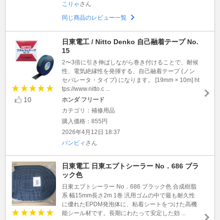
こりゃ
さん
同じ商品のレビュー一覧
日東電工 / Nitto Denko 自己融着テープ No.
15
2〜3倍に引き伸ばしながら巻き付けることで、耐候
性、電気絶縁性を発揮する、自己融着テープ (ノン
セパレータ・タイプ) になります。 [19mm × 10m] ht
tps://www.nitto.c ...
10
ホンダ フリード
カテゴリ：補修用品
購入価格：855円
2026年4月12日 18:37
バンビィ
さん
日東電工 日東エプトシーラー No．686 ブラ
ック色
日東エプトシーラー No．686 ブラック色 合成樹脂
系 幅15mm長さ2m 1巻 汎用ゴムの中で最も耐久性
に優れたEPDM発泡体に、粘着シートをつけた高機
能シール材です。長期にわたって安定した効 ...