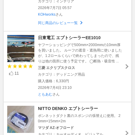
カテゴリ：インテリア
2026年7月7日 05:57
KOHworks
さん
同じ商品のレビュー一覧
日東電工 エプトシーラーEE1010
ヤフーショッピングで500mm×2000mmの10mm厚
を買いました。 ルーフの遮音・遮熱用に使いました
が、1.2ロールくらいで終わってしまったので、残
りは他の箇所に使う予定です。 ◯断熱・吸音性 ...
三菱 エクリプスクロス
11
カテゴリ：デッドニング用品
購入価格：6,330円
2026年7月4日 23:10
ともあむ
さん
NITTO DENKO エプトシーラー
ボンネットダクト裏のスポンジの張替えに使用。 2
0mm×15mm×2m
マツダ AZ-オフロード
カテゴリ：カーオーディオ、ビジュアル