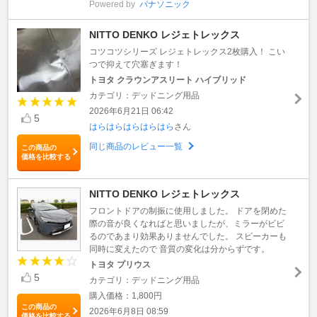
Powered by
パナソニック
NITTO DENKO レジェトレックス
コツコツシリーズ レジェトレックス2枚購入！ こい
つで抑えて穴塞ぎます！
トヨタ クラウンアスリート ハイブリッド
カテゴリ：デッドニング用品
2026年6月21日 06:42
5
はらはらはらはらはら
さん
同じ商品のレビュー一覧
この商品の
価格を比較する
NITTO DENKO レジェトレックス
フロントドアの制振に使用しました。 ドアを閉めた
際の音が良くなればと思いましたが、ミラーがビビ
るのであまり効果ありませんでした。 スピーカーも
同時に変えたので 音質の変化は分からずです。
トヨタ プリウス
5
カテゴリ：デッドニング用品
購入価格：1,800円
この商品の
2026年6月8日 08:59
価格を比較する