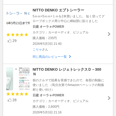
NITTO DENKO エプトシーラー
5ｍｍ×5ｍｍ×１ｍを2本買いました。 短く切ってグ
ローブボックス周り中心に締結部に貼りました
日産 オーラ e-POWER
カテゴリ：カーオーディオ、ビジュアル
購入価格：235円
29
2026年5月3日 21:40
こりゃ
さん
同じ商品のレビュー一覧
NITTO DENKO レジェトレックスＤ－300
Ｎ
前のクルマで効果を実感できたので、各部の制振に
使いました （気分次第でAmazonベーシックの制振
材と使い分け）
日産 オーラ e-POWER
28
カテゴリ：カーオーディオ、ビジュアル
購入価格：2,600円
2026年5月3日 21:16