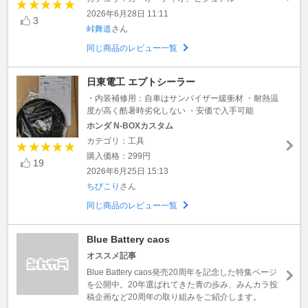
2026年6月28日 11:11
3
峠舞道
さん
同じ商品のレビュー一覧
日東電工 エプトシーラー
・内装補修用：自車はサンバイザー緩衝材 ・耐熱温
度が高く酷暑時劣化しない ・安価で入手可能
ホンダ N-BOXカスタム
カテゴリ：工具
購入価格：299円
19
2026年6月25日 15:13
ちびこり
さん
同じ商品のレビュー一覧
Blue Battery caos
オススメ記事
Blue Battery caos発売20周年を記念した特集ページ
を公開中。20年選ばれてきた青の歩み、みんカラ投
稿企画など20周年の取り組みをご紹介します。