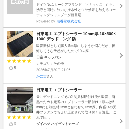
ドイツNo.1カーケアブランド「ソナックス」から、
洗浄と同時に強力な撥水性とツヤ効果を与えるコー
ティングシャンプーが新登場
Powered by
晴香堂株式会社
日東電工 エプトシーラー 10mm厚 10×500×
1000 デッドニング 防 ...
吸音素材として購入 5㎜厚にしようか悩んだが、後
悔しそうな予感がしたので10㎜厚
日産 キャラバン
カテゴリ：その他
8
2026年7月20日 21:06
かに吉
さん
日東電工 エプトシーラー
天井デッドニングその2 制振材貼付け後の吸音、断
熱のためド定番のエプトシーラー貼付け！厚みは5
mmにし制振材2mmと合わせて7mm厚。内張りの天
井プラダンでちょい圧縮されて取り付く目論見。 こ
れで巨 ...
6
ダイハツ ハイゼットカーゴ