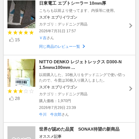
日東電工 エプトシーラー 10mm厚
こちらも以前より使ってます、内張等に使用。
スズキ エブリイワゴン
カテゴリ：デッドニング用品
2026年7月31日 17:57
Ｖ吉
さん
15
同じ商品のレビュー一覧
NITTO DENKO レジェトレックス D300-N
1.5mmx100mm ...
以前購入した、10枚入りをデッドニングで使い切っ
たので、今度は30枚入り購入しました。
スズキ エブリイワゴン
カテゴリ：デッドニング用品
28
購入価格：1,970円
2026年7月29日 23:39
牛川 牛次郎
さん
世界が認めた品質 SONAX待望の新商品
オススメ記事