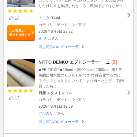
のラゲッジルーム床下にレジェトレックス50枚を貼
り付け効果を確認したところ、期待ほどではなかっ
...
14
トヨタ RAV4
カテゴリ：デッドニング用品
この商品の
2026年8月3日 22:22
価格を比較する
み さ と
さん
同じ商品のレビュー一覧
[2]
NITTO DENKO エプトシーラー
◼︎EE-1010P ◼︎10mm × 2000mm × 1000mm 施工箇
所的に耐水性の EE-1010P ですの 静音化するのに
手持ちのじゃ足りないんで、また買ったけど、 前回
買った時よ ...
日産 エクストレイル
12
カテゴリ：デッドニング用品
2026年8月1日 19:59
ブルガリア
さん
同じ商品のレビュー一覧