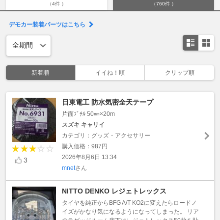
（4件 ）
（760件 ）
デモカー装着パーツはこちら
新着順
イイね！順
クリップ順
日東電工 防水気密全天テープ
片面ﾌﾞﾁﾙ 50㎜×20m
スズキ キャリイ
カテゴリ：グッズ・アクセサリー
購入価格：987円
2026年8月6日 13:34
3
mnet
さん
NITTO DENKO レジェトレックス
タイヤを純正からBFG A/T KO2に変えたらロードノ
イズがかなり気になるようになってしまった。 リア