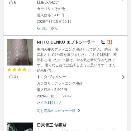
6
日産 シルビア
カテゴリ：その他
購入価格：415円
2026年3月15日 09:17
らぷたー
さん
[1]
NITTO DENKO エプトシーラー
車内天井のデッドニング用品として購入。 防音、吸
音材として5㍉厚を選びました。 これで制振材、断
熱材と揃ったので 後は、やる気と時間作るだけで
す。 暑くなる前には施工しようと思います！ また
結果配信 ...
17
トヨタ ヴォクシー
カテゴリ：デッドニング用品
購入価格：5,602円
2026年3月11日 21:42
たくみ1107
さん
同じ商品のレビュー一覧
日東電工 制振材