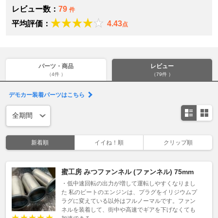
レビュー数：
79
件
平均評価：
4.43
点
パーツ・商品
レビュー
（4件 ）
（79件 ）
デモカー装着パーツはこちら
新着順
イイね！順
クリップ順
蜜工房 みつファンネル (ファンネル) 75mm
・低中速回転の出力が増して運転しやすくなりまし
た 私のビートのエンジンは、プラグをイリジウムプ
ラグに変えている以外はフルノーマルです。ファン
ネルを装着して、街中や高速でギアを下げなくても