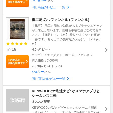
Hiro@na8c
さん
価格を比較する
同じ商品のレビュー一覧
蜜工房 みつファンネル (ファンネル)
【総評】 施工も簡単で効果があるブラッシュアップ
が出来たと思います。価格も手頃な感じなのでおス
スメ。 【満足している点】 乗りやすくなった事が
一番です。 みんカラの先輩達のおかげ。 【不満な
点】 ...
15
ホンダ ビート
カテゴリ：エアダクト・ホース・ファンネル
この商品の
購入価格：7,000円
価格を比較する
2019年2月24日 17:23
ジェリー.
さん
同じ商品のレビュー一覧
KENWOODの“彩速ナビ”がスマホアプリと
シームレスに融 ...
オススメ記事
KENWOODのAVナビゲーションシステム「彩速
（さいそく）」シリーズから、2024年11月にハイ