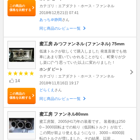
カテゴリ：エアダクト・ホース・ファンネル
この商品の
価格を比較する
2018年12月21日 07:41
あっち＠静岡
さん
同じ商品のレビュー一覧
蜜工房 みつファンネル (ファンネル) 75mm
低速トルクが欲しくて購入しました 発進直後でも他
車にあまり置いていかれることがなく、町乗りが少
し楽に(^-^) 思っていた以上に変わりました！
ホンダ ビート
カテゴリ：エアダクト・ホース・ファンネル
14
2018年11月16日 19:17
どらくえ
さん
この商品の
価格を比較する
同じ商品のレビュー一覧
蜜工房 ファンネル80mm
蜜工房製、2005(H17)年の装着です。 装着後は250
0～3000回転までの粘り（低回転トルク）が出て、
この間が前より使えるようになり、3000～4000回
転のトルクが増しました。その結果、以前 ...