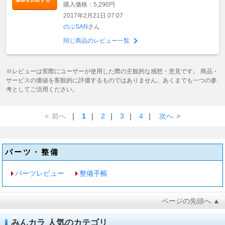
購入価格：5,290円
2017年2月21日 07:07
のぶSAN
さん
同じ商品のレビュー一覧
※レビューは実際にユーザーが使用した際の主観的な感想・意見です。 商品・
サービスの価値を客観的に評価するものではありません。あくまでも一つの参
考としてご活用ください。
<
前へ
｜
1
｜
2
｜
3
｜
4
｜
次へ
>
パーツ・整備
パーツレビュー
整備手帳
ページの先頭へ ▲
みんカラ 人気のカテゴリ