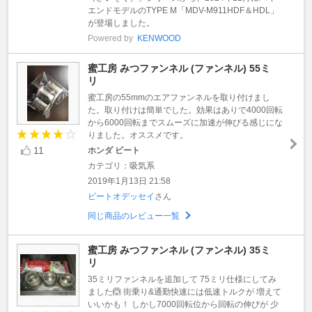
エンドモデルのTYPE M「MDV-M911HDF＆HDL」
が登場しました。
Powered by
KENWOOD
蜜工房 みつファンネル (ファンネル) 55ミ
リ
蜜工房の55mmのエアファンネルを取り付けまし
た。取り付けは簡単でした。効果はありで4000回転
から6000回転までスムーズに加速が伸びる感じにな
りました。オススメです。
11
ホンダ ビート
カテゴリ：吸気系
2019年1月13日 21:58
ビートオデッセイ
さん
同じ商品のレビュー一覧
蜜工房 みつファンネル (ファンネル) 35ミ
リ
35ミリファンネルを追加して 75ミリ仕様にしてみ
ました🙆 街乗り&通勤快速には低速トルクが 増えて
いいかも！ しかし7000回転位から回転の伸びが 少