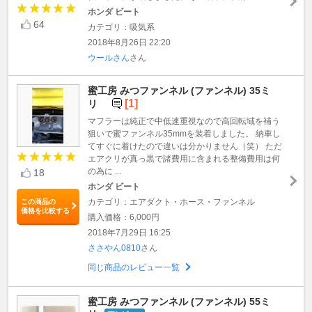
ホンダ ビート
64
カテゴリ：吸気系
2018年8月26日 22:20
ウールさん
さん
蜜工房 みつファンネル (ファンネル) 35ミ
[1]
リ
マフラーは純正で中低速重視なので高回転域を補う
狙いで蜜ファンネル35mmを装着しました。 納車し
てすぐに着けたので違いは分かりません（笑） ただ
エアクリが真っ黒で諸費用に含まれる整備費用は何
の為に ...
18
ホンダ ビート
カテゴリ：エアダクト・ホース・ファンネル
この商品の
価格を比較する
購入価格：6,000円
2018年7月29日 16:25
ささやん0810
さん
同じ商品のレビュー一覧
蜜工房 みつファンネル (ファンネル) 55ミ