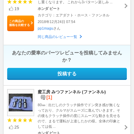
し重くなります。 これから3パターン楽しみ ...
19
ホンダ ビート
カテゴリ：エアダクト・ホース・ファンネル
この商品の
2018年12月24日 07:54
価格を比較する
pp1magu
さん
同じ商品のレビュー一覧
あなたの愛車のパーツレビューを投稿してみません
か？
投稿する
蜜工房 みつファンネル (ファンネル)
[1]
80㎜ : 出だしのクラッチ操作でドン突き感が無くな
っており、クルマがスムーズに進んでいきます。そ
の後もクラッチ操作の度にスムーズな動きを見せる
ので、まるで運転が上達したかの様。全体の印象と
しては低 ...
25
ホンダ ビート