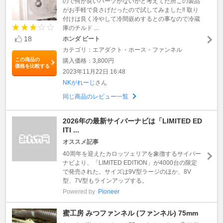
ので何か良いパーツがないかと考えてた所この製品
がお手軽で良さげだったので試してみました‼️ 取り
付けは良く冷やして冷間嵌めするとの事なので冷蔵
庫のチルド ...
18
ホンダ ビート
カテゴリ：エアダクト・ホース・ファンネル
この商品の
購入価格：3,800円
価格を比較する
2023年11月22日 16:48
NKがれーじ
さん
同じ商品のレビュー一覧
2026年の最新サイバーナビは「LIMITED ED
ITI ...
オススメ記事
40周年を迎えたカロッツェリアを象徴するサイバー
ナビより、「LIMITED EDITION」が4000台の限定
で発売された。サイズは9V型ラージのほか、8V
型、7V型もラインアップする。
Powered by
Pioneer
蜜工房 みつファンネル (ファンネル) 75mm