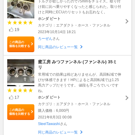
トルクが欲しかったので75mmをチョイス。取り付
け前に比べ乗りやすくなったと感じられた。取り付
けと同時にECUのリセットもお忘れなく。
ホンダ ビート
カテゴリ：エアダクト・ホース・ファンネル
19
2023年10月14日 18:21
ろーぜん
さん
この商品の
価格を比較する
同じ商品のレビュー一覧
蜜工房 みつファンネル (ファンネル) 35ミ
リ
常用域での効果は殆どありませんが、高回転域で伸
びが体感できます！HPによると高回転域では1.25
馬力アップだそうです。 値段も手ごろでいいです
ね。
17
ホンダ ビート
カテゴリ：エアダクト・ホース・ファンネル
この商品の
購入価格：6,000円
価格を比較する
2021年8月3日 00:08
SteelTawashi
さん
同じ商品のレビュー一覧