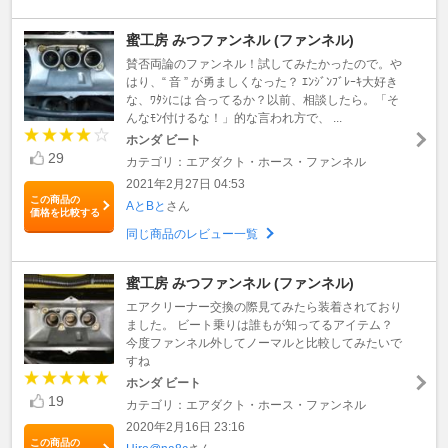
蜜工房 みつファンネル (ファンネル)
賛否両論のファンネル！試してみたかったので。や
はり、“ 音 ” が勇ましくなった？ ｴﾝｼﾞﾝﾌﾞﾚｰｷ大好き
な、ﾜﾀｼには 合ってるか？以前、相談したら。「そ
んなﾓﾝ付けるな！」的な言われ方で、 ...
ホンダ ビート
29
カテゴリ：エアダクト・ホース・ファンネル
2021年2月27日 04:53
この商品の
AとBと
さん
価格を比較する
同じ商品のレビュー一覧
蜜工房 みつファンネル (ファンネル)
エアクリーナー交換の際見てみたら装着されており
ました。 ビート乗りは誰もが知ってるアイテム？
今度ファンネル外してノーマルと比較してみたいで
すね
ホンダ ビート
19
カテゴリ：エアダクト・ホース・ファンネル
2020年2月16日 23:16
この商品の