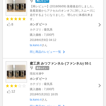
リ
【再レビュー】(2018/06/09) 装着後走行しました。
装着直後からアクセルのオンオフに対しスムーズに
走行するようになりました。 明らかに体感出来ま
す。
8
ホンダ ビート
カテゴリ：吸気系
購入価格：7,000円
2018年6月9日 04:12
ta.kano.ri
さん
同じ商品のレビュー一覧
蜜工房 みつファンネル (ファンネル) 55ミ
リ
現在冷凍中
ホンダ ビート
カテゴリ：吸気系
購入価格：7,000円
12
2018年5月20日 18:05
ta.kano.ri
さん