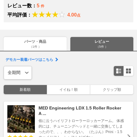
レビュー数：
5
件
平均評価：
4.00
点
パーツ・商品
レビュー
（1件 ）
（5件 ）
デモカー装着パーツはこちら
新着順
イイね！順
クリップ順
MED Engineering LDX 1.5 Roller Rocker
A ...
俗に云うハイリフトローラーロッカーアーム。 体感
的には、チューニングヘッドと一緒に交換してしま
ったので、、、わからない。 （たぶん）Pros: - 1.5