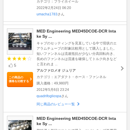
カテゴリ：フライホイール
2022年2月24日 06:20
umacha1783
さん
MED Engineering MED45DCOE-DCR Inta
ke Sy ...
キャブのセッティングを見直している中で現状のエ
アラムチューブの対象比較用として購入しました。
短いファンネルは流速抵抗が少ない分高回転向き、
長めのファンネルは流速を確保してトルク向きなど
と言われま ...
5
アルファロメオ ジュリア
カテゴリ：エアダクト・ホース・ファンネル
この商品の
価格を比較する
購入価格：49,980円
2012年5月6日 23:24
quadrifogliospa
さん
同じ商品のレビュー一覧
MED Engineering MED45DCOE-DCR Inta
ke Sy ...