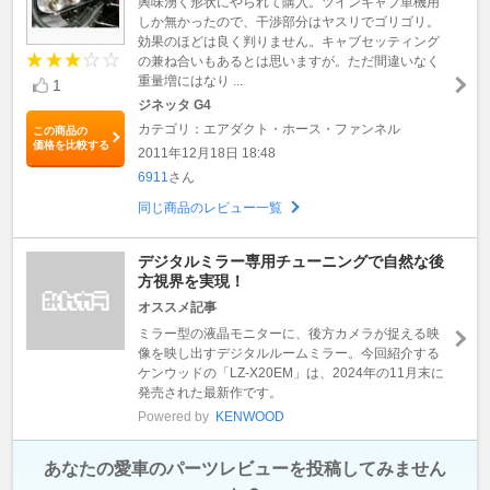
興味湧く形状にやられて購入。ツインキャブ単機用
しか無かったので、干渉部分はヤスリでゴリゴリ。
効果のほどは良く判りません。キャブセッティング
の兼ね合いもあるとは思いますが。ただ間違いなく
重量増にはなり ...
1
ジネッタ G4
カテゴリ：エアダクト・ホース・ファンネル
この商品の
価格を比較する
2011年12月18日 18:48
6911
さん
同じ商品のレビュー一覧
デジタルミラー専用チューニングで自然な後
方視界を実現！
オススメ記事
ミラー型の液晶モニターに、後方カメラが捉える映
像を映し出すデジタルルームミラー。今回紹介する
ケンウッドの「LZ-X20EM」は、2024年の11月末に
発売された最新作です。
Powered by
KENWOOD
あなたの愛車のパーツレビューを投稿してみません