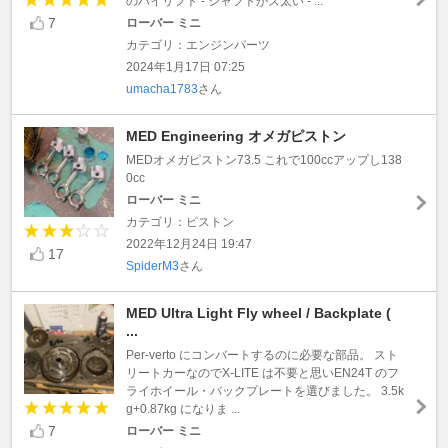
のハイリフト - シャフトがズ太い - ...
7
ローバー ミニ
カテゴリ：エンジンパーツ
2024年1月17日 07:25
umacha1783
さん
MED Engineering オメガピストン
MEDオメガピストン73.5 これで100ccアップし138
0cc
ローバー ミニ
カテゴリ：ピストン
2022年12月24日 19:47
17
SpiderM3
さん
MED Ultra Light Fly wheel / Backplate (
...
Per-verto にコンバートするのに必要な部品。 スト
リートカーなのでX-LITE は不要と思いEN24T のフ
ライホイール・バックプレートを選びました。 3.5k
g+0.87kg になりま ...
7
ローバー ミニ