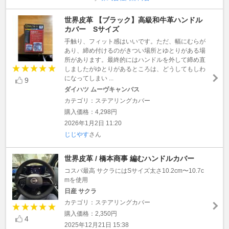
世界皮革 【ブラック】高級和牛革ハンドル
カバー Sサイズ
手触り、フィット感はいいです。ただ、幅にむらが
あり、締め付けるのがきつい場所とゆとりがある場
所があります。最終的にはハンドルを外して締め直
しましたがゆとりがあるところは、どうしてもしわ
になってしまい ...
9
ダイハツ ムーヴキャンバス
カテゴリ：ステアリングカバー
購入価格：4,298円
2026年1月2日 11:20
じじやす
さん
世界皮革 / 橋本商事 編むハンドルカバー
コスパ最高 サクラにはSサイズ太さ10.2cm〜10.7c
mを使用
日産 サクラ
カテゴリ：ステアリングカバー
購入価格：2,350円
4
2025年12月21日 15:38