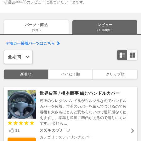
※過去半年間のレビューに基づいたデータです。
パーツ・商品
レビュー
（9件 ）
（1,168件 ）
デモカー装着パーツはこちら
新着順
イイね！順
クリップ順
世界皮革 / 橋本商事 編むハンドルカバー
純正のウレタンハンドルがツルツルなのでハンドル
カバーを装着。本革のカバーを編んでつけるので装
着後も太さもほとんど変わらないので違和感なく使
えますし、本革も適度に凹凸があるので滑りにくい
です。 金額も ...
11
スズキ カプチーノ
カテゴリ：ステアリングカバー