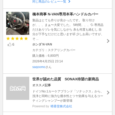
同じ商品のレビュー一覧
橋本商事 N-VAN専用本革ハンドルカバー
製品はとても作りが良かったです。 取り付け
が、、、まぁ〜大変でした。 5時間、、、💦 専用品
だけありヅレを気にしながら 糸も何度も絡むし 自
分が下手なだけだと思います🤣 少しお高いですが、
そ ...
6
ホンダ N-VAN
カテゴリ：ステアリングカバー
購入価格：6,800円
2026年4月25日 23:14
saqoomo
さん
世界が認めた品質 SONAX待望の新商品
オススメ記事
ドイツNo.1カーケアブランド「ソナックス」から、
洗浄と同時に強力な撥水性とツヤ効果を与えるコー
ティングシャンプーが新登場
Powered by
晴香堂株式会社