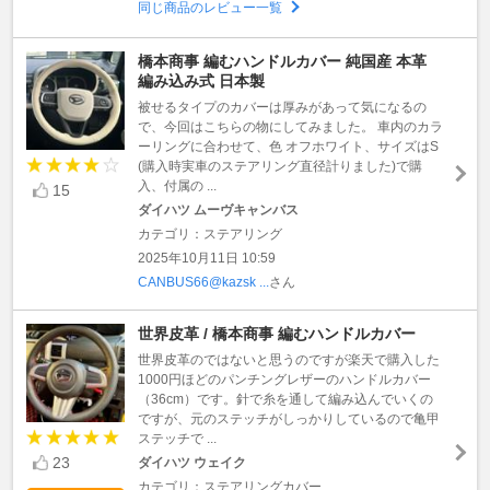
同じ商品のレビュー一覧
橋本商事 編むハンドルカバー 純国産 本革
編み込み式 日本製
被せるタイプのカバーは厚みがあって気になるの
で、今回はこちらの物にしてみました。 車内のカラ
ーリングに合わせて、色 オフホワイト、サイズはS
(購入時実車のステアリング直径計りました)で購
入、付属の ...
15
ダイハツ ムーヴキャンバス
カテゴリ：ステアリング
2025年10月11日 10:59
CANBUS66@kazsk ...
さん
世界皮革 / 橋本商事 編むハンドルカバー
世界皮革のではないと思うのですが楽天で購入した
1000円ほどのパンチングレザーのハンドルカバー
（36cm）です。針で糸を通して編み込んでいくの
ですが、元のステッチがしっかりしているので亀甲
ステッチで ...
23
ダイハツ ウェイク
カテゴリ：ステアリングカバー