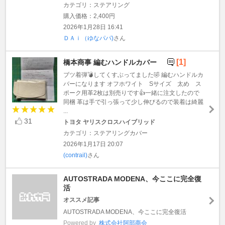
カテゴリ：ステアリング
購入価格：2,400円
2026年1月28日 16:41
ＤＡｉ（ゆなパパ)
さん
[1]
橋本商事 編むハンドルカバー
ブツ着弾💣してくすぶってました🤣 編むハンドルカ
バーになります オフホワイト Sサイズ 太め ス
ポーク用革2枚は別売りです👍一緒に注文したので
同梱 革は手で引っ張って少し伸びるので装着は綺麗
...
31
トヨタ ヤリスクロスハイブリッド
カテゴリ：ステアリングカバー
2026年1月17日 20:07
(contrail)
さん
AUTOSTRADA MODENA、今ここに完全復
活
オススメ記事
AUTOSTRADA MODENA、今ここに完全復活
Powered by
株式会社阿部商会