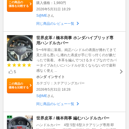
この商品の
購入価格：1,980円
価格を比較する
2026年5月31日 18:29
S@ME
さん
同じ商品のレビュー一覧
世界皮革 / 橋本商事 ホンダハイブリッド専
用ハンドルカバー
5〜6年前に装着。純正ハンドルの表面が捲れてきて
見た目も悪いし捲れた表皮が手に引っ付くのが嫌だ
ったで装着。 本革を編んでつけるタイプなのでカバ
ータイプみたいにハンドルが太くならないので違和
感なく使え ...
5
ホンダ インサイト
カテゴリ：ステアリングカバー
この商品の
価格を比較する
2026年5月31日 18:28
S@ME
さん
同じ商品のレビュー一覧
世界皮革 / 橋本商事 編むハンドルカバー
ハンドルカバー 4型 5型 6型ステアリング専用 即