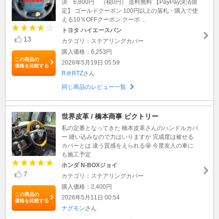
決 6,800円 （税0円） 送料無料 【PayPay決済限
定】 ゴールドクーポン 100円以上の落札・購入で使
える10％OFFクーポン クーポ ...
トヨタ ハイエースバン
13
カテゴリ：ステアリングカバー
購入価格：6,253円
この商品の
2026年5月19日 05:59
価格を比較する
R＠RTZ
さん
同じ商品のレビュー一覧
世界皮革 / 橋本商事 ビクトリー
私の定番となってきた 橋本皮革さんのハンドルカバ
ー 縫い込みなので力はいりますが 完成度は被せる
カバーとは 違う質感をえられる🤩 今度友人の車に
も施工予定
ホンダ N-BOXジョイ
7
カテゴリ：ステアリングカバー
購入価格：2,400円
この商品の
2026年5月11日 00:54
価格を比較する
ナグモン
さん