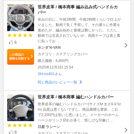
世界皮革 / 橋本商事 編み込み式ハンドルカ
バー
休みの日に、午前2時間、午後2時間くらいで仕上が
りました。動画で良く予習して、その通りに作業を
進めたが、編み始めと最後は難しかった。 ただし、
動画では言及されていないが、両面テープは表と裏
に貼ってお ...
6
ホンダ N-VAN
カテゴリ：ステアリングカバー
この商品の
価格を比較する
購入価格：6,800円
2025年12月3日 15:54
Shi-no401
さん
同じ商品のレビュー一覧
世界皮革 / 橋本商事 編むハンドルカバー
世界皮革の編むハンドルカバー(サイズM 太さ9-9.5c
m) 品質は悪くないですし、商品展開も豊富。これ
で2,200円は安いと思いました。メーカーのホーム
ページがリンク切れが多く、怪しげな印象に ...
日産 ラシーン
8
カテゴリ：ステアリングカバー