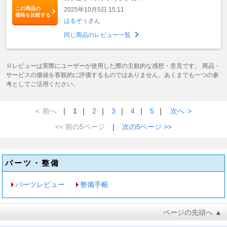
この商品の
2025年10月5日 15:11
価格を比較する
はるぞぅ
さん
同じ商品のレビュー一覧
※レビューは実際にユーザーが使用した際の主観的な感想・意見です。 商品・
サービスの価値を客観的に評価するものではありません。あくまでも一つの参
考としてご活用ください。
<
前へ
｜
1
｜
2
｜
3
｜
4
｜
5
｜
次へ
>
<< 前の5ページ
｜
次の5ページ >>
パーツ・整備
パーツレビュー
整備手帳
ページの先頭へ ▲