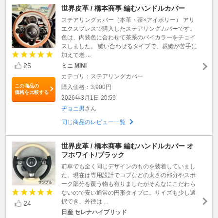
世界皮革 / 橋本商事 編むハンドルカバー
ステアリングカバー（本革・茶×アイボリー） アリ
エクスプレスで購入したステアリングカバーです。
色は、内装色に合わせて茶系のバイカラーをチョイ
スしました。 縫い合わせるタイプで、裁縫が苦手に
加えて老 ...
25
ミニ MINI
カテゴリ：ステアリングカバー
この商品の
購入価格：3,900円
価格を比較する
2026年3月1日 20:59
ヂョニ男
さん
同じ商品のレビュー一覧
世界皮革 / 橋本商事 編むハンドルカバー オ
フホワイト/ブラック
前車でも全く同じデザインのものを装着していまし
た。現在は専用設計でコブなどの太さの部分やスポ
ーク部分を覆う物も有りましたがそんなにこだわら
ないので安い通常の円形タイプに。サイズも少し選
択でき、外径は ...
24
日産 セレナハイブリッド