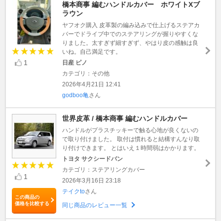
橋本商事 編むハンドルカバー ホワイトXブ
ラウン
ヤフオク購入 皮革製の編み込みで仕上げるステアカ
バーでドライブ中でのステアリングが握りやすくな
りました。太すぎず細すぎず、やはり皮の感触は良
いね。自己満足です。
1
日産 ピノ
カテゴリ：その他
2026年4月21日 12:41
godboo亀
さん
世界皮革 / 橋本商事 編むハンドルカバー
ハンドルがプラスチッキーで触る心地が良くないの
で取り付けました。 取付は慣れると結構すんなり取
り付けできます。 とはいえ１時間弱はかかります。
トヨタ サクシードバン
カテゴリ：ステアリングカバー
1
2026年3月16日 23:18
テイクto
さん
この商品の
価格を比較する
同じ商品のレビュー一覧