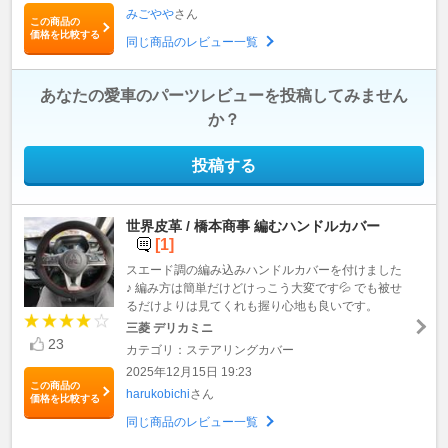
みごやや
さん
この商品の
価格を比較する
同じ商品のレビュー一覧
あなたの愛車のパーツレビューを投稿してみません
か？
投稿する
世界皮革 / 橋本商事 編むハンドルカバー
[1]
スエード調の編み込みハンドルカバーを付けました
♪ 編み方は簡単だけどけっこう大変です💦 でも被せ
るだけよりは見てくれも握り心地も良いです。
三菱 デリカミニ
23
カテゴリ：ステアリングカバー
2025年12月15日 19:23
この商品の
harukobichi
さん
価格を比較する
同じ商品のレビュー一覧