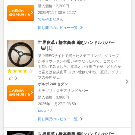
購入価格：2,200円
この商品の
2025年11月30日 22:27
価格を比較する
てらやまだ
さん
同じ商品のレビュー一覧
世界皮革 / 橋本商事 編むハンドルカバー
[1]
某中華ECサイトで買ったステアリング。グリップ
がポリウレタンの硬いやつだったので、このカバー
を巻いてみました。本革という事ですが、どちらか
と言えば合成皮革っぽい感触ですね。 直径、グリッ
プの外周が ...
8
ボルボ 240 セダン
カテゴリ：ステアリングカバー
この商品の
価格を比較する
購入価格：3,980円
2025年11月27日 08:50
raota
さん
同じ商品のレビュー一覧
世界皮革 / 橋本商事 編むハンドルカバー