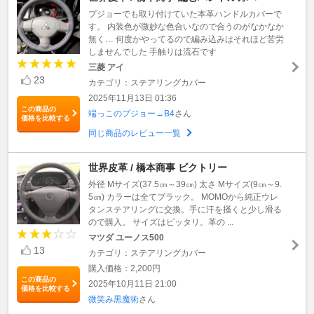
プジョーでも取り付けていた本革ハンドルカバーで
す。 内装色が微妙な色合いなので合うのがなかなか
無く… 何度かやってるので編み込みはそれほど苦労
しませんでした 手触りは流石です
三菱 アイ
23
カテゴリ：ステアリングカバー
2025年11月13日 01:36
この商品の
端っこのプジョー→B4
さん
価格を比較する
同じ商品のレビュー一覧
世界皮革 / 橋本商事 ビクトリー
外径 Mサイズ(37.5㎝～39㎝) 太さ Mサイズ(9㎝～9.
5㎝) カラーは全てブラック。 MOMOから純正ウレ
タンステアリングに交換。手に汗を掻くと少し滑る
ので購入。 サイズはピッタリ。革の ...
マツダ ユーノス500
13
カテゴリ：ステアリングカバー
購入価格：2,200円
この商品の
2025年10月11日 21:00
価格を比較する
微笑み黒魔術
さん