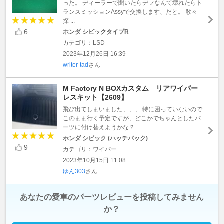
った。 ディーラーで聞いたらデフなんて壊れたらト
ランスミッションAssyで交換します、だと。 散々
探 ...
6
ホンダ シビックタイプR
カテゴリ：LSD
2023年12月26日 16:39
writer-tad
さん
M Factory N BOXカスタム リアワイパー
レスキット【2609】
飛び出てしまいました、、、 特に困っていないので
このまま行く予定ですが、どこかでちゃんとしたパ
ーツに付け替えようかな？
ホンダ シビック (ハッチバック)
9
カテゴリ：ワイパー
2023年10月15日 11:08
ゆん303
さん
あなたの愛車のパーツレビューを投稿してみません
か？