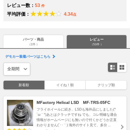
レビュー数：
53
件
平均評価：
4.34
点
パーツ・商品
レビュー
（2件 ）
（53件 ）
デモカー装着パーツはこちら
新着順
イイね！順
クリップ順
MFactory Helical LSD MF-TRS-05FC
フライホイールに続き、LSDも海外品にしました(*
´ω｀*)あとはクラッチですね でも、コレ明確な適合
情報がホームページにも無いので付くかどうか正直
わかりません(´･･｀) 海外のサイト見て、多分 ...