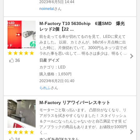
2023年6月5日 14:44
noimetal
さん
M-Factory T10 5630chip 6連SMD 爆光
レッド2個【22 ...
前を走ってる車が切れてるのを見て、LEDに変えて
みました。 以前、カミさんが、bBの6ヶ月点検に出
した時に、片側切れていて、3000円もネッツ店でボ
ラれた事を思い出して… 明るさは多少は、明るく ...
36
日産 デイズ
カテゴリ：LED
購入価格：1,650円
2023年6月2日 01:40
られふ
さん
M-Factory リアワイパーレスキット
モーターごと取っ払います。 凸部分がなくなり、リ
アガラスを拭きやすくなりました！ スタイリッシュ
＆クールになったんじゃないかと自己満足です笑 ピ
アノブラックの商品もありますが、お値段が1000円
く ...
24
ホンダ N-BOXカスタム