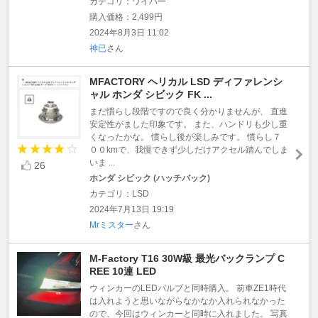
カテゴリ：ワイパー
購入価格：2,499円
2024年8月3日 11:02
神已
さん
MFACTORY ヘリカル LSD ディファレンシ
ャル ホンダ シビック FK ...
まだ慣らし段階ですので良く分かりませんが、 直進
安定性がました印象です。 また、ハンドリも少し重
くなったかな。 慣らし後が楽しみです。 慣らし７
００kmで、我慢できず少しだけアクセル踏んでしま
いま ...
26
ホンダ シビック (ハッチバック)
カテゴリ：LSD
2024年7月13日 19:19
Mrミスター
さん
M-Factory T16 30W級 最光バックランプ C
REE 10連 LED
ウィンカーのLEDバルブと同時購入。 前車ZE1時代
は入れようと思いながらなかなか入れられなかった
ので、今回はウィンカーと同時に入れました。 写真