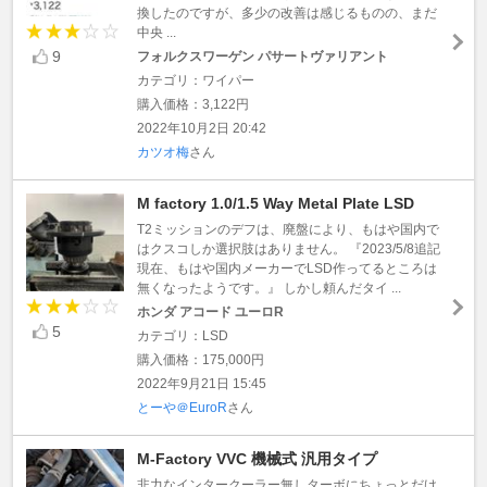
換したのですが、多少の改善は感じるものの、まだ
中央 ...
9
フォルクスワーゲン パサートヴァリアント
カテゴリ：ワイパー
購入価格：3,122円
2022年10月2日 20:42
カツオ梅
さん
M factory 1.0/1.5 Way Metal Plate LSD
T2ミッションのデフは、廃盤により、もはや国内で
はクスコしか選択肢はありません。 『2023/5/8追記
現在、もはや国内メーカーでLSD作ってるところは
無くなったようです。』 しかし頼んだタイ ...
ホンダ アコード ユーロR
5
カテゴリ：LSD
購入価格：175,000円
2022年9月21日 15:45
とーや＠EuroR
さん
M-Factory VVC 機械式 汎用タイプ
非力なインタークーラー無しターボにちょっとだけ