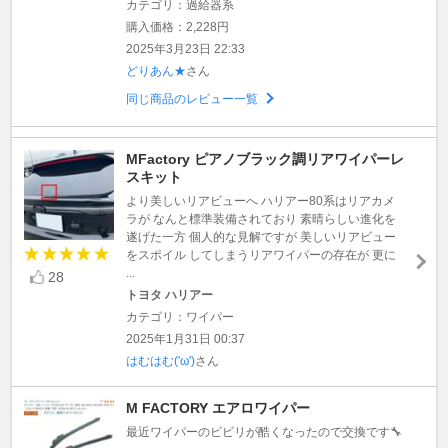
カテゴリ：過給器系
購入価格：2,228円
2025年3月23日 22:33
どりあん★
さん
同じ商品のレビュー一覧
MFactory ピアノブラック調リアワイパーレ
スキット
より美しいリアビューへ ハリアー80系はリアカメ
ラが なんと標準装備されており 素晴らしい進化を
遂げた一方 個人的な見解ですが 美しいリアビュー
をスポイル してしまうリアワイパーの存在が 更に
...
28
トヨタ ハリアー
カテゴリ：ワイパー
2025年1月31日 00:37
はむはむ('ω')
さん
M FACTORY エアロワイパー
最近ワイパーのビビリが酷くなったので交換です🔧