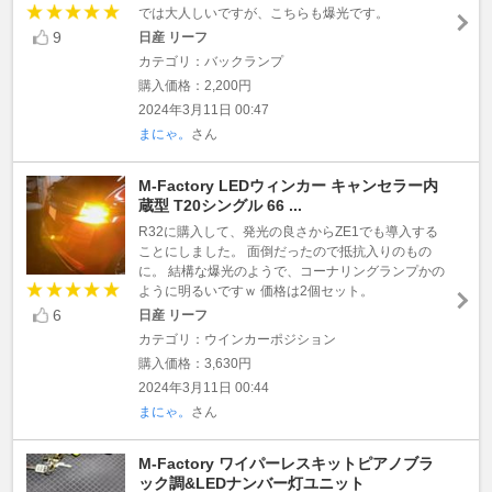
では大人しいですが、こちらも爆光です。
9
日産 リーフ
カテゴリ：バックランプ
購入価格：2,200円
2024年3月11日 00:47
まにゃ。
さん
M-Factory LEDウィンカー キャンセラー内
蔵型 T20シングル 66 ...
R32に購入して、発光の良さからZE1でも導入する
ことにしました。 面倒だったので抵抗入りのもの
に。 結構な爆光のようで、コーナリングランプかの
ように明るいですｗ 価格は2個セット。
6
日産 リーフ
カテゴリ：ウインカーポジション
購入価格：3,630円
2024年3月11日 00:44
まにゃ。
さん
M-Factory ワイパーレスキットピアノブラ
ック調&LEDナンバー灯ユニット