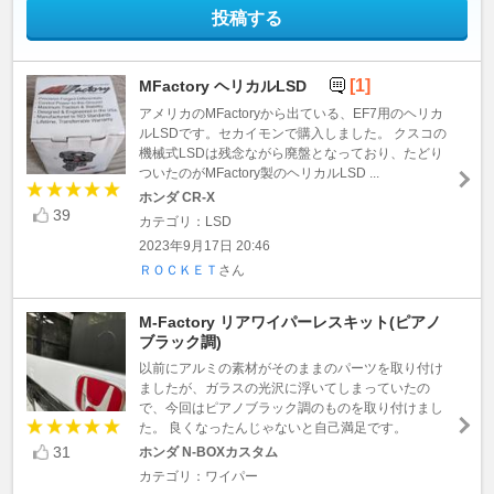
投稿する
[1]
MFactory ヘリカルLSD
アメリカのMFactoryから出ている、EF7用のヘリカ
ルLSDです。セカイモンで購入しました。 クスコの
機械式LSDは残念ながら廃盤となっており、たどり
ついたのがMFactory製のヘリカルLSD ...
ホンダ CR-X
39
カテゴリ：LSD
2023年9月17日 20:46
ＲＯＣＫＥＴ
さん
M-Factory リアワイパーレスキット(ピアノ
ブラック調)
以前にアルミの素材がそのままのパーツを取り付け
ましたが、ガラスの光沢に浮いてしまっていたの
で、今回はピアノブラック調のものを取り付けまし
た。 良くなったんじゃないと自己満足です。
31
ホンダ N-BOXカスタム
カテゴリ：ワイパー