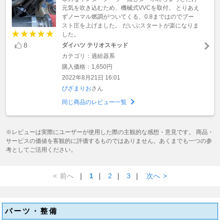
元気を吹き込むため、機械式VVCを取付。 とりあえ
ずノーマル燃調がついてくる、0.8まではのでブー
スト圧を上げました。 だいぶスタートが楽になりま
した。
8
ダイハツ テリオスキッド
カテゴリ：過給器系
購入価格：1,650円
2022年8月21日 16:01
ぴざまりお
さん
同じ商品のレビュー一覧
※レビューは実際にユーザーが使用した際の主観的な感想・意見です。 商品・
サービスの価値を客観的に評価するものではありません。あくまでも一つの参
考としてご活用ください。
<
前へ
｜
1
｜
2
｜
3
｜
次へ
>
パーツ・整備