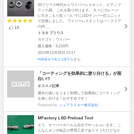
30プリウス時代からワイパーレスキット、ピアノブ
ラック調。 これを取り付けます。 久々にガレージ
に引きこもり笑っ ついでにLEDナンバー灯ユニット
で交換しました。 ワイパーレスキットはバックドア
の内 ...
18
トヨタ プリウス
カテゴリ：ワイパー
購入価格：9,220円
2023年12月26日 23:17
hide&セラ&ココ&マル
さん
「コーティングを効果的に塗り分ける」が面
白い!?
オススメ記事
撥水の違いをうまく利用して効果的にコーティング
を使い分ける！おすすめです！
Powered by
シュアラスター株式会社
MFactory LSD Preload Tool
そう、オーバーホールも自分でやっちゃいます。 こ
んなんホンダ純正の専用工具でありそうだけどなか