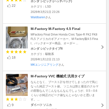
ホンダ シビック (ハッチバック)
22
カテゴリ：LSD
2026年3月21日 23:26
Waldbaren
さん
M-Factory M-Factory 4.5 Final
MFactory Final Drive Honda Civic Type-R FK2 FK8
FL5 アメリカのギアメーカー、M Factory製4.5 Fina
l、バックオーダー商品、オーダー ...
ホンダ シビックタイプR
カテゴリ：駆動系
18
2026年1月12日 21:13
MKエンジニアリング
さん
M-Factory VVC 機械式 汎用タイプ
なんとなく、ブースト計を付けてしまったので気に
なった純正ブースト値。 ソニカは割と最近のクルマ
の部類なんでこんなもんなんでしょうが、0.5～0.6
くらいが純正のピーク値なんじゃないかと思いま
す。 ...
9
ダイハツ ソニカ