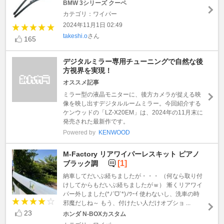
BMW 3シリーズ クーペ
カテゴリ：ワイパー
2024年11月1日 02:49
takeshi.o
さん
165
デジタルミラー専用チューニングで自然な後
方視界を実現！
オススメ記事
ミラー型の液晶モニターに、後方カメラが捉える映
像を映し出すデジタルルームミラー。今回紹介する
ケンウッドの「LZ-X20EM」は、2024年の11月末に
発売された最新作です。
Powered by
KENWOOD
M-Factory リアワイパーレスキット ピアノ
[1]
ブラック調
納車してだいぶ経ちましたが・・・ （何なら取り付
けしてからもだいぶ経ちましたがｗ） 漸くリアワイ
パー外しました(*ﾉˊᗜˋ*)ﾉﾜｰｲ 使わないし、洗車の時
邪魔だしね～ もう、付けたい人だけオプショ ...
23
ホンダ N-BOXカスタム