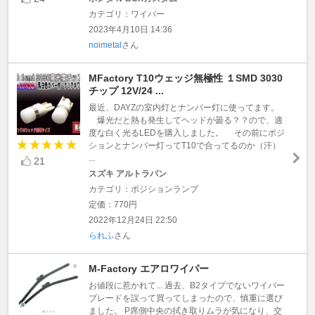
カテゴリ：ワイパー
2023年4月10日 14:36
noimetal
さん
MFactory T10ウェッジ無極性 １SMD 3030
チップ 12V/24 ...
最近、DAYZの室内灯とナンバー灯に使ってます。
爆光だと熱も発生してヘッドが曇る？？ので、適
度な白く光るLEDを購入しました。 その前にポジ
ションとナンバー灯ってT10で合ってるのか（汗）
...
21
スズキ アルトラパン
カテゴリ：ポジションランプ
定価：770円
2022年12月24日 22:50
られふ
さん
M-Factory エアロワイパー
お値段に惹かれて... 過去、B2タイプでないワイパー
ブレードを誤って買ってしまったので、慎重に選び
ました。 P席側中央の拭き取りムラが気になり、交