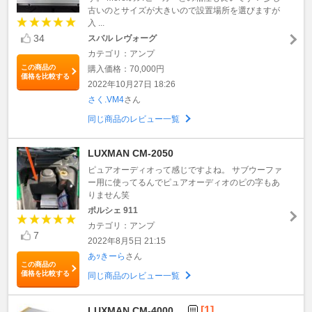
古いのとサイズが大きいので設置場所を選びますが
入 ...
34
スバル レヴォーグ
カテゴリ：アンプ
この商品の
購入価格：70,000円
価格を比較する
2022年10月27日 18:26
さく.VM4
さん
同じ商品のレビュー一覧
LUXMAN CM-2050
ピュアオーディオって感じですよね。 サブウーファ
ー用に使ってるんでピュアオーディオのピの字もあ
りません笑
ポルシェ 911
カテゴリ：アンプ
7
2022年8月5日 21:15
あｯきーら
さん
この商品の
価格を比較する
同じ商品のレビュー一覧
[1]
LUXMAN CM-4000