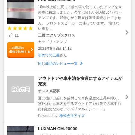
10年以上前に買って前の車で使っていたアンプを今
の車に移設しました。今では珍しい純A級6chパワー
アンプです。残念ながら現在は製造販売されてませ
ん。 フロントスピーカーに使っています。 壊れな
い事を ...
11
三菱 エクリプスクロス
カテゴリ：アンプ
この商品の
2021年9月8日 14:12
価格を比較する
初めての三菱
さん
同じ商品のレビュー一覧
アウトドアや車中泊を快適にするアイテムが
充実
オススメ記事
夏は強い日差しを反射して車内温度の上昇を抑え、
紫外線から車内を守るアウトドアや旅先での車中泊
にお勧めなのがアイズ「マルチシェード」
Powered by
株式会社アイズ
LUXMAN CM-20000