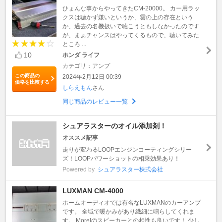
ひょんな事からやってきたCM-20000。 カー用ラッ
クスは聴かず嫌いというか、雲の上の存在という
か、過去の名機扱いで聴こうともしなかったのです
が、まぁチャンスはやってくるもので、聴いてみた
ところ ...
10
ホンダ ライフ
カテゴリ：アンプ
この商品の
2024年2月12日 00:39
価格を比較する
しらえもん
さん
同じ商品のレビュー一覧
シュアラスターのオイル添加剤！
オススメ記事
走りが変わるLOOPエンジンコーティングシリー
ズ！LOOPパワーショットの相乗効果あり！
Powered by
シュアラスター株式会社
LUXMAN CM-4000
ホームオーディオでは有名なLUXMANのカーアンプ
です。 全域で暖かみがあり繊細に鳴らしてくれま
す。 Morelのスピーカーとの相性も良いです！ 少し