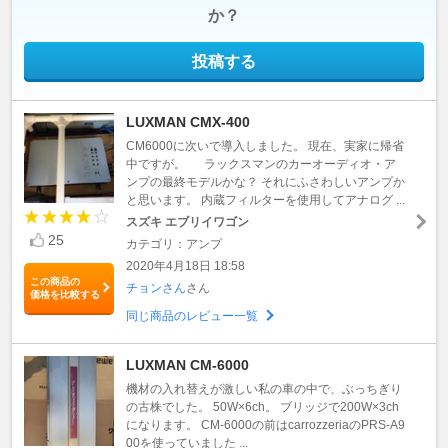
か？
投稿する
LUXMAN CMX-400
CM6000に次いで導入しました。 現在、実家に帰省
中ですが。 ラックスマンのカーオーディオ・ア
ンプの最終モデルかな？ それにふさわしいアンプか
と思います。 内蔵フィルターを使用してアナログ ...
スズキ エブリイワゴン
25
カテゴリ：アンプ
2020年4月18日 18:58
この商品の
チョンさん
さん
価格を比較する
同じ商品のレビュー一覧
LUXMAN CM-6000
機材の入れ替えが激しい私の車の中で、ぶっちぎり
の古株でした。 50W×6ch。 ブリッジで200W×3ch
になります。 CM-6000の前はcarrozzeriaのPRS-A9
00を使っていました ...