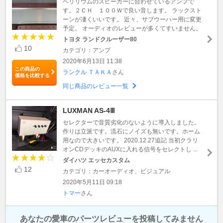
ベリリウムのスピーカーに合わせているアンプで
す。２ＣＨ １００Ｗで良い音します。 ラックスト
ーンが凄くいいです。 近々、サブウーハー用に変更
予定。 オーディオのレビューが多くてすいません。
トヨタ ランドクルーザー80
10
カテゴリ：アンプ
2020年6月13日 11:38
この商品の
ランクル ＴＡＫＡ
さん
価格を比較する
同じ商品のレビュー一覧
LUXMAN AS-4Ⅲ
セレクターで音質劣化のないように導入しました。
作りは立派です。流石にノイズも無いです。ホーム
用なので大きいです。 2020.12.27追記 当初クラリ
オンCDデッキのAUXに入れる信号をセレクトし ...
ダイハツ エッセカスタム
12
カテゴリ：カーオーディオ、ビジュアル
2020年5月11日 09:18
トマー
さん
あなたの愛車のパーツレビューを投稿してみません