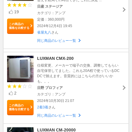
日産 ステージア
19
カテゴリ：アンプ
定価：360,000円
この商品の
2024年12月4日 19:45
価格を比較する
雀屋丸八
さん
同じ商品のレビュー一覧
LUXMAN CMX-200
仕様変更、メーカーで端子の交換、調整してもらい
自宅保管してました。これも20A程で使っているDC
DCで賄えます。音質的にはこちらの方がいいか
も。。。
日野 プロフィア
2
カテゴリ：アンプ
2024年10月30日 21:07
この商品の
2着3着
さん
価格を比較する
同じ商品のレビュー一覧
LUXMAN CM-20000