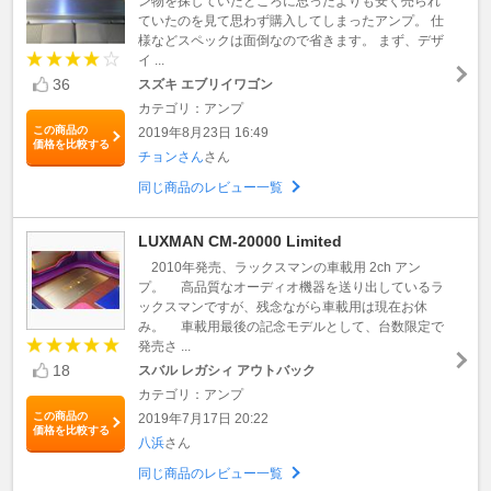
ン物を探していたところに思ったよりも安く売られ
ていたのを見て思わず購入してしまったアンプ。 仕
様などスペックは面倒なので省きます。 まず、デザ
イ ...
36
スズキ エブリイワゴン
カテゴリ：アンプ
この商品の
2019年8月23日 16:49
価格を比較する
チョンさん
さん
同じ商品のレビュー一覧
LUXMAN CM-20000 Limited
2010年発売、ラックスマンの車載用 2ch アン
プ。 高品質なオーディオ機器を送り出しているラ
ックスマンですが、残念ながら車載用は現在お休
み。 車載用最後の記念モデルとして、台数限定で
発売さ ...
18
スバル レガシィ アウトバック
カテゴリ：アンプ
この商品の
2019年7月17日 20:22
価格を比較する
八浜
さん
同じ商品のレビュー一覧