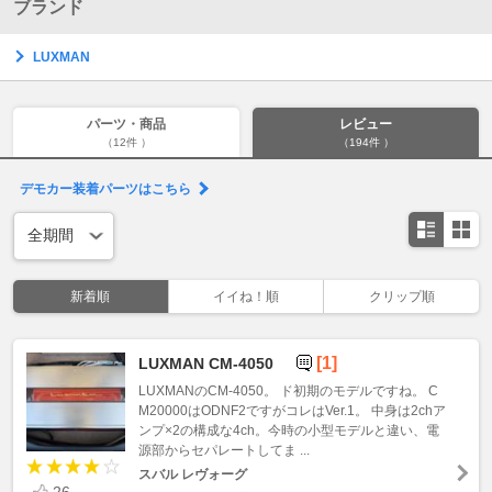
ブランド
LUXMAN
パーツ・商品
レビュー
（12件 ）
（194件 ）
デモカー装着パーツはこちら
新着順
イイね！順
クリップ順
[1]
LUXMAN CM-4050
LUXMANのCM-4050。 ド初期のモデルですね。 C
M20000はODNF2ですがコレはVer.1。 中身は2chア
ンプ×2の構成な4ch。今時の小型モデルと違い、電
源部からセパレートしてま ...
スバル レヴォーグ
26