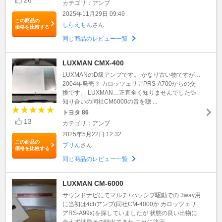
カテゴリ：アンプ
2025年11月29日 09:49
この商品の
しらえもん
さん
価格を比較する
同じ商品のレビュー一覧
LUXMAN CMX-400
LUXMANのD級アンプです。 かなり古い物ですが…
2004年発売？ カロッツェリアPRS-A700からの交
換です。 LUXMAN…正直全く知りませんでした💦
知り合いの同社CM6000の音を聴 ...
トヨタ 86
13
カテゴリ：アンプ
2025年5月22日 12:32
この商品の
プリん
さん
価格を比較する
同じ商品のレビュー一覧
LUXMAN CM-6000
サウンドナビにてマルチ+パッシブ駆動での 3way用
に当初は4chアンプ(同社CM-4000か カロッツェリ
アRS-A99x)を探していましたが 状態の良い出物に
会えず結局その時出てきた これに決定 ...