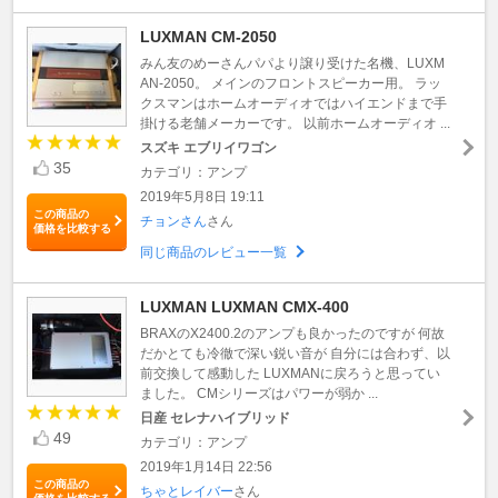
LUXMAN CM-2050
みん友のめーさんパパより譲り受けた名機、LUXM
AN-2050。 メインのフロントスピーカー用。 ラッ
クスマンはホームオーディオではハイエンドまで手
掛ける老舗メーカーです。 以前ホームオーディオ ...
スズキ エブリイワゴン
35
カテゴリ：アンプ
2019年5月8日 19:11
この商品の
チョンさん
さん
価格を比較する
同じ商品のレビュー一覧
LUXMAN LUXMAN CMX-400
BRAXのX2400.2のアンプも良かったのですが 何故
だかとても冷徹で深い鋭い音が 自分には合わず、以
前交換して感動した LUXMANに戻ろうと思ってい
ました。 CMシリーズはパワーが弱か ...
日産 セレナハイブリッド
49
カテゴリ：アンプ
2019年1月14日 22:56
この商品の
ちゃとレイバー
さん