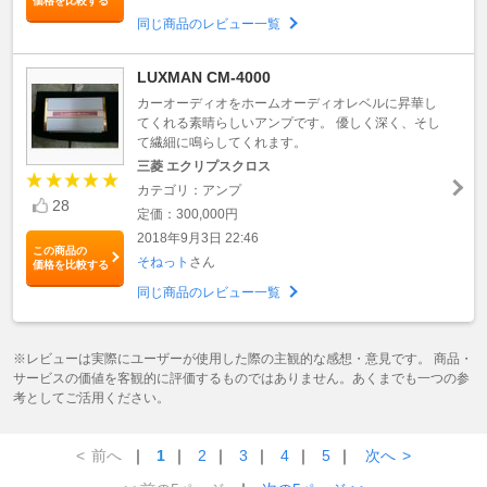
価格を比較する
同じ商品のレビュー一覧
LUXMAN CM-4000
カーオーディオをホームオーディオレベルに昇華し
てくれる素晴らしいアンプです。 優しく深く、そし
て繊細に鳴らしてくれます。
三菱 エクリプスクロス
カテゴリ：アンプ
28
定価：300,000円
2018年9月3日 22:46
この商品の
そねっト
さん
価格を比較する
同じ商品のレビュー一覧
※レビューは実際にユーザーが使用した際の主観的な感想・意見です。 商品・
サービスの価値を客観的に評価するものではありません。あくまでも一つの参
考としてご活用ください。
<
前へ
｜
1
｜
2
｜
3
｜
4
｜
5
｜
次へ
>