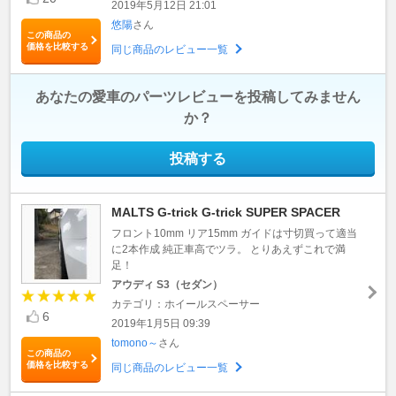
2019年5月12日 21:01
悠陽
さん
この商品の
価格を比較する
同じ商品のレビュー一覧
あなたの愛車のパーツレビューを投稿してみません
か？
投稿する
MALTS G-trick G-trick SUPER SPACER
フロント10mm リア15mm ガイドは寸切買って適当
に2本作成 純正車高でツラ。 とりあえずこれで満
足！
アウディ S3（セダン）
カテゴリ：ホイールスペーサー
6
2019年1月5日 09:39
tomono～
さん
この商品の
価格を比較する
同じ商品のレビュー一覧