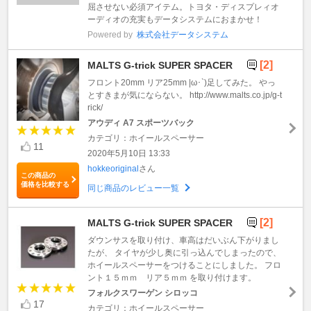
屈させない必須アイテム。トヨタ・ディスプレィオ
ーディオの充実もデータシステムにおまかせ！
Powered by
株式会社データシステム
[2]
MALTS G-trick SUPER SPACER
フロント20mm リア25mm |ω･`)足してみた。 やっ
とすきまが気にならない。 http://www.malts.co.jp/g-t
rick/
アウディ A7 スポーツバック
カテゴリ：ホイールスペーサー
11
2020年5月10日 13:33
hokkeoriginal
さん
この商品の
価格を比較する
同じ商品のレビュー一覧
[2]
MALTS G-trick SUPER SPACER
ダウンサスを取り付け、車高はだいぶん下がりまし
たが、 タイヤが少し奥に引っ込んでしまったので、
ホイールスペーサーをつけることにしました。 フロ
ント１５ｍｍ リア５ｍｍ を取り付けます。
フォルクスワーゲン シロッコ
17
カテゴリ：ホイールスペーサー