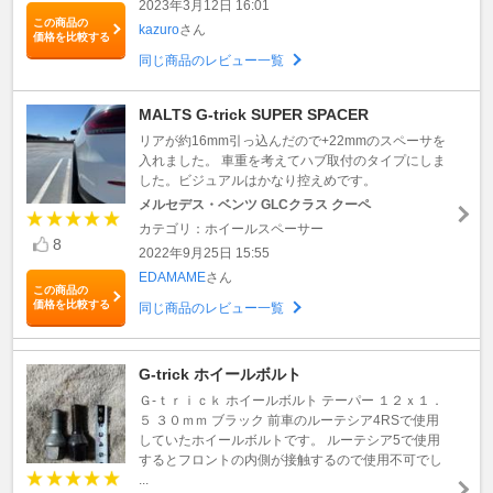
2023年3月12日 16:01
この商品の
kazuro
さん
価格を比較する
同じ商品のレビュー一覧
MALTS G-trick SUPER SPACER
リアが約16mm引っ込んだので+22mmのスペーサを
入れました。 車重を考えてハブ取付のタイプにしま
した。ビジュアルはかなり控えめです。
メルセデス・ベンツ GLCクラス クーペ
カテゴリ：ホイールスペーサー
8
2022年9月25日 15:55
EDAMAME
さん
この商品の
価格を比較する
同じ商品のレビュー一覧
G-trick ホイールボルト
Ｇ-ｔｒｉｃｋ ホイールボルト テーパー １２ｘ１．
５ ３０ｍｍ ブラック 前車のルーテシア4RSで使用
していたホイールボルトです。 ルーテシア5で使用
するとフロントの内側が接触するので使用不可でし
...