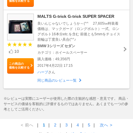
価格を比較する
MALTS G-trick G-trick SUPER SPACER
良いんじゃないでしょうか～(^^ゞ 27,605㎞時装着
価格は、マックガード（ロングボルト）一式、ロン
グボルト16本分etc.を含む 前後とも5mmをチョイス
前輪は丁度良い具合(^^♪
BMW 3シリーズ セダン
10
カテゴリ：ホイールスペーサー
購入価格：49,356円
この商品の
2017年4月22日 17:15
価格を比較する
ハーブ
さん
同じ商品のレビュー一覧
※レビューは実際にユーザーが使用した際の主観的な感想・意見です。 商品・
サービスの価値を客観的に評価するものではありません。あくまでも一つの参
考としてご活用ください。
<
前へ
｜
1
｜
2
｜
3
｜
4
｜
5
｜
次へ
>