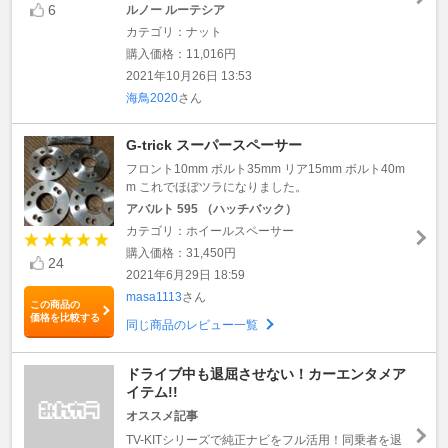
6
ルノー ルーテシア
カテゴリ：ナット
購入価格：11,016円
2021年10月26日 13:53
海鳥2020
さん
G-trick スーパースペーサー
フロント10mm ボルト35mm リア15mm ボルト40m
m これでほぼツラになりました。
アバルト 595 （ハッチバック）
カテゴリ：ホイールスペーサー
購入価格：31,450円
24
2021年6月29日 18:59
masa1113
さん
この商品の
価格を比較する
同じ商品のレビュー一覧
ドライブ中も退屈させない！カーエンタメア
イテム!!
オススメ記事
TV-KITシリーズで純正ナビをフル活用！同乗者を退