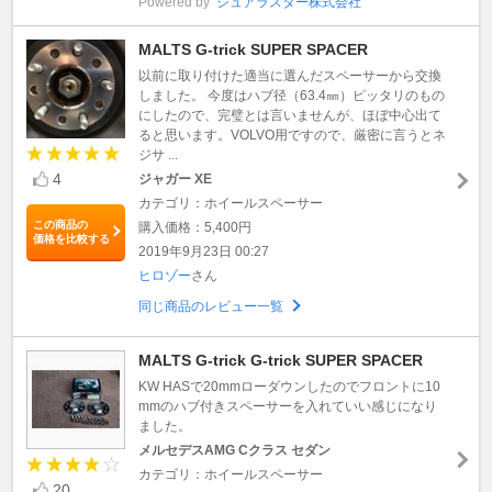
Powered by
シュアラスター株式会社
MALTS G-trick SUPER SPACER
以前に取り付けた適当に選んだスペーサーから交換
しました。 今度はハブ径（63.4㎜）ピッタリのもの
にしたので、完璧とは言いませんが、ほぼ中心出て
ると思います。VOLVO用ですので、厳密に言うとネ
ジサ ...
4
ジャガー XE
カテゴリ：ホイールスペーサー
この商品の
購入価格：5,400円
価格を比較する
2019年9月23日 00:27
ヒロゾー
さん
同じ商品のレビュー一覧
MALTS G-trick G-trick SUPER SPACER
KW HASで20mmローダウンしたのでフロントに10
mmのハブ付きスペーサーを入れていい感じになり
ました。
メルセデスAMG Cクラス セダン
カテゴリ：ホイールスペーサー
20