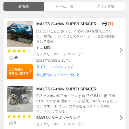
新着順
イイね！順
クリップ順
[1]
MALTS G-trick SUPER SPACER
試したいことがあって、中古の出物を購入しまし
た。 結局、5.12.15ミリのスペーサー、全部2回買い
直してる😅
ミニ MINI
カテゴリ：ホイールスペーサー
45
2023年3月28日 15:46
ライトニングバロン
さん
この商品の
価格を比較する
同じ商品のレビュー一覧
MALTS G-trick SUPER SPACER
E46 Mスポの純正ホイールは 前17×7.5J 41 後17×8.
5J 51 ですが 冬用ホイールは 前後17×7.5J 47となっ
ています。 16インチの単純なインチアップ用で
す。 どうしても後 ...
BMW 3シリーズ ツーリング
8
カテゴリ：ホイールスペーサー