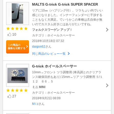
MALTS G-trick G-trick SUPER SPACER
リアに10㎜（ハブリング付）。ツラちょい内でいい
感じになりました。インナーフェンダーに干渉する
こともなく大満足。ていうかこの車種は爪自体が無
いのでカスタム好きにはありがたいですね。
フォルクスワーゲン アップ！
10
カテゴリ：ホイールスペーサー
2018年10月18日 07:32
この商品の
daigon62
さん
価格を比較する
同じ商品のレビュー一覧
G-trick ホイールスペーサー
10mm→フロント ツラ調整用 (車高調とのクリアラ
ンス確保目的もあり) 15mm→リア ツラ調整用 ５/１
１２ ６６．５
ミニ MINI
カテゴリ：ホイールスペーサー
27
2018年9月2日 08:09
M i z
さん