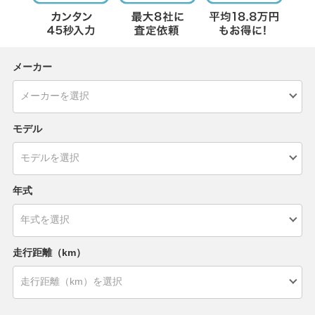
メーカー
モデル
年式
走行距離（km）