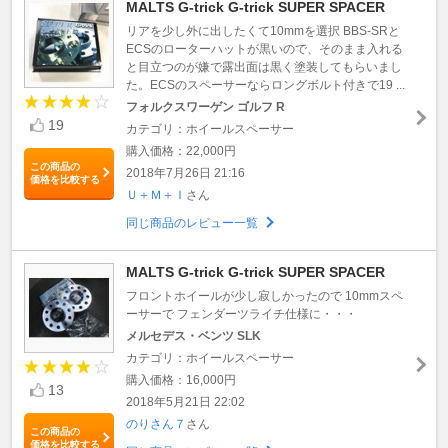
MALTS G-trick G-trick SUPER SPACER
リアを少し外に出したくて10mmを選択 BBS-SRと
ECSのローターハットが黒いので、そのまま入れる
と目立つのが嫌で露出面は黒く塗装してもらいまし
た。ECSのスペーサーならロングボルト付きで19 ...
フォルクスワーゲン ゴルフ R
19
カテゴリ：ホイールスペーサー
購入価格：22,000円
この商品の
2018年7月26日 21:16
価格を比較する
Ｕ＋Ｍ＋Ｉ
さん
同じ商品のレビュー一覧
MALTS G-trick G-trick SUPER SPACER
フロントホイールが少し寂しかったので 10mmスペ
ーサーで フェンダーツライチ仕様に・・・
メルセデス・ベンツ SLK
カテゴリ：ホイールスペーサー
購入価格：16,000円
13
2018年5月21日 22:02
のりさん７
さん
この商品の
価格を比較する