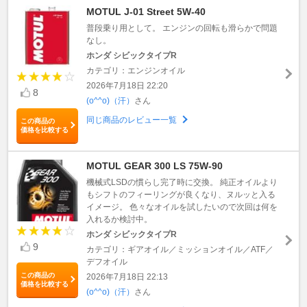
MOTUL J-01 Street 5W-40
普段乗り用として。 エンジンの回転も滑らかで問題
なし。
ホンダ シビックタイプR
カテゴリ：エンジンオイル
2026年7月18日 22:20
8
(o^^o)（汗）
さん
同じ商品のレビュー一覧
この商品の
価格を比較する
MOTUL GEAR 300 LS 75W-90
機械式LSDの慣らし完了時に交換。 純正オイルより
もシフトのフィーリングが良くなり、ヌルッと入る
イメージ。 色々なオイルを試したいので次回は何を
入れるか検討中。
ホンダ シビックタイプR
9
カテゴリ：ギアオイル／ミッションオイル／ATF／
デフオイル
この商品の
2026年7月18日 22:13
価格を比較する
(o^^o)（汗）
さん