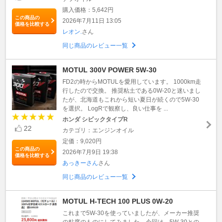
購入価格：5,642円
この商品の
2026年7月11日 13:05
価格を比較する
レオン.
さん
同じ商品のレビュー一覧
MOTUL 300V POWER 5W-30
FD2の時からMOTULを愛用しています。 1000km走
行したので交換。 推奨粘土である0W-20と迷いまし
たが、北海道もこれから短い夏日が続くので5W-30
を選択。 LogRで観察し、良い仕事を ...
ホンダ シビックタイプR
22
カテゴリ：エンジンオイル
定価：9,020円
この商品の
2026年7月9日 19:38
価格を比較する
あっきーさん
さん
同じ商品のレビュー一覧
MOTUL H-TECH 100 PLUS 0W-20
これまで5W-30を使っていましたが、メーカー推奨
の粘度のものにしてみました。今回は、5W-30との