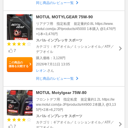
同じ商品のレビュー一覧
MOTUL MOTYLGEAR 75W-90
リアデフ用 指定粘度 規定量約0.8L https://www.
motul.com/ja-JP/products/45000 1本購入 @3,476円
×1本=3,476円
スバル インプレッサ スポーツ
カテゴリ：ギアオイル／ミッションオイル／ATF／
7
デフオイル
購入価格：3,128円
この商品の
2026年7月11日 13:05
価格を比較する
レオン.
さん
同じ商品のレビュー一覧
MOTUL Motylgear 75W-80
フロントデフ用 指定粘度 規定量約1.2L https://w
ww.motul.com/ja-JP/products/44900 2本購入 @3,13
5円×2本=6,270円
スバル インプレッサ スポーツ
カテゴリ：ギアオイル／ミッションオイル／ATF／
7
デフオイル