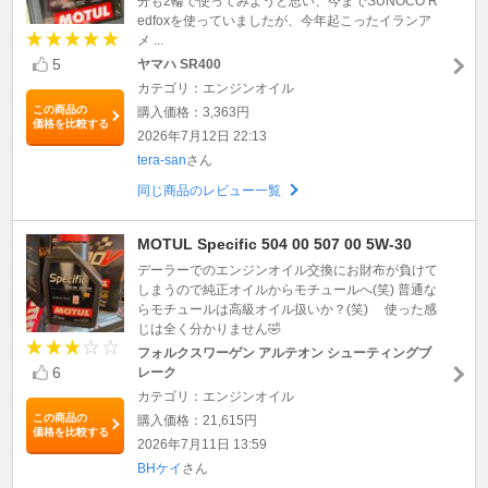
分も2輪で使ってみようと思い、今までSUNOCO R
edfoxを使っていましたが、今年起こったイランア
メ ...
5
ヤマハ SR400
カテゴリ：エンジンオイル
この商品の
購入価格：3,363円
価格を比較する
2026年7月12日 22:13
tera-san
さん
同じ商品のレビュー一覧
MOTUL Specific 504 00 507 00 5W-30
デーラーでのエンジンオイル交換にお財布が負けて
しまうので純正オイルからモチュールへ(笑) 普通な
らモチュールは高級オイル扱いか？(笑) 使った感
じは全く分かりません🤣
フォルクスワーゲン アルテオン シューティングブ
6
レーク
カテゴリ：エンジンオイル
この商品の
購入価格：21,615円
価格を比較する
2026年7月11日 13:59
BHケイ
さん