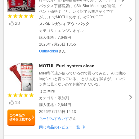
昨今のオイル価格高騰💸💸💸の折、スーパーオート
バックス宇都宮店にてSix Star Meetingが開催。イ
ベント価格？（と、いう訳でも無さそうです
が､､､）でMOTULのオイルが20％OFF ...
23
スバル レガシィ アウトバック
カテゴリ：エンジンオイル
購入価格：7,648円
2026年7月26日 13:55
Outbackker
さん
MOTUL Fuel system clean
MINI専門店が使っているので買ってみた。 AIは他の
物がいいと言っている。 とりあえず試すが、エンジ
ン内は見えないので判断できないな。
ミニ MINI
カテゴリ：添加剤
13
購入価格：2,644円
2026年7月25日 14:13
この商品の
ちーぴんすらいす
さん
価格を比較する
同じ商品のレビュー一覧