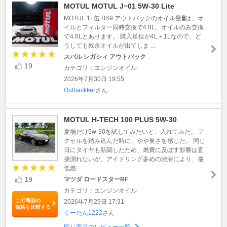
MOTUL MOTUL J−01 5W-30 Lite
MOTUL 1L缶 BS9 アウトバックのオイル量🛢️は、オ
イルとフィルター同時交換で4.8L、オイルのみ交換
で4.6Lとあります。 購入単位が4L＋1Lなので、ど
うしても残余オイルが出てしま ...
スバル レガシィ アウトバック
19
カテゴリ：エンジンオイル
2026年7月30日 19:55
Outbackker
さん
MOTUL H-TECH 100 PLUS 5W-30
夏場だけ5w-30を試してみたいと、入れてみた。 ア
クセルを踏み込んだ時に、やや重さを感じた。 同じ
日にタイヤも新調したため、燃費に及ぼす影響は直
接測れないが、アイドリング多めの渋滞により、最
低燃 ...
19
マツダ ロードスターRF
カテゴリ：エンジンオイル
この商品の
2026年7月29日 17:31
価格を比較する
くーたん1222
さん
同じ商品のレビュー一覧