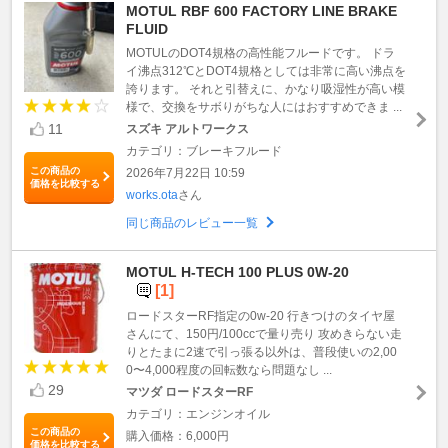
MOTUL RBF 600 FACTORY LINE BRAKE
FLUID
MOTULのDOT4規格の高性能フルードです。 ドラ
イ沸点312℃とDOT4規格としては非常に高い沸点を
誇ります。 それと引替えに、かなり吸湿性が高い模
様で、交換をサボりがちな人にはおすすめできま ...
11
スズキ アルトワークス
カテゴリ：ブレーキフルード
この商品の
2026年7月22日 10:59
価格を比較する
works.ota
さん
同じ商品のレビュー一覧
MOTUL H-TECH 100 PLUS 0W-20
[1]
ロードスターRF指定の0w-20 行きつけのタイヤ屋
さんにて、150円/100ccで量り売り 攻めきらない走
りとたまに2速で引っ張る以外は、普段使いの2,00
0〜4,000程度の回転数なら問題なし ...
29
マツダ ロードスターRF
カテゴリ：エンジンオイル
この商品の
購入価格：6,000円
価格を比較する