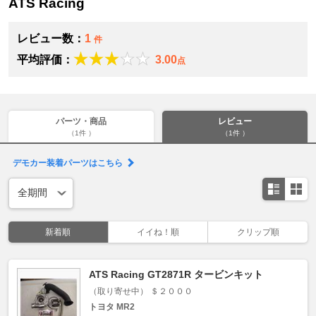
ATS Racing
レビュー数：
1
件
平均評価：
3.00
点
パーツ・商品
レビュー
（1件 ）
（1件 ）
デモカー装着パーツはこちら
新着順
イイね！順
クリップ順
ATS Racing GT2871R タービンキット
（取り寄せ中） ＄２０００
トヨタ MR2