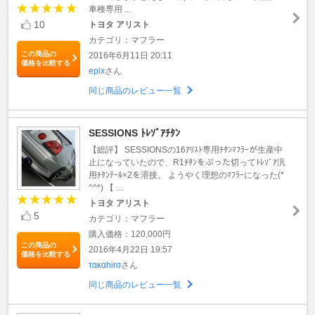
車種専用 ...
10
トヨタ アリスト
カテゴリ：マフラー
この商品の
2016年6月11日 20:11
価格を比較する
epix
さん
同じ商品のレビュー一覧
SESSIONS ﾄﾚｿﾞｱﾁﾀﾝ
【総評】 SESSIONSの16ｱﾘｽﾄ専用ﾁﾀﾝﾏﾌﾗｰが生産中
止になっていたので、R1ﾁﾀﾝをぶった切ってﾄﾚｿﾞｱ汎
用ﾁﾀﾝﾃｰﾙ×2を溶接。 ようやく理想のﾏﾌﾗｰになった(*
^^*) 【 ...
トヨタ アリスト
5
カテゴリ：マフラー
購入価格：120,000円
この商品の
2016年4月22日 19:57
価格を比較する
τακαhirσ
さん
同じ商品のレビュー一覧