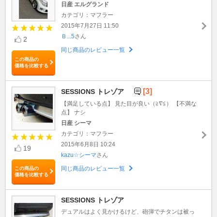
日産 エルグランド
カテゴリ：マフラー
2015年7月27日 11:50
Ｂ...5
さん
2
同じ商品のレビュー一覧
この商品の
価格を比較する
[3]
SESSIONS トレゾア
【満足している点】 見た目が良い（≧∇≦） 【不満な
点】 ナシ
日産 シーマ
カテゴリ：マフラー
2015年6月8日 10:24
19
kazu☆シーマ
さん
同じ商品のレビュー一覧
この商品の
価格を比較する
SESSIONS トレゾア
デュアルはよく見かけるけど、砲弾でチタンは被っ