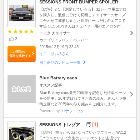
SESSIONS FRONT BUMPER SPOILER
【総評】☆5 【満足している点】 32シーマ用エアロ
を購入し、数個に分けて切断しチェイサーのサイズ
に合わせて成形し直した世界に一つだけのエアロで
す笑 SESSIONさんはチェイサー用のエアロを作 ...
トヨタ チェイサー
3
カテゴリ：フロントバンパー
2015年12月19日 23:46
この商品の
さこ けぃ坊
さん
価格を比較する
同じ商品のレビュー一覧
Blue Battery caos
オススメ記事
Blue Battery caos発売20周年を記念した特集ページ
を公開中。20年選ばれてきた青の歩み、みんカラ投
稿企画など20周年の取り組みをご紹介します。
Powered by
パナソニック
[1]
SESSIONS トレゾア
【総評】 前々から気になっていたマフラー。 W212
Eクラスといえば角形のテールエンドが主流です