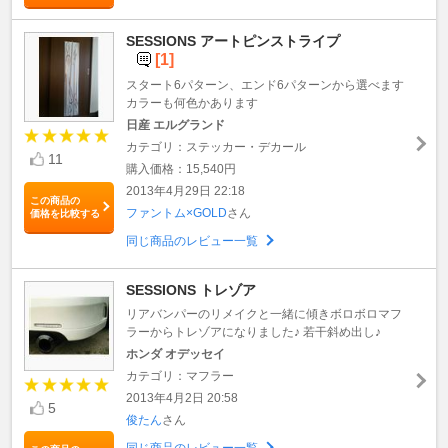
SESSIONS アートピンストライプ
[1]
スタート6パターン、エンド6パターンから選べます
カラーも何色かあります
日産 エルグランド
カテゴリ：ステッカー・デカール
11
購入価格：15,540円
2013年4月29日 22:18
この商品の
ファントム×GOLD
さん
価格を比較する
同じ商品のレビュー一覧
SESSIONS トレゾア
リアバンパーのリメイクと一緒に傾きボロボロマフ
ラーからトレゾアになりました♪ 若干斜め出し♪
ホンダ オデッセイ
カテゴリ：マフラー
2013年4月2日 20:58
5
俊たん
さん
同じ商品のレビュー一覧