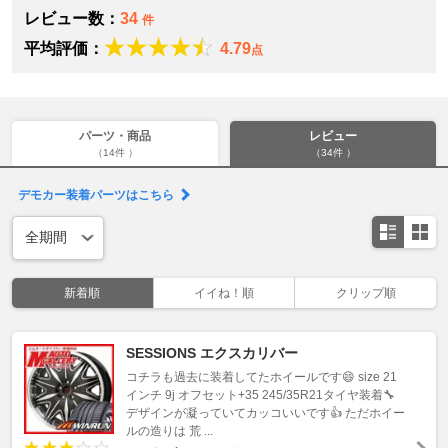
レビュー数：
34
件
平均評価：
4.79
点
パーツ・商品
レビュー
（14件 ）
（34件 ）
デモカー装着パーツはこちら
新着順
イイね！順
クリップ順
SESSIONS エクスカリバー
コチラも過去に装着してたホイールです😄 size 21
インチ 9j オフセット+35 245/35R21タイヤ装着🔧
デザインが凝っていてカッコいいです👍 ただホイー
ルの造りは 荒 ...