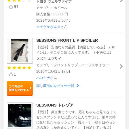
トヨタ ヴェルファイア
91
カテゴリ：ホイール
購入価格：99,800円
2023年6月11日 05:45
☆モケケさん☆
さん
SESSIONS FRONT LIP SPOILER
【総評】 安価なりの品質 【満足している点】 デザ
インは、そこそこ気に入ってます。 【不満な点】
スズキ エブリイ
カテゴリ：フロントリップ・ハーフスポイラー
2016年10月2日 17:01
1
ハコキチ
さん
同じ商品のレビュー一覧
この商品の
価格を比較する
SESSIONS トレゾア
【総評】 鼻血出そうです。最初ちゃんと見てなくて
センスブランドだと思ってたんですよね。納車の時
に刻印見たらセッション！前オーナー様もはやセン
スの塊としか思えないです。 【満足している点】