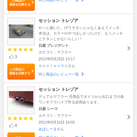
この商品の
価格を比較する
セッション トレゾア
やっと届いた、('ε'*) チタンじゃなくあえてメッキ、
本当は、カラーのやつほしかったけど、もうメッキ
とチタンしかないらしい！
日産 プレジデント
カテゴリ：マフラー
3
2012年9月25日 13:17
ｍｏｎｔｅｎ０１
さん
この商品の
価格を比較する
同じ商品のレビュー一覧
セッション トレゾア
デュアルマフラー 汎用品でタイコから出口までの為
ワンオフでハイプ作る必用あります。
日産 シーマ
カテゴリ：マフラー
2012年6月10日 16:05
4
あぱしーま
さん