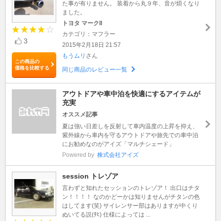
た事が有りません。 装着から丸９年、音が煩くなり
ました。
トヨタ マークII
カテゴリ：マフラー
3
2015年2月18日 21:57
もうムリ
さん
この商品の
価格を比較する
同じ商品のレビュー一覧
アウトドアや車中泊を快適にするアイテムが
充実
オススメ記事
夏は強い日差しを反射して車内温度の上昇を抑え、
紫外線から車内を守るアウトドアや旅先での車中泊
にお勧めなのがアイズ「マルチシェード」
Powered by
株式会社アイズ
session トレゾア
言わずと知れたセッションのトレゾア！ 出口はチタ
ン！！！！ なのかどーかは知りませんがチタンの色
はしてます(笑) サイレンサー部はありますが中くり
ぬいてる説(ﾀﾋ) 仕様によっては ...