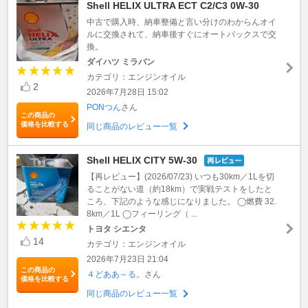
Shell HELIX ULTRA ECT C2/C3 0W-30
中古で購入時、納車整備と言い分けのわからんオイ
ルに交換されて、納車後すぐにオートバックスで交
換。
ダイハツ ミラバン
カテゴリ：エンジンオイル
2
2026年7月28日 15:02
PONつん
さん
この商品の
価格を比較する
同じ商品のレビュー一覧
Shell HELIX CITY 5W-30
【再レビュー】(2026/07/23) いつも30km／1Lを切
ることがない道（約18km）で実戦テストをしたと
ころ、下記のような感じになりました。 ◯燃費 32.
8km／1L ◯フィーリング（ ...
トヨタ シエンタ
14
カテゴリ：エンジンオイル
2026年7月23日 21:04
この商品の
４どああ～る。
さん
価格を比較する
同じ商品のレビュー一覧