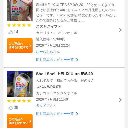
Shell HELIX ULTRA SP 0W-20、30と使ってきて今
回は粘度上げで40にしてみて２カ月使用したのでレ
ビューです。 0W-20が割と粘度があったオイルだっ
たので固めになるかと覚悟し ...
スズキ スイフト
14
カテゴリ：エンジンオイル
購入価格：5,900円
この商品の
2026年7月10日 22:24
価格を比較する
むーらむら
さん
同じ商品のレビュー一覧
Shell Shell HELIX Ultra 5W-40
入れてみて 初めてわかる 貝の良さ
スバル WRX STI
カテゴリ：エンジンオイル
2026年7月8日 11:40
犬タイプ
さん
38
同じ商品のレビュー一覧
この商品の
価格を比較する