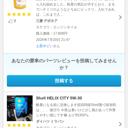
ら入れ始めました。粘度の表記が示すとおり、まる
でハチミツのようなとろみにビックリ。入れてみれ
ば、これまで入 ...
9
三菱 デボネア
カテゴリ：エンジンオイル
購入価格：17,808円
2026年7月20日 21:47
土星＠どい
さん
あなたの愛車のパーツレビューを投稿してみません
か？
投稿する
Shell HELIX CITY 5W-30
酷暑になる前に交換します前回同様Shell製💨添加剤
は、、、後日💦 今夜は暑いけど少し風があって作業
しやすい感じです😂 おど95300㌔
ダイハツ ミラバン
カテゴリ：エンジンオイル