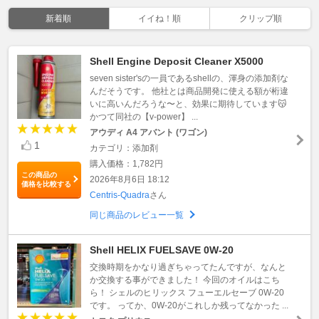
新着順
イイね！順
クリップ順
Shell Engine Deposit Cleaner X5000
seven sister'sの一員であるshellの、渾身の添加剤な
んだそうです。 他社とは商品開発に使える額が桁違
いに高いんだろうな〜と、効果に期待しています😽
かつて同社の【v-power】 ...
アウディ A4 アバント (ワゴン)
1
カテゴリ：添加剤
購入価格：1,782円
この商品の
2026年8月6日 18:12
価格を比較する
Centris-Quadra
さん
同じ商品のレビュー一覧
Shell HELIX FUELSAVE 0W-20
交換時期をかなり過ぎちゃってたんですが、なんと
か交換する事ができました！ 今回のオイルはこち
ら！ シェルのヒリックス フューエルセーブ 0W-20
です。 ってか、0W-20がこれしか残ってなかった ...