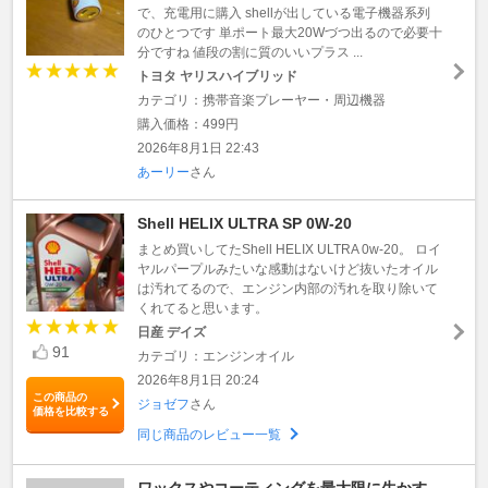
で、充電用に購入 shellが出している電子機器系列
のひとつです 単ポート最大20Wづつ出るので必要十
分ですね 値段の割に質のいいプラス ...
トヨタ ヤリスハイブリッド
カテゴリ：携帯音楽プレーヤー・周辺機器
購入価格：499円
2026年8月1日 22:43
あーリー
さん
Shell HELIX ULTRA SP 0W-20
まとめ買いしてたShell HELIX ULTRA 0w-20。 ロイ
ヤルパープルみたいな感動はないけど抜いたオイル
は汚れてるので、エンジン内部の汚れを取り除いて
くれてると思います。
日産 デイズ
91
カテゴリ：エンジンオイル
2026年8月1日 20:24
この商品の
ジョゼフ
さん
価格を比較する
同じ商品のレビュー一覧
ワックスやコーティングを最大限に生かす