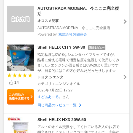
AUTOSTRADA MODENA、今ここに完全復
活
オススメ記事
AUTOSTRADA MODENA、今ここに完全復活
Powered by
株式会社阿部商会
Shell HELIX CITY 5W-30
指定粘度は0W-8なシエンタハイブリッドですが、
酷暑に備える意味で指定粘度を無視して使用してみ
ました♪ エンジンが回る感じは0W-20より重いです
が、拙者的にはこの方か好みだだったりします☆
トヨタ シエンタ
14
カテゴリ：エンジンオイル
2026年7月22日 17:27
この商品の
４どああ～る。
さん
価格を比較する
同じ商品のレビュー一覧
Shell HELIX HX3 20W-50
アルトのオイル交換をしてくれている友人のお店で
紹介されたヒストリックカー向けオイルで、去年か