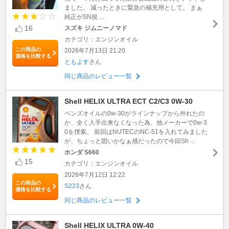
ました。 減ったときに緊急の補充用として。 まぁ
純正がSN規 ...
16
スズキ ジムニーノマド
カテゴリ：エンジンオイル
この商品の
2026年7月13日 21:20
価格を比較する
ともよす
さん
同じ商品のレビュー一覧
Shell HELIX ULTRA ECT C2/C3 0W-30
ペンズオイルの0w-30がラインナップから外れたの
か、全く入手出来なくなった為、他メーカーで0w-3
0を捜索。 前回はNUTECのNC-51を入れてみました
が、ちょっと固いかなぁ感だったので今回Sh ...
ホンダ S660
15
カテゴリ：エンジンオイル
2026年7月12日 12:22
この商品の
S223
さん
価格を比較する
同じ商品のレビュー一覧
Shell HELIX ULTRA 0W-40