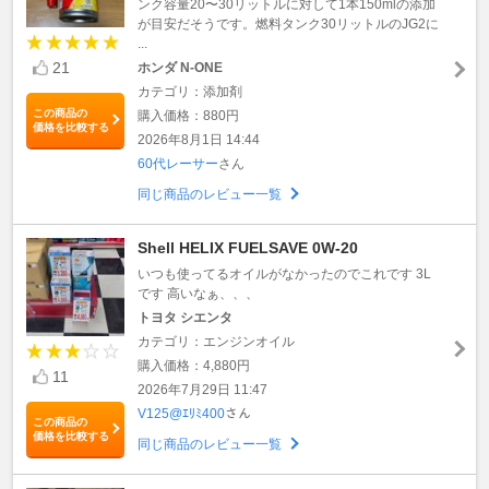
ンク容量20〜30リットルに対して1本150mlの添加
が目安だそうです。燃料タンク30リットルのJG2に
...
21
ホンダ N-ONE
カテゴリ：添加剤
この商品の
購入価格：880円
価格を比較する
2026年8月1日 14:44
60代レーサー
さん
同じ商品のレビュー一覧
Shell HELIX FUELSAVE 0W-20
いつも使ってるオイルがなかったのでこれです 3L
です 高いなぁ、、、
トヨタ シエンタ
カテゴリ：エンジンオイル
購入価格：4,880円
11
2026年7月29日 11:47
V125@ｴﾘﾐ400
さん
この商品の
価格を比較する
同じ商品のレビュー一覧