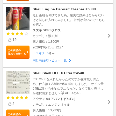
Shell Engine Deposit Cleaner X5000
走行距離も伸びてきた為、確実な効果は分からない
けど試しに入れてみました。 評判が良いのでこちら
を購入。
スズキ SX4 Sクロス
カテゴリ：添加剤
19
購入価格：1,800円
2026年6月25日 12:24
この商品の
トラキチ15
さん
価格を比較する
同じ商品のレビュー一覧
Shell Shell HELIX Ultra 5W-40
C3 5w-30を入れたかったのですが在庫無しのた
め、仕方無くA3/B4の5w-40にしました。 オイル量
5.5ℓは凄く半端なんで…もったいなくて量り売りし
か選択出来ません〜😹 ACEAのA3 ...
アウディ A4 アバント (ワゴン)
2
カテゴリ：エンジンオイル
購入価格：13,233円
この商品の