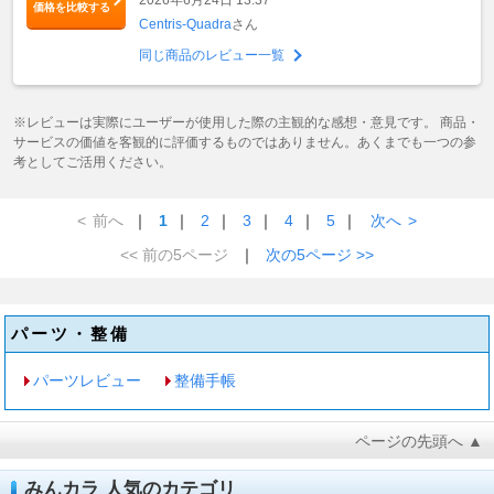
2026年6月24日 13:37
価格を比較する
Centris-Quadra
さん
同じ商品のレビュー一覧
※レビューは実際にユーザーが使用した際の主観的な感想・意見です。 商品・
サービスの価値を客観的に評価するものではありません。あくまでも一つの参
考としてご活用ください。
<
前へ
｜
1
｜
2
｜
3
｜
4
｜
5
｜
次へ
>
<< 前の5ページ
｜
次の5ページ >>
パーツ・整備
パーツレビュー
整備手帳
ページの先頭へ ▲
みんカラ 人気のカテゴリ