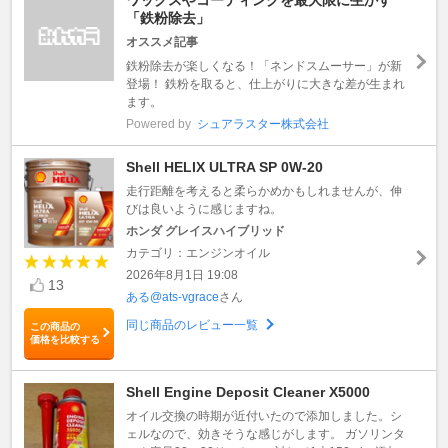
「鉄粉除去」
オススメ記事
鉄粉除去が楽しくなる！「ネンドスムーサー」が新
登場！ 鉄粉を取ると、仕上がりに大きな差が生まれ
ます。
Powered by
シュアラスター株式会社
Shell HELIX ULTRA SP 0W-20
走行距離を考えると柔らかめかもしれませんが、伸
びは良いように感じますね。
ホンダ グレイスハイブリッド
カテゴリ：エンジンオイル
2026年8月1日 19:08
13
ある@ats-vgrace
さん
同じ商品のレビュー一覧
この商品の
価格を比較する
Shell Engine Deposit Cleaner X5000
オイル交換の時期が近付いたので添加しました。シ
ェルなので、効きそうな感じがします。 ガソリンタ