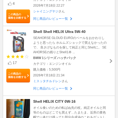
4
2026年7月18日 22:27
シャイニングヤジ
さん
この商品の
価格を比較する
同じ商品のレビュー一覧
Shell Shell HELIX Ultra 5W-40
SEAHORSE GLOUD EUROのペールをおかわりし
ようと思ったら ホルムズショックで買えなかったの
で、 良さげなものを探して純正と同じShellに。 SE
AHORSEの残りとShell1本 ...
BMW 1シリーズ ハッチバック
17
カテゴリ：エンジンオイル
購入価格：5,500円
この商品の
2026年7月18日 21:34
価格を比較する
ミスッタチルドレン
さん
同じ商品のレビュー一覧
Shell HELIX CITY 0W-16
オイル食いのための転ばぬ先の杖。純正オイルと同
等のものはどこでも買えず…たまたま、近所の黄色
帽で一本だけ残ってた部分合成油のこれをゲットし