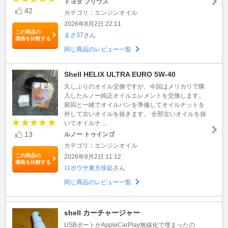
トヨタ プリウス
42
カテゴリ：エンジンオイル
2026年8月2日 22:11
この商品の
まさ37
さん
価格を比較する
同じ商品のレビュー一覧
Shell HELIX ULTRA EURO 5W-40
久しぶりのオイル交換ですが、今回はメリカリで購
入したルノー純正オイルエレメントを交換します。
前回と一緒でオイルパンを準備してオイルナットを
外して古いオイルを抜きます。 全部古いオイルを抜
いてオイルナ ...
13
ルノー トゥインゴ
カテゴリ：エンジンオイル
この商品の
2026年8月2日 11:12
価格を比較する
ロボウサ東方珍起
さん
同じ商品のレビュー一覧
shell カーチャージャー
USBポートがAppleCarPlay無線化で埋まったの