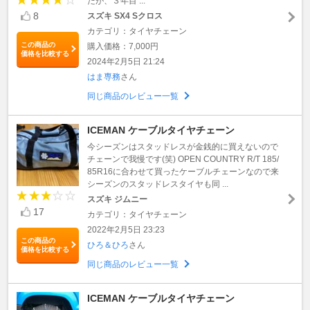
たが、３年目 ...
8
スズキ SX4 Sクロス
カテゴリ：タイヤチェーン
この商品の
購入価格：7,000円
価格を比較する
2024年2月5日 21:24
はま専務
さん
同じ商品のレビュー一覧
ICEMAN ケーブルタイヤチェーン
今シーズンはスタッドレスが金銭的に買えないので
チェーンで我慢です(笑) OPEN COUNTRY R/T 185/
85R16に合わせて買ったケーブルチェーンなので来
シーズンのスタッドレスタイヤも同 ...
スズキ ジムニー
17
カテゴリ：タイヤチェーン
2022年2月5日 23:23
この商品の
ひろ＆ひろ
さん
価格を比較する
同じ商品のレビュー一覧
ICEMAN ケーブルタイヤチェーン