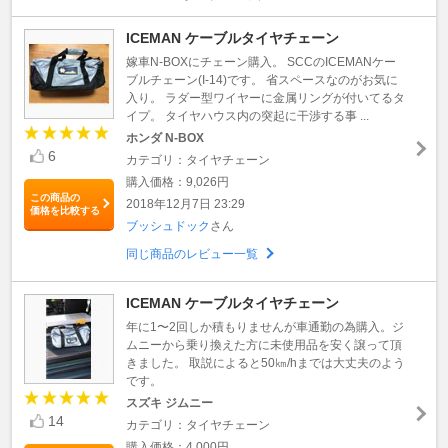
ICEMAN ケーブルタイヤチェーン
嫁車N-BOXにチェーン購入。 SCCのICEMANケー
ブルチェーン(I-14)です。 省スペースなのがお気に
入り。 ラダー型ワイヤーに金属リングが付いてるタ
イプ。 タイヤハウス内の突起に干渉する事 ...
ホンダ N-BOX
6
カテゴリ：タイヤチェーン
購入価格：9,026円
この商品の
2018年12月7日 23:29
価格を比較する
ブッシュドック
さん
同じ商品のレビュー一覧
ICEMAN ケーブルタイヤチェーン
年に1〜2回しか積もりませんが車通勤の為購入。ジ
ムニーから乗り換えた方に未使用品を安く譲って頂
きました。 取説によると50㎞/hまでは大丈夫のよう
です。
スズキ ジムニー
14
カテゴリ：タイヤチェーン
購入価格：4,000円