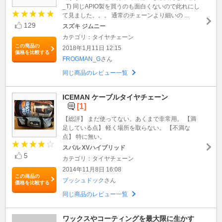
_T) 同じAPIO製を買うのも面白くないので此れにし
て見ました。。。 通常のチェーンより細いの ...
129
スズキ ジムニー
カテゴリ：タイヤチェーン
この商品の
2018年1月11日 12:15
価格を比較する
FROGMAN_G
さん
同じ商品のレビュー一覧
ICEMAN ケーブルタイヤチェーン
[1]
【総評】 まだ使ってない。あくまで非常用。 【満
足している点】 軽く場所を取らない。 【不満な
点】 特に無い。
スバル XVハイブリッド
5
カテゴリ：タイヤチェーン
2014年11月8日 16:08
この商品の
ブッシュドック
さん
価格を比較する
同じ商品のレビュー一覧
ワックスやコーティングを最大限に生かす