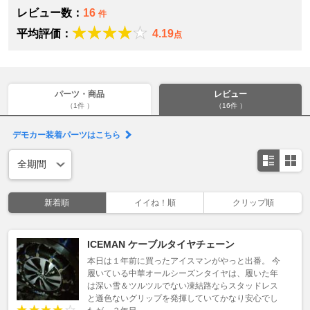
レビュー数：
16
件
平均評価：
4.19
点
パーツ・商品
レビュー
（1件 ）
（16件 ）
デモカー装着パーツはこちら
新着順
イイね！順
クリップ順
ICEMAN ケーブルタイヤチェーン
本日は１年前に買ったアイスマンがやっと出番。 今
履いている中華オールシーズンタイヤは、履いた年
は深い雪＆ツルツルでない凍結路ならスタッドレス
と遜色ないグリップを発揮していてかなり安心でし