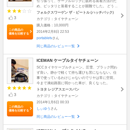
引っ張って、ケーブルロックに嵌める装着方法のた
め、ピッタリと装着することが困難でした。 どう ...
フォルクスワーゲン ザ・ビートル (ハッチバック)
3
カテゴリ：タイヤチェーン
購入価格：10,000円
この商品の
2014年2月8日 22:53
価格を比較する
portabletv
さん
同じ商品のレビュー一覧
ICEMAN ケーブルタイヤチェーン
SCCタイヤケーブルチェーン。圧雪、ブラック問わ
ず良い。静かで軽くて持ち運びも苦にならない。仕
事で使っているわけじゃないのでリヤは常に空荷。
今まで凍結路面に弱かった車が、良くなった。
トヨタ レジアスエースバン
3
カテゴリ：タイヤチェーン
2014年1月6日 00:33
この商品の
しぃゆう
さん
価格を比較する
同じ商品のレビュー一覧