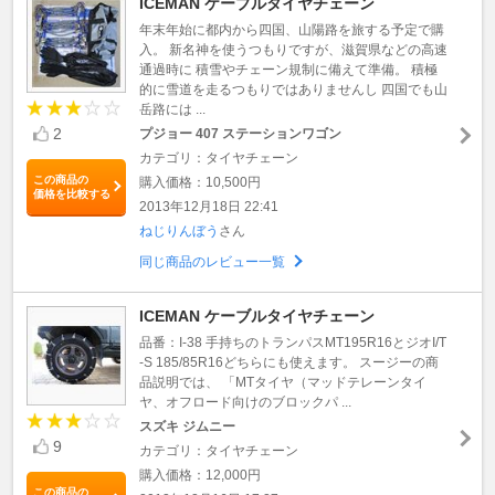
ICEMAN ケーブルタイヤチェーン
年末年始に都内から四国、山陽路を旅する予定で購
入。 新名神を使うつもりですが、滋賀県などの高速
通過時に 積雪やチェーン規制に備えて準備。 積極
的に雪道を走るつもりではありませんし 四国でも山
岳路には ...
2
プジョー 407 ステーションワゴン
カテゴリ：タイヤチェーン
この商品の
購入価格：10,500円
価格を比較する
2013年12月18日 22:41
ねじりんぼう
さん
同じ商品のレビュー一覧
ICEMAN ケーブルタイヤチェーン
品番：I-38 手持ちのトランパスMT195R16とジオI/T
-S 185/85R16どちらにも使えます。 スージーの商
品説明では、 「MTタイヤ（マッドテレーンタイ
ヤ、オフロード向けのブロックパ ...
スズキ ジムニー
9
カテゴリ：タイヤチェーン
購入価格：12,000円
この商品の