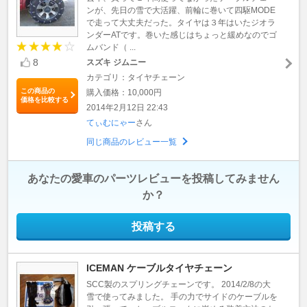
ンが、先日の雪で大活躍、前輪に巻いて四駆MODE
で走って大丈夫だった。タイヤは３年はいたジオラ
ンダーATです。巻いた感じはちょっと緩めなのでゴ
ムバンド（ ...
8
スズキ ジムニー
カテゴリ：タイヤチェーン
この商品の
購入価格：10,000円
価格を比較する
2014年2月12日 22:43
てぃむにゃー
さん
同じ商品のレビュー一覧
あなたの愛車のパーツレビューを投稿してみません
か？
投稿する
ICEMAN ケーブルタイヤチェーン
SCC製のスプリングチェーンです。 2014/2/8の大
雪で使ってみました。 手の力でサイドのケーブルを