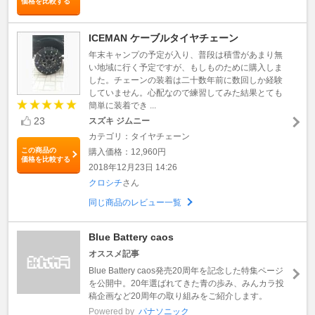
価格を比較する
ICEMAN ケーブルタイヤチェーン
年末キャンプの予定が入り、普段は積雪があまり無
い地域に行く予定ですが、もしものために購入しま
した。チェーンの装着は二十数年前に数回しか経験
していません。心配なので練習してみた結果とても
簡単に装着でき ...
23
スズキ ジムニー
カテゴリ：タイヤチェーン
この商品の
購入価格：12,960円
価格を比較する
2018年12月23日 14:26
クロシチ
さん
同じ商品のレビュー一覧
Blue Battery caos
オススメ記事
Blue Battery caos発売20周年を記念した特集ページ
を公開中。20年選ばれてきた青の歩み、みんカラ投
稿企画など20周年の取り組みをご紹介します。
Powered by
パナソニック