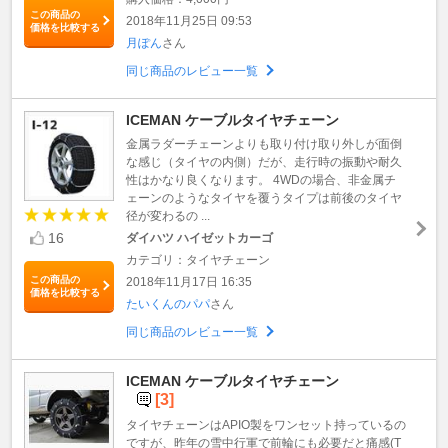
この商品の
2018年11月25日 09:53
価格を比較する
月ぽん
さん
同じ商品のレビュー一覧
ICEMAN ケーブルタイヤチェーン
金属ラダーチェーンよりも取り付け取り外しが面倒
な感じ（タイヤの内側）だが、走行時の振動や耐久
性はかなり良くなります。 4WDの場合、非金属チ
ェーンのようなタイヤを覆うタイプは前後のタイヤ
径が変わるの ...
16
ダイハツ ハイゼットカーゴ
カテゴリ：タイヤチェーン
この商品の
2018年11月17日 16:35
価格を比較する
たいくんのパパ
さん
同じ商品のレビュー一覧
ICEMAN ケーブルタイヤチェーン
[3]
タイヤチェーンはAPIO製をワンセット持っているの
ですが、昨年の雪中行軍で前輪にも必要だと痛感(T