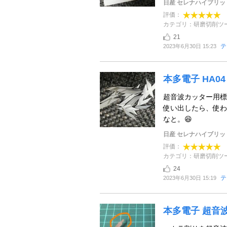
日産 セレナハイブリッ
評価：
カテゴリ：研磨切削ツ
21
テ
2023年6月30日 15:23
本多電子 HA04
超音波カッター用標
使い出したら、使わ
なと。😆
日産 セレナハイブリッ
評価：
カテゴリ：研磨切削ツ
24
テ
2023年6月30日 15:19
本多電子 超音