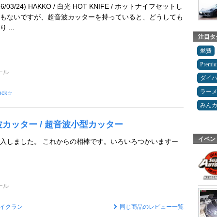
03/24) HAKKO / 白光 HOT KNIFE / ホットナイフセットし
もないですが、超音波カッターを持っていると、どうしても
...
注目タ
燃費
Premi
ール
ダイ
ラー
ock☆
みん
波カッター / 超音波小型カッター
イベン
入しました。 これからの相棒です。いろいろつかいますー
ール
イクラン
同じ商品のレビュー一覧