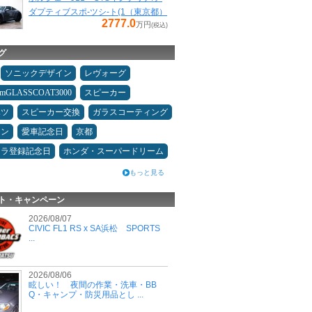
ダプティブスポ-ツシ-ト(1（東京都）
2777.0
万円
(税込)
グ
ソニックデザイン
レヴォーグ
umGLASSCOAT3000
スピーカー
ハツ
スピーカー交換
ガラスコーティング
メン
愛車記念日
京都
カラ登録記念日
ホンダ・スーパードリーム
もっと見る
ト・キャンペーン
2026/08/07
CIVIC FL1 RS x SA浜松 SPORTS
...
2026/08/06
眩しい！ 夜間の作業・洗車・BB
Q・キャンプ・防災用品とし ...