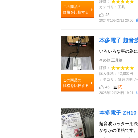
評価：
この商品の
カテゴリ：工具
価格を比較する
45
2024年10月27日 20:00
本多電子 超音
いろいろな事の為に
その他 工具箱
評価：
購入価格：42,800円
カテゴリ：研磨切削ツ
この商品の
価格を比較する
[3]
45
k
2023年12月24日 19:21
本多電子 ZH10
超音波カッター用長
かなかの価格です。