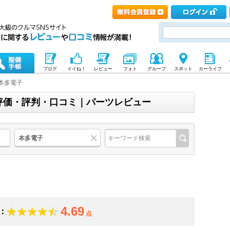
ブログ
イイね！
レビュー
フォト
グループ
スポット
カーライフ
本多電子
の評価・評判・口コミ｜パーツレビュー
本多電子
4.69
：
点