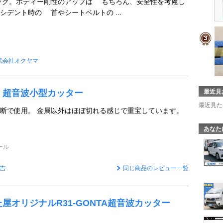
ック。ボディー剛性のアップは もちろん、安全性を考慮し
シデント時の 首やシートベルトの ...
式会社オクヤマ
 超音波小型カッター
最近見
最近見た
断で使用。 金属以外はほぼ切れる感じで重宝しています。
あなた
ール
吉
同じ商品のレビュー一覧
屋オリジナルR31-GONTA超音波カッター