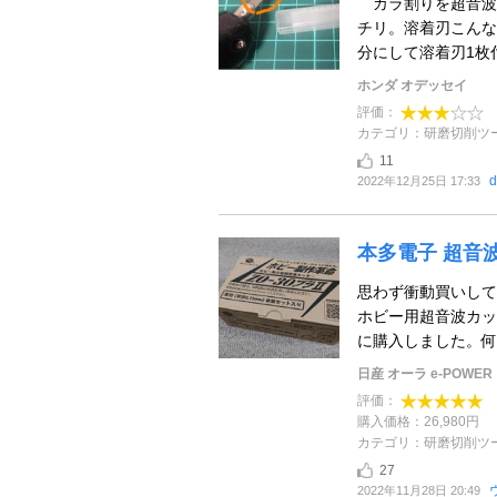
カラ割りを超音波
チリ。溶着刃こんな
分にして溶着刃1枚付
ホンダ オデッセイ
評価：
カテゴリ：研磨切削ツ
11
d
2022年12月25日 17:33
本多電子 超音波カ
思わず衝動買いして
ホビー用超音波カッター
に購入しました。何を
日産 オーラ e-POWER
評価：
購入価格：26,980円
カテゴリ：研磨切削ツ
27
2022年11月28日 20:49