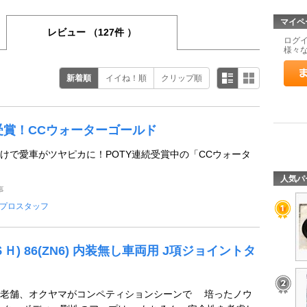
マイペ
レビュー
（127件 ）
ログ
様々
新着順
イイね！順
クリップ順
続受賞！CCウォーターゴールド
けで愛車がツヤピカに！POTY連続受賞中の「CCウォータ
人気パ
事
プロスタッフ
Ｈ) 86(ZN6) 内装無し車両用 J項ジョイントタ
の老舗、オクヤマがコンペティションシーンで 培ったノウ