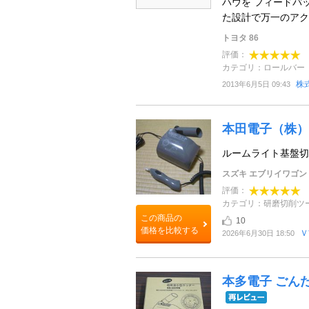
ハウを フィードバ
た設計で万一のアク
トヨタ 86
評価：
カテゴリ：ロールバー
株
2013年6月5日 09:43
本田電子（株）
ルームライト基盤切
スズキ エブリイワゴン
評価：
カテゴリ：研磨切削ツ
この商品の
10
価格を比較する
Ｖ
2026年6月30日 18:50
本多電子 ごんた