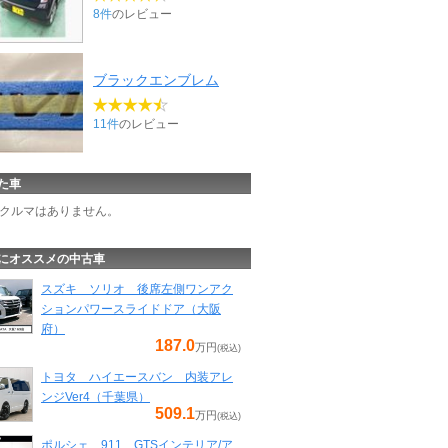
8件
のレビュー
ブラックエンブレム
11件
のレビュー
た車
クルマはありません。
にオススメの中古車
スズキ ソリオ 後席左側ワンアク
ションパワースライドドア（大阪
府）
187.0
万円
(税込)
トヨタ ハイエースバン 内装アレ
ンジVer4（千葉県）
509.1
万円
(税込)
ポルシェ 911 GTSインテリア/ア