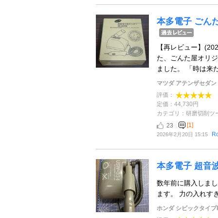
本多電子 ごんた
【再レビュー】(20
た、ごんた屋オリジ
ました。 「時は来
マツダ アテンザセダン
評価：
定価：44,730円
カテゴリ：研磨切削ツ
[1]
23
R
2026年2月20日 15:15
本多電子 超音
数年前に購入しまし
ます。 力の入れすぎ
ホンダ シビックタイプ