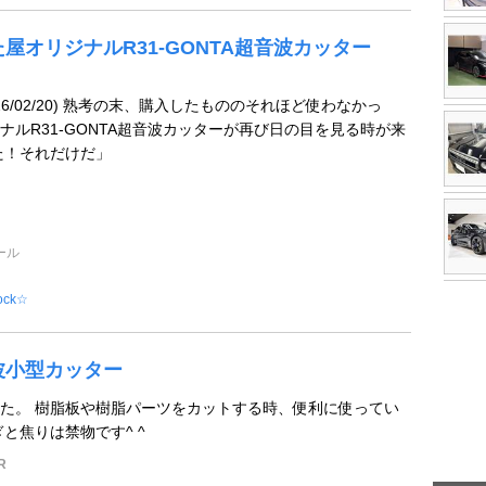
屋オリジナルR31-GONTA超音波カッター
26/02/20) 熟考の末、購入したもののそれほど使わなかっ
ナルR31-GONTA超音波カッターが再び日の目を見る時が来
た！それだけだ」
ール
ock☆
波小型カッター
た。 樹脂板や樹脂パーツをカットする時、便利に使ってい
と焦りは禁物です^ ^
R