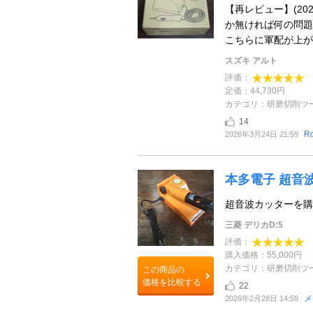
【再レビュー】(2026/
か無ければ何の問題
こちらに軍配が上がり 
スズキ アルト
評価：
定価：44,730円
カテゴリ：研磨切削ツ
14
R
2026年3月24日 21:59
本多電子 超音
超音波カッターを購
三菱 デリカD:5
評価：
購入価格：55,000円
カテゴリ：研磨切削ツ
この商品の
価格を比較する
22
メ
2026年2月28日 14:59