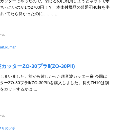
カッターでやったので、閉じるのに利用しようとネットでポ
ちっこいのが1つ2700円！？ 本体付属品の普通刃40枚を半
いてたら良かったのに、、、。 ...
ール
aifukuman
ッターZO-30プラⅡ(ZO-30PII)
しまいました。前から欲しかった超音波カッター😁 今回は
ZO-30プラⅡ(ZO-30PII)を購入しました。長刃ZH10は別
カットするかは ...
ール
ウサのツボ