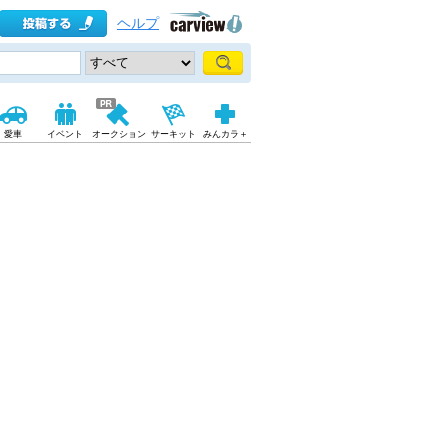
ヘルプ
愛車
イベント
オークション
サーキット
みんカラ＋