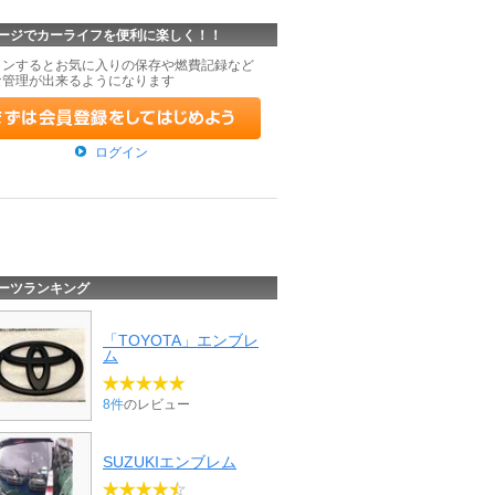
ージでカーライフを便利に楽しく！！
インするとお気に入りの保存や燃費記録など
な管理が出来るようになります
ログイン
ーツランキング
「TOYOTA」エンブレ
ム
8件
のレビュー
SUZUKIエンブレム