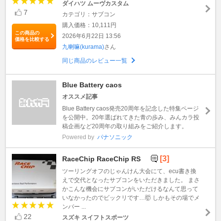
ダイハツ ムーヴカスタム
7
カテゴリ：サブコン
購入価格：10,111円
この商品の
2026年6月22日 13:56
価格を比較する
九喇嘛(kurama)
さん
同じ商品のレビュー一覧
Blue Battery caos
オススメ記事
Blue Battery caos発売20周年を記念した特集ページ
を公開中。20年選ばれてきた青の歩み、みんカラ投
稿企画など20周年の取り組みをご紹介します。
Powered by
パナソニック
[3]
RaceChip RaceChip RS
ツーリングオフのじゃんけん大会にて、ecu書き換
えで交代となったサブコンをいただきました。 まさ
かこんな機会にサブコンがいただけるなんて思って
いなかったのでビックリです…🤯 しかもその場でメ
ンバー ...
22
スズキ スイフトスポーツ