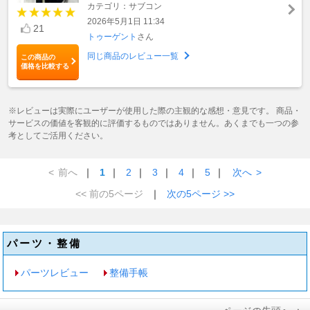
カテゴリ：サブコン
2026年5月1日 11:34
21
トゥーゲント
さん
同じ商品のレビュー一覧
この商品の
価格を比較する
※レビューは実際にユーザーが使用した際の主観的な感想・意見です。 商品・
サービスの価値を客観的に評価するものではありません。あくまでも一つの参
考としてご活用ください。
<
前へ
｜
1
｜
2
｜
3
｜
4
｜
5
｜
次へ
>
<< 前の5ページ
｜
次の5ページ >>
パーツ・整備
パーツレビュー
整備手帳