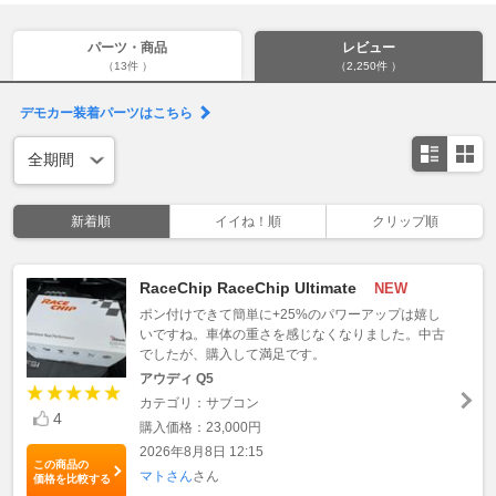
パーツ・商品
レビュー
（13件 ）
（2,250件 ）
デモカー装着パーツはこちら
新着順
イイね！順
クリップ順
RaceChip RaceChip Ultimate
NEW
ポン付けできて簡単に+25%のパワーアップは嬉し
いですね。車体の重さを感じなくなりました。中古
でしたが、購入して満足です。
アウディ Q5
カテゴリ：サブコン
4
購入価格：23,000円
2026年8月8日 12:15
この商品の
マトさん
さん
価格を比較する