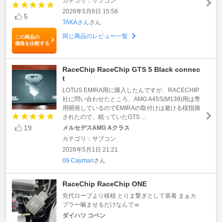
カテゴリ：サブコン
2026年5月6日 15:58
5
TAKAさん
さん
同じ商品のレビュー一覧
この商品の
価格を比較する
RaceChip RaceChip GTS 5 Black connec
t
LOTUS EMIRA用に購入したんですが、RACECHIP
社に問い合わせたところ、AMG A45S(M139)用は専
用開発しているのでEMIRAの取付けは避ける様指摘
されたので、眠っていたGTS ...
19
メルセデスAMG Aクラス
カテゴリ：サブコン
2026年5月1日 21:21
09 Cayman
さん
RaceChip RaceChip ONE
先代ローブより移植 とりま繋ぎとして装着 まぁカ
プラー噛ませるだけなんでｗ
ダイハツ コペン