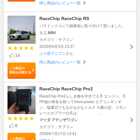
同じ商品のレビュー一覧
RaceChip RaceChip RS
パラドックスにて納車前に取り付けて貰いました。
ミニ MINI
カテゴリ：サブコン
2026年8月5日 23:37
ぷり@プニプニ
さん
14
同じ商品のレビュー一覧
この商品の
価格を比較する
RaceChip RaceChip Pro2
RaceChip Pro2らしき物を中古で入手 エンジン、D
PF他の寿命を削ってmore power エアコンギンギ
ン、猛暑日でもなかなかなトルク ※案の定、コモン
レールカプラーの爪は ...
マツダ アテンザワゴン
8
カテゴリ：サブコン
2026年7月17日 13:41
この商品の