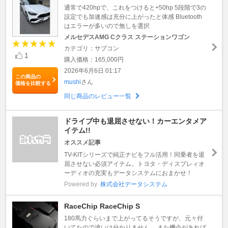
通常で420hpで、これをつけると+50hp 5段階で3の
設定でも加速感は充分に上がったと体感 Bluetooth
はエラーが多いので無しを選択
メルセデスAMG Cクラス ステーションワゴン
カテゴリ：サブコン
1
購入価格：165,000円
2026年6月6日 01:17
この商品の
mushi
さん
価格を比較する
同じ商品のレビュー一覧
ドライブ中も退屈させない！カーエンタメア
イテム!!
オススメ記事
TV-KITシリーズで純正ナビをフル活用！同乗者を退
屈させない必須アイテム。トヨタ・ディスプレィオ
ーディオの充実もデータシステムにおまかせ！
Powered by
株式会社データシステム
RaceChip RaceChip S
180馬力ぐらいまで上がってるそうですが、元々付
いてたので違いは分かりません。 また機会があれば