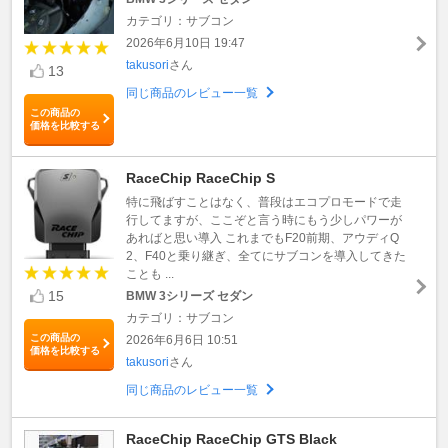
カテゴリ：サブコン
2026年6月10日 19:47
takusori
さん
13
同じ商品のレビュー一覧
この商品の
価格を比較する
RaceChip RaceChip S
特に飛ばすことはなく、普段はエコプロモードで走
行してますが、ここぞと言う時にもう少しパワーが
あればと思い導入 これまでもF20前期、アウディQ
2、F40と乗り継ぎ、全てにサブコンを導入してきた
ことも ...
15
BMW 3シリーズ セダン
カテゴリ：サブコン
この商品の
2026年6月6日 10:51
価格を比較する
takusori
さん
同じ商品のレビュー一覧
RaceChip RaceChip GTS Black