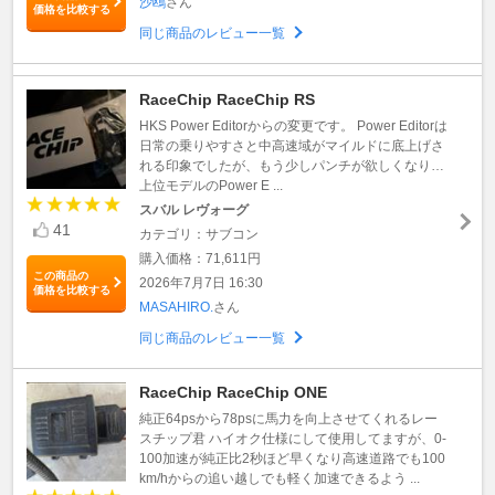
沙鴎
さん
価格を比較する
同じ商品のレビュー一覧
RaceChip RaceChip RS
HKS Power Editorからの変更です。 Power Editorは
日常の乗りやすさと中高速域がマイルドに底上げさ
れる印象でしたが、もう少しパンチが欲しくなり…
上位モデルのPower E ...
スバル レヴォーグ
41
カテゴリ：サブコン
購入価格：71,611円
この商品の
2026年7月7日 16:30
価格を比較する
MASAHIRO.
さん
同じ商品のレビュー一覧
RaceChip RaceChip ONE
純正64psから78psに馬力を向上させてくれるレー
スチップ君 ハイオク仕様にして使用してますが、0-
100加速が純正比2秒ほど早くなり高速道路でも100
km/hからの追い越しでも軽く加速できるよう ...