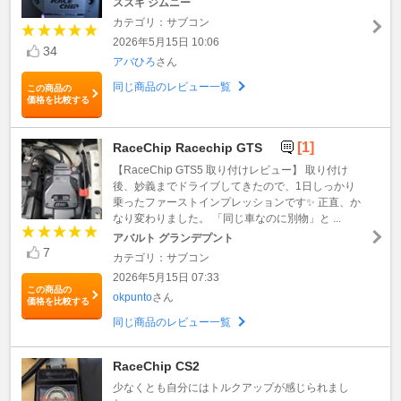
スズキ ジムニー
カテゴリ：サブコン
2026年5月15日 10:06
34
アバひろ
さん
同じ商品のレビュー一覧
この商品の
価格を比較する
[1]
RaceChip Racechip GTS
【RaceChip GTS5 取り付けレビュー】 取り付け
後、妙義までドライブしてきたので、1日しっかり
乗ったファーストインプレッションです✨ 正直、か
なり変わりました。 「同じ車なのに別物」と ...
アバルト グランデプント
7
カテゴリ：サブコン
2026年5月15日 07:33
この商品の
okpunto
さん
価格を比較する
同じ商品のレビュー一覧
RaceChip CS2
少なくとも自分にはトルクアップが感じられまし