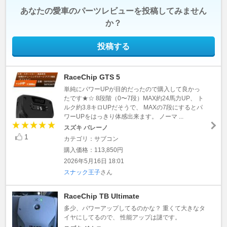
あなたの愛車のパーツレビューを投稿してみません
か？
投稿する
RaceChip GTS 5
単純にパワーUPが目的だったので購入して良かっ
たです★☆ 8段階（0〜7段）MAX約24馬力UP、 ト
ルク約3.8キロUPだそうで、 MAXの7段にするとパ
ワーUPをはっきり体感出来ます。 ノーマ ...
スズキ バレーノ
1
カテゴリ：サブコン
購入価格：113,850円
2026年5月16日 18:01
スナック王子
さん
RaceChip TB Ultimate
多少、パワーアップしてるのかな？ 重くて大きなタ
イヤにしてるので、 性能アップは謎です。