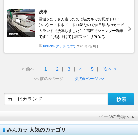
洗車
雪道をたくさん走ったので塩カルでお尻がドロドロ
(＞＜) サイドもドロドロ😭なので岐阜県内のカーピ
カランドで洗車しました^_^ 高圧でシャンプー洗車
整備手帳
です^_^ 拭き上げてお尻スッキリ*\(^o^)/ ...
tatuchi(タッチです)
2026年2月6日
<
前へ
｜
1
｜
2
｜
3
｜
4
｜
5
｜
次へ
>
<< 前の5ページ
｜
次の5ページ >>
ページの先頭へ ▲
みんカラ 人気のカテゴリ