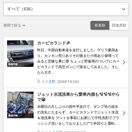
期間で絞る
新着順
関連度順
カーピカランド🎉
昨日、中国自動車道を走行しました。ゲリラ豪雨あ
り。カンカン照りありその後また小雨あり😅帰って
みると悲惨な事に😨 ちょっと野暮用のついでにカー
整備手帳
ピカランドで高圧ガンにて除去してみました。そし
たら大方 ...
メイ太郎
2026年7月19日
ジェット水流洗車から愛車内側も🫧🫧🫧やら
で😁
水曜日の久しぶりの雨中☔️走行で、ダンプ等の泥水
の洗礼にたまらず、カーピカランドでジェット水流
整備手帳
＆泡洗車を マットを事前にお家にて中性洗剤でブラ
ッシング洗いをしておりました(⁠^⁠^⁠) 外回りと運転 ...