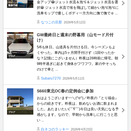
金アップ😂ジェット水流＆泡🫧＆ジェット水流を選
整備手帳
択😁 ジェット水流で埃を飛ばして細かい泡🫧泡🫧に
洗車モップで優しくボディ一方方向に撫で撫で☺️ ...
なつこの旦那
2026年5月12日
GW最終日と週末の野暮用（山モード片付
け）
5/6も休日。山道具を片付ける日。今シーズンもよ
くやった。車内は5ヶ月間手付けず（1回やったか
ブログ
な？記憶にございません）昨夜は26時前に帰宅。朝
9時半過ぎに起きて身体がフワフワ。家の中そっち
のけで車と ...
Subaru7270
2026年5月11日
S660東北OC春の定例会に参加
おはようございます〰︎＼(^o^)／昨夜の『とり福会』
からの続きです。昨夜は、飲めないお酒に飲まれま
した。あたまいたい(￣∇￣)今日は良い天気になる予
ブログ
感がします。なので、早朝から洗車しに行こうと思
い ...
白ネコのラッキー
2026年4月23日