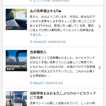
なつこの旦那
2026年5月30日
あの洗車場は今も⁉️🧽
皆さん おはようございます。今日は、休みなので
これから洗車をします😊ちょっと思い出したことが
あります‼️それは、那須に引っ越してくる前、横浜
ブログ
に住んでた時に1番利用していたコイン洗車場があ
りました。 ...
mimori431
2026年5月24日
洗車機突入
花粉がすごくて洗車機かけました。カーピカランド
が少なく手洗い洗車ファンには厳しいご時世てす。
ビカビカレインのおかげか、水滴がブロアで全部飛
整備手帳
ばされて拭き上げラクチンでした。これからの暑く
なる季節助か ...
tetsuya7
2026年5月15日
花粉等埃まみれを久しぶりのカーピカランド
にて洗車
洗車マシーンが新しく改装されていて、しっかり料