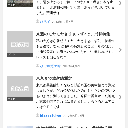
く、陽が上がるまで待って9時チョイ過ぎに家を出
ブログ
ました。北浦和公園へ寄り道、木々が色づいていま
した。荒川サイ ...
ひろず
2013年12月8日
来週のモヤモヤさまぁ～ず2は、浦和特集
私の大好きな番組「モヤモヤさまぁ～ず2」 来週の
予告篇で、なんと浦和の特集とのこと。私の地元、
北浦和公園にも寄ったみたいなので、楽しみです。
ブログ
レッズも出るかな？
ひで＠瀬ケ崎
2013年4月21日
東京まで放射線測定
東京都美術館行くならと以前埼玉の美術館まで測定
しましたが、どれ位変化したのかしりたいのでいつ
ものように測ってきました。今回一番高かった地点
ブログ
が東京都内でこれには驚きました。もちろんエアコ
ンはＯＦＦです ...
blueandsilver
2012年5月27日