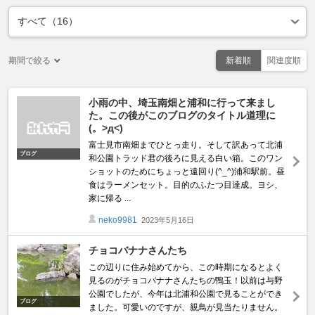
期間で絞る
新着順
関連度順
小雨の中、埼玉南畑と浦和に行って来まし
た。この後がこのブログのタイトル道理に
(。>д<)
富士見市南畑までひとっ走り。そして訳あって北浦
ブログ
和公園トラッド君の後ろに見える白い箱。このワン
ショットのためにちょっと遠回り(^_^)浦和駅前。昼
食はラーメンセット。目的のふたつ目達成。ヨシ、
家に帰る ...
neko9981
2023年5月16日
チョコバナナさんたち
この辺りに住み始めてから、この時期になるとよく
見るのがチョコバナナさんたちの鴨玉！以前は与野
公園でしたが、今年は北浦和公園で見ることができ
ブログ
ました。可愛いのですが、親鳥が見当たりません。