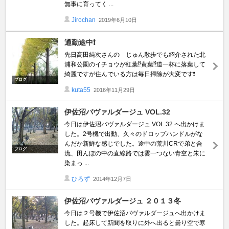
無事に育ってく ...
Jirochan
2019年6月10日
通勤途中❗
先日高田純次さんの じゅん散歩でも紹介された北
浦和公園のイチョウが紅葉⁉黄葉⁉道一杯に落葉して
綺麗ですが住んでいる方は毎日掃除が大変です❗
ブログ
kuta55
2016年11月29日
伊佐沼バヴァルダージュ VOL.32
今日は伊佐沼バヴァルダージュ VOL.32 へ出かけま
した。2号機で出動、久々のドロップハンドルがな
んだか新鮮な感じでした。途中の荒川CRで弟と合
ブログ
流、田んぼの中の直線路では雲一つない青空と朱に
染まっ ...
ひろず
2014年12月7日
伊佐沼バヴァルダージュ ２０１３冬
今日は２号機で伊佐沼バヴァルダージュへ出かけま
した。起床して新聞を取りに外へ出ると曇り空で寒