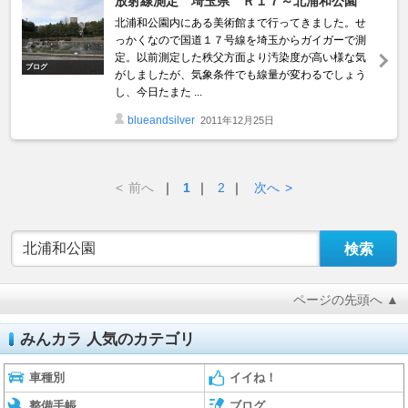
放射線測定 埼玉県 Ｒ１７～北浦和公園
北浦和公園内にある美術館まで行ってきました。せ
っかくなので国道１７号線を埼玉からガイガーで測
定。以前測定した秩父方面より汚染度が高い様な気
ブログ
がしましたが、気象条件でも線量が変わるでしょう
し、今日たまた ...
blueandsilver
2011年12月25日
<
前へ
｜
1
｜
2
｜
次へ
>
ページの先頭へ ▲
みんカラ 人気のカテゴリ
車種別
イイね！
整備手帳
ブログ