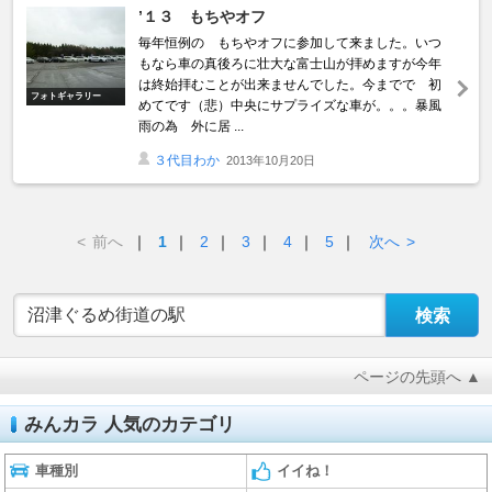
’１３ もちやオフ
毎年恒例の もちやオフに参加して来ました。いつ
もなら車の真後ろに壮大な富士山が拝めますが今年
は終始拝むことが出来ませんでした。今までで 初
フォトギャラリー
めてです（悲）中央にサプライズな車が。。。暴風
雨の為 外に居 ...
３代目わか
2013年10月20日
<
前へ
｜
1
｜
2
｜
3
｜
4
｜
5
｜
次へ
>
ページの先頭へ ▲
みんカラ 人気のカテゴリ
車種別
イイね！