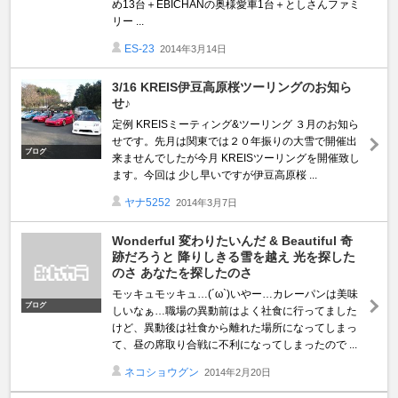
め13台＋EBICHANの奥様愛車1台＋としさんファミ
リー ...
ES-23
2014年3月14日
3/16 KREIS伊豆高原桜ツーリングのお知ら
せ♪
定例 KREISミーティング&ツーリング ３月のお知ら
せです。先月は関東では２０年振りの大雪で開催出
ブログ
来ませんでしたが今月 KREISツーリングを開催致し
ます。今回は 少し早いですが伊豆高原桜 ...
ヤナ5252
2014年3月7日
Wonderful 変わりたいんだ & Beautiful 奇
跡だろうと 降りしきる雪を越え 光を探した
のさ あなたを探したのさ
モッキュモッキュ…(´ω`)いやー…カレーパンは美味
ブログ
しいなぁ…職場の異動前はよく社食に行ってました
けど、異動後は社食から離れた場所になってしまっ
て、昼の席取り合戦に不利になってしまったので ...
ネコショウグン
2014年2月20日