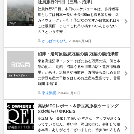
社員旅行2日目（三島～沼津）
社員旅行2日目。本日のスケジュールは、歩行者専
用としては日本一長い全長400mを誇る吊り橋「ス
カイウォーク」へ行く予定なのですが目覚めればそ
ブログ
こは暴風雨…まじ？これ吊り橋ヤバいんじゃない
の？という不安 ...
かっぱのちびた
2016年6月14日
沼津・湯河原温泉万葉の湯 万葉の湯沼津館
東名高速沼津インターそばにある万葉の湯。何と本
館の他に、別館「沼津ぐるめ街道の駅・竜宮海鮮市
場」があり、浜焼きや海鮮丼、寿司等も楽しめる他
おすすめスポット
に伊豆名産の干物をはじめお土産も豊富です。営業
時間 本館10 ...
來未溺愛
2014年6月15日
高坂MTGレポート＆伊豆高原桜ツーリング
のお知らせ＠KREIS
高坂MTG 参加して頂いた皆さん アップが遅くな
ってすいません。寒い中 沢山の方に、参加して頂
ブログ
き本当にありがとうございました。初参加の方も含