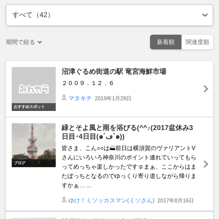
期間で絞る
新着順
関連度順
沼津ぐるめ街道の駅 竜宮海鮮市場
２００９．１２．６
マタキチ
2019年1月29日
おすすめスポット
緑とそよ風と雨を浴びる(^^♪(2017盆休み3
日目･4日目(๑´ڡ`๑))
皆さま、こん○○は🗻前日は横須賀のヴァリアントV
さんにいろいろ神奈川のポイント連れていってもら
ブログ
ってめっちゃ楽しかったです☺️まぁ、ここからはま
たぼっちとなるのでゆっくり寄り道しながら帰りま
すかぁ… ...
ゆけ！ミソッカスマン(ミソさん)
2017年8月16日