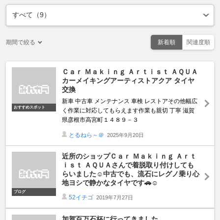
期間で絞る
新着順
関連度順
Ｃａｒ Ｍａｋｉｎｇ Ａｒｔｉｓｔ ＡＱＵＡ
カーメイキングアーティストアクア タイヤ
交換
新車 中古車 メンテナンス 車検 レストアその他幅広
おすすめスポット
く作業に対応してもらえます作業も親切 丁寧 滋賀
県彦根市高宮町１４８９－３
とるねら～＠
2025年9月20日
近所のショップＣａｒ Ｍａｋｉｎｇ Ａｒｔ
ｉｓｔ ＡＱＵＡさんで着脱取り付けしても
らいました☺中古でも、流石にレグノ乗り心
地ヨシで静かなタイヤです🚗☺️
ブログ
52イチゴ
2019年7月27日
加賀百万石杯に行ってきました