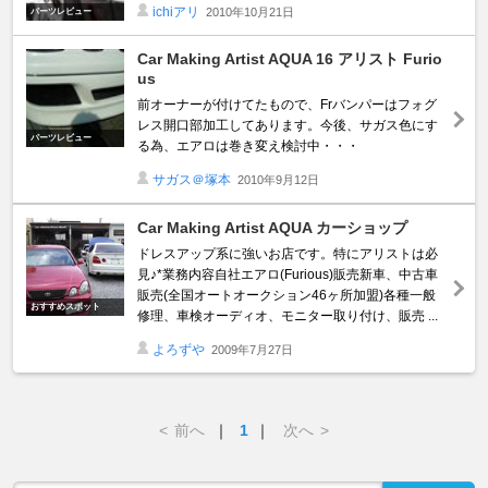
ichiアリ
2010年10月21日
パーツレビュー
Car Making Artist AQUA 16 アリスト Furio
us
前オーナーが付けてたもので、Frバンパーはフォグ
レス開口部加工してあります。今後、サガス色にす
パーツレビュー
る為、エアロは巻き変え検討中・・・
サガス＠塚本
2010年9月12日
Car Making Artist AQUA カーショップ
ドレスアップ系に強いお店です。特にアリストは必
見♪*業務内容自社エアロ(Furious)販売新車、中古車
販売(全国オートオークション46ヶ所加盟)各種一般
おすすめスポット
修理、車検オーディオ、モニター取り付け、販売 ...
よろずや
2009年7月27日
<
前へ
｜
1
｜
次へ
>