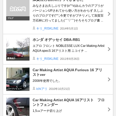
みなさまお久しぶりです(o^^o)みんカラのアプリが
バージョンUPされてから使い方がわからず 久しぶ
りのブログです(^^;;今更ですがプチリメして加賀百
ブログ
万石杯に行ってました(￣▽￣)そろそろブログ書 ...
キリ_RISKLINE
2014年5月1日
ホンダ オデッセイ DBA-RB1
エアロ フロント NOBLESSE LUX Car Making Artist
AQUA specS 16アリスト用 ニコイチ ...
キリ_RISKLINE
愛車紹介
2011年8月26日
Car Making Artist AQUA Furious 16 アリ
ストver
2008年使用でした。
ichiアリ
2010年10月21日
パーツレビュー
Car Making Artist AQUA 16アリスト フロ
ントフェンダー
1,5㎝アーチ切り上げ