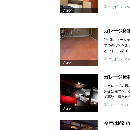
つぼ氏
202
ブログ
ガレージ床
2年前にトータ
ずつ剥げてきま
どです。つめでい
つぼ氏
202
ブログ
ガレージ床材（
ガレージの床材と
紹介に先立ち、
て事故に遭われた日
F355J
202
ブログ
今年はM2で