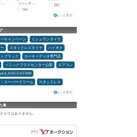
..
（ハッチ ...
283
744
もっと見る
グ
ターキャンペーン
ミシュランタイヤ
ニー
スタッドレスタイヤ
ハイオク
ムトブラック
カーオーディオ専門店
ソニックプラスセンター山梨
エアコン
umGLASSCOAT3000
ダ・スーパードリーム
スタッドレス
もっと見る
た車
クルマはありません。
[PR]