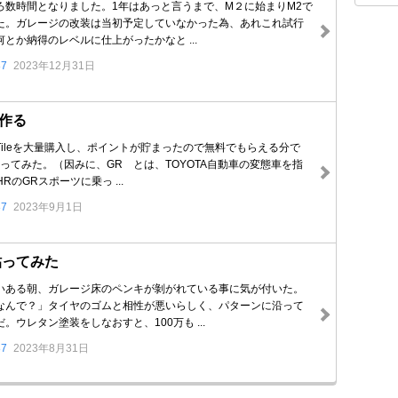
ろ数時間となりました。1年はあっと言うまで、M２に始まりM2で
た。ガレージの改装は当初予定していなかった為、あれこれ試行
とか納得のレベルに仕上がったかなと ...
87
2023年12月31日
作る
CTileを大量購入し、ポイントが貯まったので無料でもらえる分で
ってみた。（因みに、GR とは、TOYOTA自動車の変態車を指
RのGRスポーツに乗っ ...
87
2023年9月1日
を貼ってみた
いある朝、ガレージ床のペンキが剝がれている事に気が付いた。
なんで？」タイヤのゴムと相性が悪いらしく、パターンに沿って
。ウレタン塗装をしなおすと、100万も ...
87
2023年8月31日