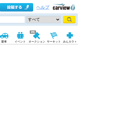
ヘルプ
愛車
イベント
オークション
サーキット
みんカラ＋