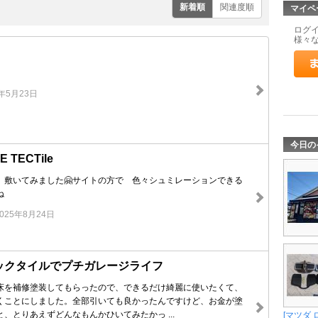
新着順
関連度順
マイペ
ログ
様々
6年5月23日
今日の
E TECTile
 敷いてみました🤗サイトの方で 色々シュミレーションできる
ね
2025年8月24日
e テックタイルでプチガレージライフ
床を補修塗装してもらったので、できるだけ綺麗に使いたくて、
くことにしました。全部引いても良かったんですけど、お金が塗
、とりあえずどんなもんかひいてみたかっ ...
[マツダ