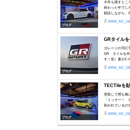
今年も残すとこ
終わった年でし
錯誤しながら、何
BMW_M2_G
ブログ
GRタイルを
ガレージのTE
GR タイルを作
す！笑）妻がC-H
BMW_M2_G
ブログ
TECTile
塗装して間も無
「うっそー！ 
剥がれているのだ
BMW_M2_G
ブログ