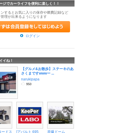
ージでカーライフを便利に楽しく！！
インするとお気に入りの保存や燃費記録など
な管理が出来るようになります
ログイン
イイね！
【グルメ&お散歩】ステーキのあ
さくまですwwwー ...
narukipapa
950
 ロードス
[アバルト 695
原爆ドーム