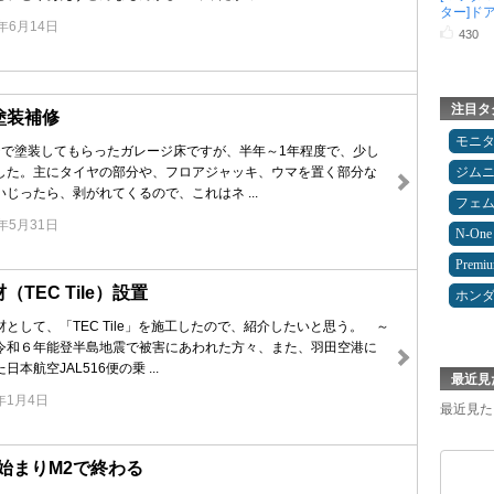
ター]ドア .
5年6月14日
430
注目タ
塗装補修
モニ
テで塗装してもらったガレージ床ですが、半年～1年程度で、少し
ジム
した。主にタイヤの部分や、フロアジャッキ、ウマを置く部分な
じったら、剥がれてくるので、これはネ ...
フェ
5年5月31日
N-One
Premi
TEC Tile）設置
ホン
して、「TEC Tile」を施工したので、紹介したいと思う。 ～
令和６年能登半島地震で被害にあわれた方々、また、羽田空港に
本航空JAL516便の乗 ...
最近見
4年1月4日
最近見た
始まりM2で終わる