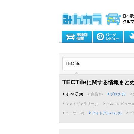
TECTile
に関する情報まと
すべて
商品
ブログ
(8)
(0)
(6)
フォトギャラリー
クルマレビュー
(0)
(
ユーザー
フォトアルバム
ブ
(0)
(1)