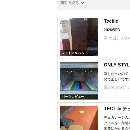
期間で絞る
Tectile
2026/5/23
つぼ氏
202
フォトアルバム
ONLY STYL
寂しかったので
ので楽しいです
バタオンジ
パーツレビュー
TECTil
先日ガレージの
タイルを一部引
装並にかかるのと