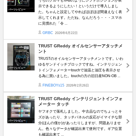
うちのクルマもVABのようにシフトポジションが表
示できるようにしたい！というだけで導入しまし
パーツレビュー
た。ちゃんと設定してやればほぼほぼ間違えなく表
示してくれます。ただね、なんだろう・・・スマホ
に見慣れた「令 ...
GRBC
2026年6月22日
TRUST GReddy オイルセンサーアタッチメ
ント
TRUSTのオイルセンサーアタッチメントです。いわ
ゆるサンドイッチブロックですね。インテリジェン
パーツレビュー
トインフォメーターtouchで油温と油圧を表示させ
る為に買いました。touchの方の旧日産NON-OB ...
FINEBOYs15
2026年2月26日
TRUST GReddy インテリジェントインフォ
メーター タッチ
ヤフオクで落札しました。中古品なのでちょっとキ
ズがあったり、タッチパネルの反応がイマイチな部
パーツレビュー
分(ほんの僅か)があったりしますが、問題ありませ
ん。色々なデータが確認出来て便利です。ギア位置
も確認出来て ...