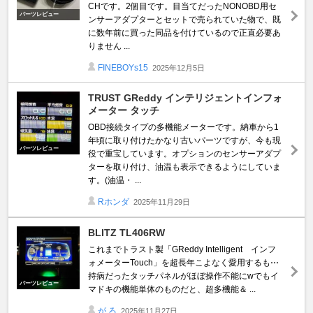
CHです。2個目です。目当てだったNONOBD用セ
パーツレビュー
ンサーアダプターとセットで売られていた物で、既
に数年前に買った同品を付けているので正直必要あ
りません ...
FINEBOYs15
2025年12月5日
TRUST GReddy インテリジェントインフォ
メーター タッチ
OBD接続タイプの多機能メーターです。納車から1
年頃に取り付けたかなり古いパーツですが、今も現
パーツレビュー
役で重宝しています。オプションのセンサーアダプ
ターを取り付け、油温も表示できるようにしていま
す。(油温・ ...
Rホンダ
2025年11月29日
BLITZ TL406RW
これまでトラスト製「GReddy Intelligent インフ
ォメーターTouch」を超長年こよなく愛用するも⋯
持病だったタッチパネルがほぼ操作不能にwでもイ
パーツレビュー
マドキの機能単体のものだと、超多機能＆ ...
が ろ
2025年11月27日