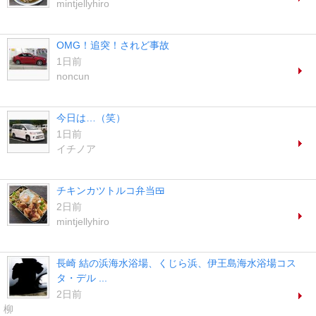
mintjellyhiro
OMG！追突！されど事故
1日前
noncun
今日は…（笑）
1日前
イチノア
チキンカツトルコ弁当🍱
2日前
mintjellyhiro
長崎 結の浜海水浴場、くじら浜、伊王島海水浴場コス
タ・デル ...
2日前
柳