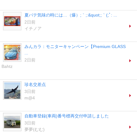
夏バテ気味の時には…（爆）;｀;:&quot;;｀(;ﾟ: ...
2日前
イチノア
みんカラ：モニターキャンペーン【Premium GLASS
...
2日前
Bahtz
珍名交差点
3日前
m@4
自動車登録(車両)番号標再交付申請しました
3日前
夢夢(むむ)