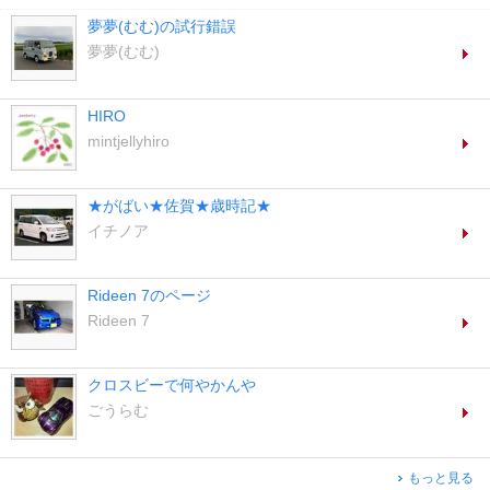
夢夢(むむ)の試行錯誤
夢夢(むむ)
HIRO
mintjellyhiro
★がばい★佐賀★歳時記★
イチノア
Rideen 7のページ
Rideen 7
クロスビーで何やかんや
ごうらむ
もっと見る