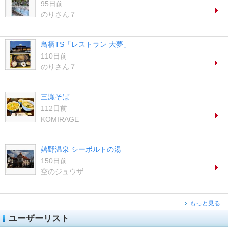
95日前
のりさん７
鳥栖TS「レストラン 大夢」
110日前
のりさん７
三瀬そば
112日前
KOMIRAGE
嬉野温泉 シーボルトの湯
150日前
空のジュウザ
もっと見る
ユーザーリスト