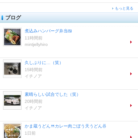
もっと見る
ブログ
煮込みハンバーグ弁当🍱
11時間前
mintjellyhiro
久しぶりに…（笑）
15時間前
イチノア
素晴らしい試合でした（笑）
20時間前
イチノア
かま蔵うどん🍴カレー肉ごぼう天うどん🍜
1日前