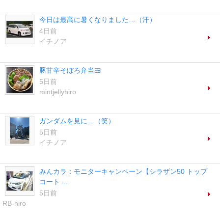
今日は最高に暑くなりました…（汗）
4日前
イチノア
豚甘辛そぼろ弁当🍱
5日前
mintjellyhiro
ガンダムを見に…（笑）
5日前
イチノア
みんカラ：モニターキャンペーン【シラザン50 トップ
コート ...
5日前
RB-hiro