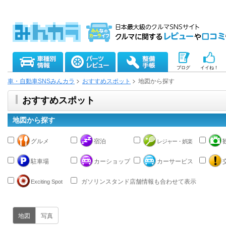
ブログ
イイね！
車・自動車SNSみんカラ
おすすめスポット
地図から探す
おすすめスポット
地図から探す
グルメ
宿泊
レジャー・娯楽
駐車場
カーショップ
カーサービス
ガソリンスタンド店舗情報も合わせて表示
Exciting Spot
地図
写真