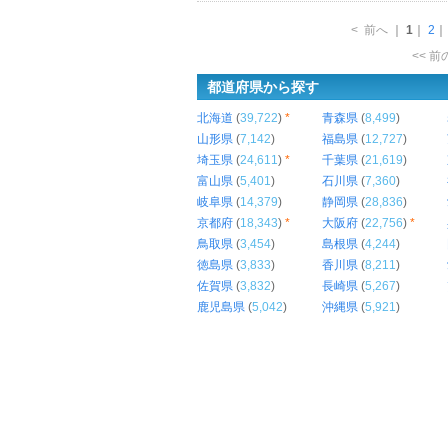
<
前へ
｜
1
｜
2
<< 
都道府県から探す
北海道
(
39,722
)
*
青森県
(
8,499
)
山形県
(
7,142
)
福島県
(
12,727
)
埼玉県
(
24,611
)
*
千葉県
(
21,619
)
富山県
(
5,401
)
石川県
(
7,360
)
岐阜県
(
14,379
)
静岡県
(
28,836
)
京都府
(
18,343
)
*
大阪府
(
22,756
)
*
鳥取県
(
3,454
)
島根県
(
4,244
)
徳島県
(
3,833
)
香川県
(
8,211
)
佐賀県
(
3,832
)
長崎県
(
5,267
)
鹿児島県
(
5,042
)
沖縄県
(
5,921
)