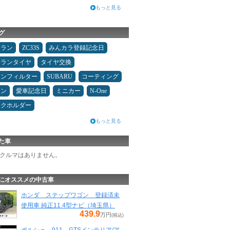
もっと見る
グ
ュラン
ZC33S
みんカラ登録記念日
ュランタイヤ
タイヤ交換
コンフィルター
SUBARU
コーティング
メン
愛車記念日
ミニカー
N-One
ンクホルダー
もっと見る
た車
クルマはありません。
にオススメの中古車
ホンダ ステップワゴン 登録済未
使用車 純正11.4型ナビ（埼玉県）
439.9
万円
(税込)