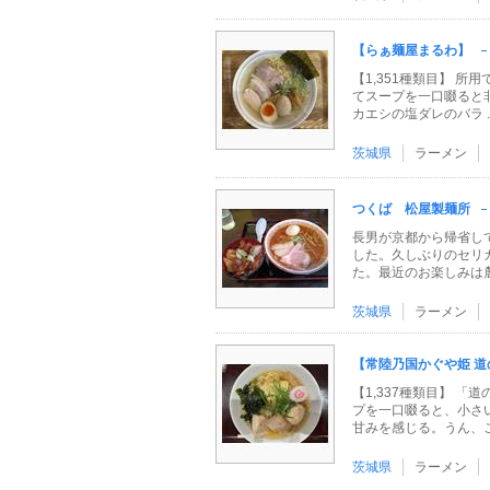
【らぁ麺屋まるわ】
【1,351種類目】 
てスープを一口啜ると
カエシの塩ダレのバラ ..
茨城県
ラーメン
つくば 松屋製麺所
長男が京都から帰省し
した。久しぶりのセリ
た。最近のお楽しみは麓の
茨城県
ラーメン
【常陸乃国かぐや姫 道の
【1,337種類目】 
プを一口啜ると、小さ
甘みを感じる。うん、これ
茨城県
ラーメン