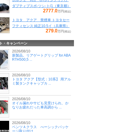
ポルシェ 911 GTSインテリア/ア
ダプティブスポ-ツシ-ト(1（東京都）
2777.0
万円
(税込)
トヨタ アクア 禁煙車 トヨタセー
フティセンス 純正10.5イ（兵庫県）
279.0
万円
(税込)
ト・キャンペーン
2026/08/10
新製品。リアゲートグリップ for ABA
RTH500,5 ...
2026/08/10
トヨタ アクア【型式：10系】 用アル
ミ製タンクキャップカ ...
2026/08/10
オイル漏れやサビも見受けられ、か
なりお疲れだった車高調から ...
2026/08/10
ベンツＡクラス べーシックパッケ
ージ取り付け