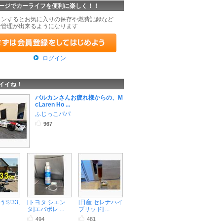
ージでカーライフを便利に楽しく！！
インするとお気に入りの保存や燃費記録など
な管理が出来るようになります
ログイン
イイね！
バルカンさんお疲れ様からの、M
cLaren Ho ...
ふじっこパパ
967
🎊33,
[トヨタ シエン
[日産 セレナハイ
タ]エバポレ ...
ブリッド] ...
494
481