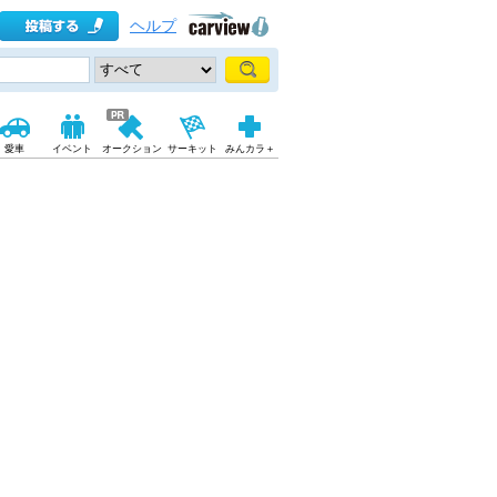
ヘルプ
愛車
イベント
オークション
サーキット
みんカラ＋