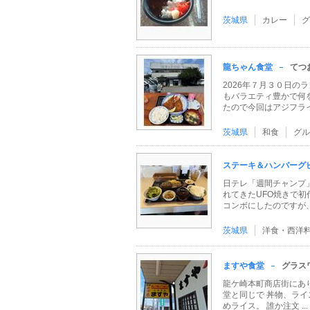
茨城県
カレー
グ
龍ちゃん食堂
てつ
2026年７月３０日の
もバラエティ豊かで何
たので今回はアジフライ定
茨城県
和食
グル
ステーキ＆ハンバーグ
日テレ「週間チャンプ
れてきたUFO焼きで
コンボにしたのですが、ハ
茨城県
洋食・西洋
ますや食堂
グラス
龍ケ崎本町商店街にあ
堂と同じで 丼物、ラ
めライス。 誰か注文 ...