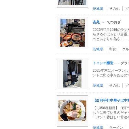
茨城県
その他
グ
吉兆
てつおざ
2026年7月15日のラ
らざるそば＆とり唐重
のとあまりの熱さに ...
茨城県
和食
グル
トコシエ醸造
グラ
2025年末にオープン
ントに出る事があるのでI
茨城県
その他
グ
【白河手打中華そば中
【1,356種類目】 
ちらに来ているのだそ
ーメン！香ばしい醤油の .
茨城県
ラーメン