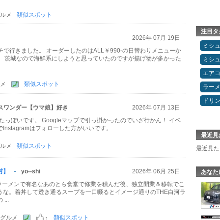
ルメ
類似スポット
注目タ
2026年 07月 19日
ミシ
ンチで行きました。 オーダーしたのはALL￥990-の日替わりメニューか
。 茨城なので海鮮系にしようと思っていたのですが揚げ物が多かった
ミシ
エア
メ
類似スポット
ラー
ドリ
スワンダー【ウマ娘】好き
2026年 07月 13日
したっぽいです。 Googleマップで引っ掛かったのでいざ行かん！ イベ
nstagramはフォローした方がいいです。
最近見
ルメ
類似スポット
最近見た
村】
yo--shi
2026年 06月 25日
あなた
白河ラーメンで有名なあのとら食堂で修業を積んだ後、独立開業＆移転でこ
うな。着丼して透き通るスープを一口啜るとイメージ通りのTHE白河ラ
..
グルメ
類似スポット
1