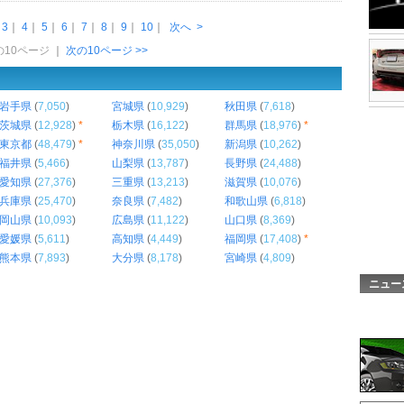
｜
3
｜
4
｜
5
｜
6
｜
7
｜
8
｜
9
｜
10
｜
次へ
>
前の10ページ
｜
次の10ページ >>
岩手県
(
7,050
)
宮城県
(
10,929
)
秋田県
(
7,618
)
茨城県
(
12,928
)
*
栃木県
(
16,122
)
群馬県
(
18,976
)
*
東京都
(
48,479
)
*
神奈川県
(
35,050
)
新潟県
(
10,262
)
福井県
(
5,466
)
山梨県
(
13,787
)
長野県
(
24,488
)
愛知県
(
27,376
)
三重県
(
13,213
)
滋賀県
(
10,076
)
兵庫県
(
25,470
)
奈良県
(
7,482
)
和歌山県
(
6,818
)
岡山県
(
10,093
)
広島県
(
11,122
)
山口県
(
8,369
)
愛媛県
(
5,611
)
高知県
(
4,449
)
福岡県
(
17,408
)
*
熊本県
(
7,893
)
大分県
(
8,178
)
宮崎県
(
4,809
)
ニュー