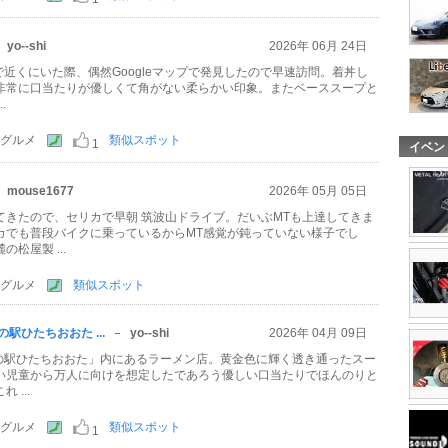
yo--shi
2026年 06月 24日
所用で近くにいた際、偶然Googleマップで発見したので早速訪問。着丼し
非常に口当たりが優しくて角がない柔らかい印象。またベーススープと
.
グルメ
類似スポット
1
イベン
mouse1677
2026年 05月 05日
てきたので、セリカで早朝 筑波山ドライブ。だいぶMTも上達してきま
カでも普段バイクに乗っているからMT感覚が鈍っていない様子でし
松屋製 ...
グルメ
類似スポット
駅ひたちおおた ...
yo--shi
2026年 04月 09日
「道の駅ひたちおおた」内にあるラーメン店。黄金色に輝く透き通ったスー
い児童から万人に向けを想定したであろう優しい口当たりでほんのりと
 ...
グルメ
類似スポット
1