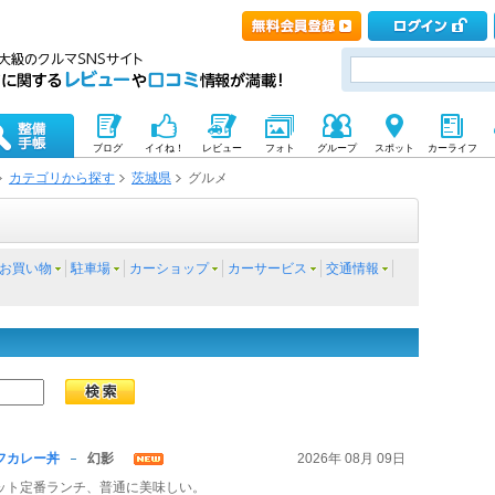
ブログ
イイね！
レビュー
フォト
グループ
スポット
カーライフ
カテゴリから探す
茨城県
グルメ
お買い物
駐車場
カーショップ
カーサービス
交通情報
フカレー丼
幻影
2026年 08月 09日
ット定番ランチ、普通に美味しい。