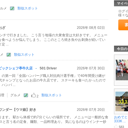
マイペ
ルメ
類似スポット
ログ
様々
おざ
2026年 08月 02日
ランチで行きました。 こう言う地場の大衆食堂は大好きです。 メニュー
を食べようか悩んでしまう。 ここのところ焼き魚やお刺身が続いてい
 ...
今日の
メ
類似スポット
ビックシェフ亭牛久店
501 Driver
2026年 07月 30日
」の第一回「全国ハンバーグ職人対抗肉汁選手権」で40年間受け継が
初代チャンプとなったお店の牛久店です。 ステーキも食べたかったので
ンバ ...
料理
グルメ
類似スポット
2
ワンダー【ウマ娘】好き
2026年 07月 20日
ります。 駅から体感で約7分ぐらいの場所です。 メニューは一般的な食
おめでとう
333K ...
イスと言う名の定食、麺類、一品料理あり。 気になるのはウインナー炒
583