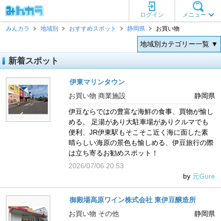
ログイン
メニュー
みんカラ
地域別
おすすめスポット
静岡県
お買い物
地域別カテゴリー一覧 ▼
新着スポット
伊東マリンタウン
お買い物 商業施設
静岡県
伊豆ならではの豊富な海鮮の食事、買物が愉し
める。 足湯があり大駐車場がありクルマでも
便利、JR伊東駅もそこそこ近く海に面した素
晴らしい海原の景色も愉しめる、伊豆旅行の際
は立ち寄るお勧めスポット！
2026/07/06 20:53
by
元Gure
御殿場高原ワイン株式会社 東伊豆醸造所
お買い物 その他
静岡県