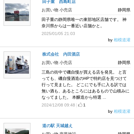
田子重 西島町店
お買い物 小売店
静岡県
田子重の静岡県唯一の東部地区店舗です。 神
奈川県からは一番近い店舗かと。
2025/01/05 21:03
by
相模道灌
株式会社 内田酒店
お買い物 小売店
静岡県
三島の街中で磯自慢が買える店を発見。 と言
っても、磯自慢酒造のHPで特約店を見つけて
行って見ました。 どこにでも手に入る訳では
無い酒も、あるところにはあるもので山積みに
なってました。 本醸造から特選 ...
2024/12/08 09:48
1
by
相模道灌
道の駅 天城越え
お買い物 商業施設
静岡県