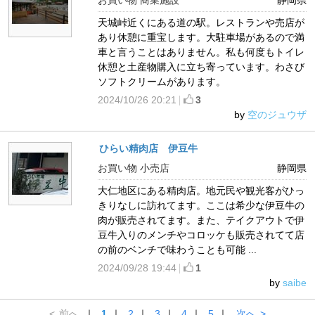
天城峠近くにある道の駅。レストランや売店が
あり休憩に重宝します。大駐車場があるので満
車と言うことはありません。私も何度もトイレ
休憩と土産物購入に立ち寄っています。わさび
ソフトクリームがあります。
2024/10/26 20:21
3
by
空のジュウザ
ひらい精肉店 伊豆牛
お買い物 小売店
静岡県
大仁地区にある精肉店。地元民や観光客がひっ
きりなしに訪れてます。ここは希少な伊豆牛の
肉が販売されてます。また、テイクアウトで伊
豆牛入りのメンチやコロッケも販売されてて店
の前のベンチで味わうことも可能 ...
2024/09/28 19:44
1
by
saibe
<
前へ
｜
1
｜
2
｜
3
｜
4
｜
5
｜
次へ
>