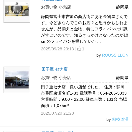
お買い物 小売店
静岡県
静岡県富士市吉原の商店街にある金物屋さんで
す。今どきなんでこのお店？と思うかもしれま
せんが、品揃えと金物、特にフライパンの知識
がすごいのです。知るきっかけとなったのが18
cmのフライパンを探していた ...
2025/09/28 23:13
1
by
ROUSSILLON
田子重 セナ店
お買い物 小売店
静岡県
田子重セナ店 良い店舗でした。 住所：静岡
市葵区東瀬名町1-33 電話番号：054-265-5333
営業時間：9:00～22:00 駐車台数：131台 売場
面積：1,075m²
2025/07/20 21:28
by
相模道灌