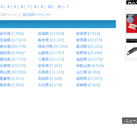
｜
3
｜
4
｜
5
｜
6
｜
7
｜
8
｜
9
｜
10
｜
次へ
>
前の10ページ
｜
次の10ページ >>
岩手県
(
7,050
)
宮城県
(
10,929
)
秋田県
(
7,618
)
茨城県
(
12,927
)
栃木県
(
16,122
)
群馬県
(
18,975
)
東京都
(
48,478
)
神奈川県
(
35,050
)
新潟県
(
10,262
)
福井県
(
5,466
)
*
山梨県
(
13,787
)
長野県
(
24,488
)
愛知県
(
27,375
)
三重県
(
13,212
)
滋賀県
(
10,076
)
*
兵庫県
(
25,470
)
奈良県
(
7,482
)
和歌山県
(
6,818
)
岡山県
(
10,093
)
広島県
(
11,122
)
山口県
(
8,369
)
愛媛県
(
5,611
)
高知県
(
4,449
)
福岡県
(
17,407
)
熊本県
(
7,893
)
大分県
(
8,178
)
宮崎県
(
4,809
)
ニュー