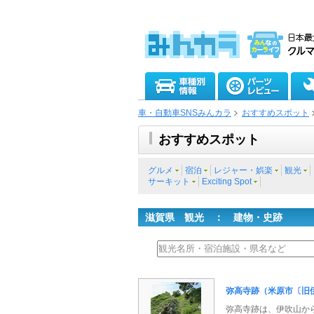
車・自動車SNSみんカラ
おすすめスポット
おすすめスポット
グルメ
宿泊
レジャー・娯楽
観光
サーキット
Exciting Spot
滋賀県 観光 ： 建物・史跡
弥高寺跡（米原市〔旧
弥高寺跡は、伊吹山か