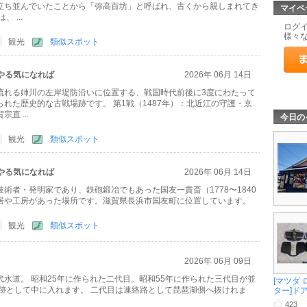
立ち並んでいたことから「弥高百坊」と呼ばれ、古くから親しまれてき
マイペ
 ...
ログ
様々
観光
類似スポット
やる気になれば
2026年 06月 14日
流れる姉川の左岸堤防沿いに位置する、戦国時代前後に3度にわたって
れた歴史的な古戦場跡です。 第1戦（1487年）：北近江の守護・京
直 ...
今日の
観光
類似スポット
やる気になれば
2026年 06月 14日
術者・発明家であり、鉄砲鍛冶でもあった国友一貫斎（1778〜1840
居や工房があった場所です。滋賀県長浜市国友町に位置しています。
観光
類似スポット
2026年 06月 09日
水道。 昭和25年に作られた二代目。昭和55年に作られた三代目が並
[マツダ
史跡として中に入れます。 二代目は連絡路として琵琶湖側へ抜けれま
ター]ドア .
423