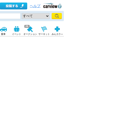
ヘルプ
愛車
イベント
オークション
サーキット
みんカラ＋