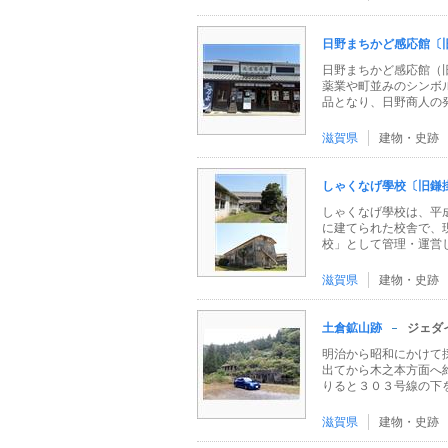
日野まちかど感応館〔旧正
日野まちかど感応館（
薬業や町並みのシンボ
品となり、日野商人の発展
滋賀県
建物・史跡
しゃくなげ學校〔旧鎌
しゃくなげ學校は、平成
に建てられた校舎で、
校」として管理・運営し .
滋賀県
建物・史跡
土倉鉱山跡
ジェダ
明治から昭和にかけて
出てから木之本方面へ
りると３０３号線の下をく
滋賀県
建物・史跡