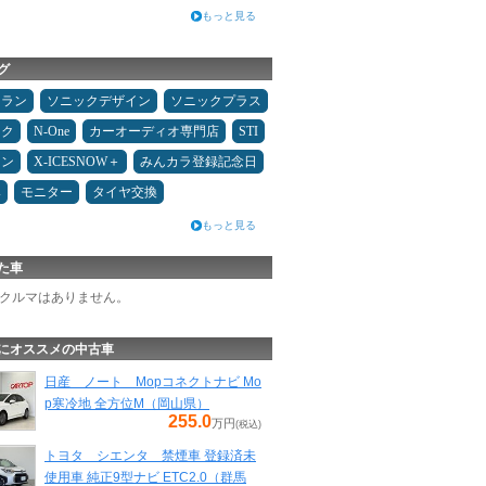
もっと見る
グ
ュラン
ソニックデザイン
ソニックプラス
オク
N-One
カーオーディオ専門店
STI
コン
X-ICESNOW＋
みんカラ登録記念日
み
モニター
タイヤ交換
もっと見る
た車
クルマはありません。
にオススメの中古車
日産 ノート Mopコネクトナビ Mo
p寒冷地 全方位M（岡山県）
255.0
万円
(税込)
トヨタ シエンタ 禁煙車 登録済未
使用車 純正9型ナビ ETC2.0（群馬