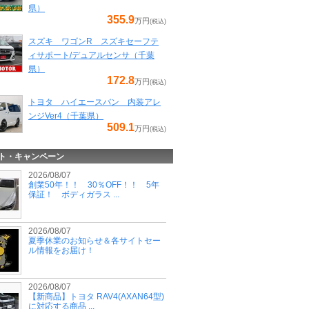
県）
355.9
万円
(税込)
スズキ ワゴンR スズキセーフテ
ィサポート/デュアルセンサ（千葉
県）
172.8
万円
(税込)
トヨタ ハイエースバン 内装アレ
ンジVer4（千葉県）
509.1
万円
(税込)
ト・キャンペーン
2026/08/07
創業50年！！ 30％OFF！！ 5年
保証！ ボディガラス ...
2026/08/07
夏季休業のお知らせ＆各サイトセー
ル情報をお届け！
2026/08/07
【新商品】トヨタ RAV4(AXAN64型)
に対応する商品 ...