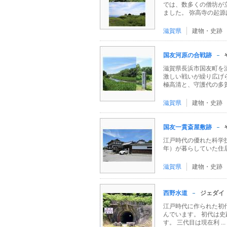
では、数多くの僧坊が
ました。 弥高寺の起源は、
滋賀県
建物・史跡
国友河原の合戦跡
滋賀県長浜市国友町を
激しい戦いが繰り広げら
極高清と、守護代の多賀宗
滋賀県
建物・史跡
国友一貫斎屋敷跡
江戸時代の優れた科学技
年）が暮らしていた住
滋賀県
建物・史跡
西野水道
ジェダイ
江戸時代に作られた初代
んでいます。 初代は
す。 三代目は現在利 ...