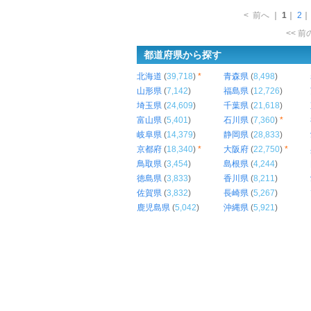
<
前へ
｜
1
｜
2
<< 
都道府県から探す
北海道
(
39,718
)
*
青森県
(
8,498
)
山形県
(
7,142
)
福島県
(
12,726
)
埼玉県
(
24,609
)
千葉県
(
21,618
)
富山県
(
5,401
)
石川県
(
7,360
)
*
岐阜県
(
14,379
)
静岡県
(
28,833
)
京都府
(
18,340
)
*
大阪府
(
22,750
)
*
鳥取県
(
3,454
)
島根県
(
4,244
)
徳島県
(
3,833
)
香川県
(
8,211
)
佐賀県
(
3,832
)
長崎県
(
5,267
)
鹿児島県
(
5,042
)
沖縄県
(
5,921
)