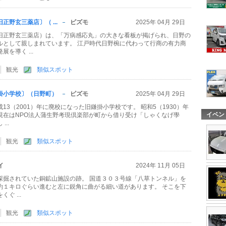
野玄三薬店〕（ ...
ピズモ
2025年 04月 29日
旧正野玄三薬店）は、「万病感応丸」の大きな看板が掲げられ、日野の
ルとして親しまれています。 江戸時代日野椀に代わって行商の有力商
を導く ...
観光
類似スポット
掛小学校〕（日野町）
ピズモ
2025年 04月 29日
13（2001）年に廃校になった旧鎌掛小学校です。 昭和5（1930）年
イベン
現在はNPO法人蒲生野考現倶楽部が町から借り受け「しゃくなげ學
..
観光
類似スポット
イ
2024年 11月 05日
採掘されていた銅鉱山施設の跡。 国道３０３号線「八草トンネル」を
約１キロぐらい進むと左に鋭角に曲がる細い道があります。 そこを下
ぐ ...
観光
類似スポット