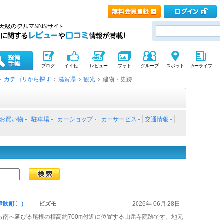
ブログ
イイね！
レビュー
フォト
グループ
スポット
カーライフ
カテゴリから探す
滋賀県
観光
建物・史跡
お買い物
駐車場
カーショップ
カーサービス
交通情報
伊吹町〕）
ピズモ
2026年 06月 28日
ら南へ延びる尾根の標高約700m付近に位置する山岳寺院跡です。地元