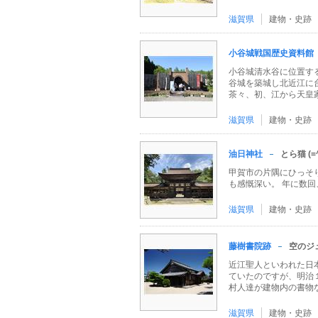
滋賀県
建物・史跡
小谷城戦国歴史資料館
小谷城清水谷に位置す
谷城を築城し北近江に
茶々、初、江から天皇家に
滋賀県
建物・史跡
油日神社
とら猫 (=
甲賀市の片隅にひっそり
も感慨深い。 年に数
滋賀県
建物・史跡
藤樹書院跡
空のジ
近江聖人といわれた日
ていたのですが、明治
村人達が建物内の書物など
滋賀県
建物・史跡