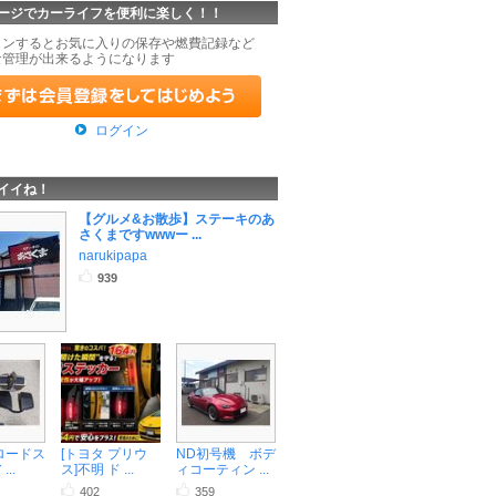
ージでカーライフを便利に楽しく！！
インするとお気に入りの保存や燃費記録など
な管理が出来るようになります
ログイン
イイね！
【グルメ&お散歩】ステーキのあ
さくまですwwwー ...
narukipapa
939
 ロードス
[トヨタ プリウ
ND初号機 ボデ
..
ス]不明 ド ...
ィコーティン ...
402
359