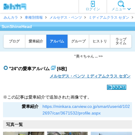
ログイン
メニュー
みんカラ
車種別情報
メルセデス・ベンツ
ミディアムクラス セダン
SunShineHead
ラップ
ブログ
愛車紹介
アルバム
グループ
ヒストリ
タイム
"美々ちゃん ... >>
"24"の愛車アルバム
[6枚]
メルセデス・ベンツ ミディアムクラス セダン
※この記事は愛車紹介で追加された画像です。
愛車紹介
https://minkara.carview.co.jp/smart/userid/102
2697/car/3671532/profile.aspx
写真一覧