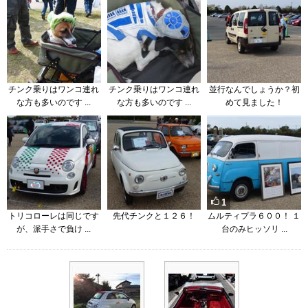
チンク乗りはワンコ連れ
チンク乗りはワンコ連れ
並行なんでしょうか？初
な方も多いのです ...
な方も多いのです ...
めて見ました！
1
トリコローレは同じです
先代チンクと１２６！
ムルティプラ６００！ １
が、派手さで負け ...
台のみヒッソリ ...