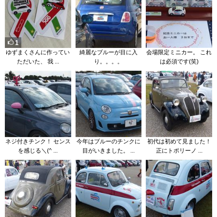
1
ゆずまくさんに作ってい
綺麗なブルーが目に入
会場限定ミニカー。 これ
ただいた、 我 ...
り。。。。
は必須です(笑)
ネジ付きチンク！ センス
今年はブルーのチンクに
初代は初めて見ました！
を感じる＼(^ ...
目がいきました。 ...
正にトポリーノ ...