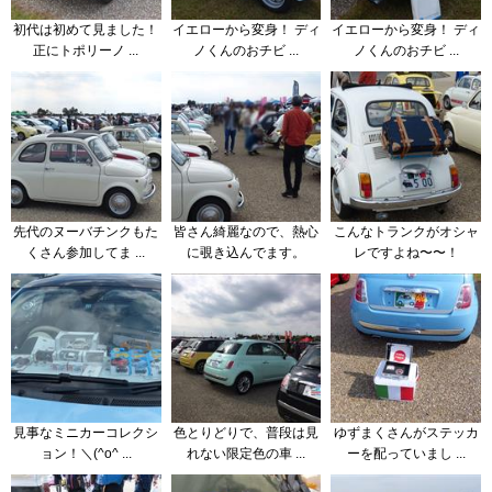
初代は初めて見ました！
イエローから変身！ ディ
イエローから変身！ ディ
正にトポリーノ ...
ノくんのおチビ ...
ノくんのおチビ ...
先代のヌーバチンクもた
皆さん綺麗なので、熱心
こんなトランクがオシャ
くさん参加してま ...
に覗き込んでます。
レですよね〜〜！
見事なミニカーコレクシ
色とりどりで、普段は見
ゆずまくさんがステッカ
ョン！＼(^o^ ...
れない限定色の車 ...
ーを配っていまし ...