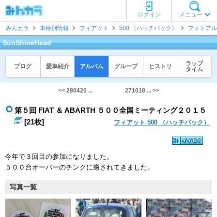
ログイン
メニュー
みんカラ
車種別情報
フィアット
500 （ハッチバック）
フォトアル
SunShineHead
ラップ
ブログ
愛車紹介
アルバム
グループ
ヒストリ
タイム
<< 280420 ...
271018 ... >>
第５回 FIAT ＆ ABARTH ５００全国ミーティング２０１５
[21枚]
フィアット 500 （ハッチバック）
今年で３回目の参加になりました。
５００台オーバーのチンクに癒されてきました。
写真一覧