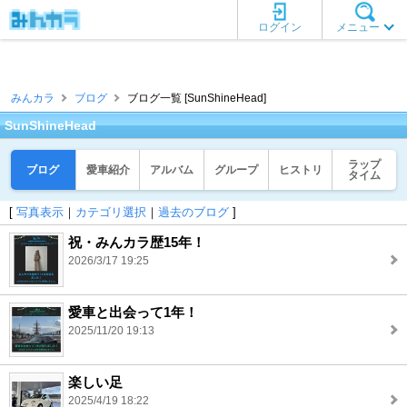
ログイン
メニュー
みんカラ
ブログ
ブログ一覧 [SunShineHead]
SunShineHead
ラップ
ブログ
愛車紹介
アルバム
グループ
ヒストリ
タイム
[
写真表示
｜
カテゴリ選択
｜
過去のブログ
]
祝・みんカラ歴15年！
2026/3/17 19:25
愛車と出会って1年！
2025/11/20 19:13
楽しい足
2025/4/19 18:22