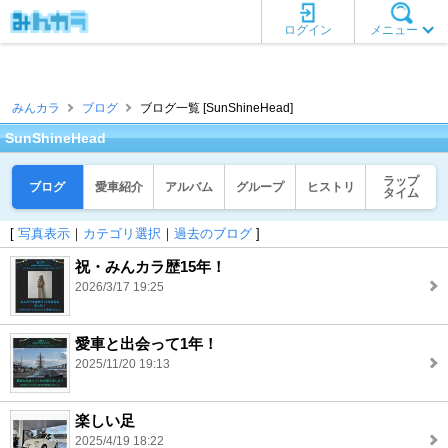
ログイン
メニュー
みんカラ
ブログ
ブログ一覧 [SunShineHead]
SunShineHead
ラップ
ブログ
愛車紹介
アルバム
グループ
ヒストリ
タイム
[
写真表示
｜
カテゴリ選択
｜
過去のブログ
]
祝・みんカラ歴15年！
2026/3/17 19:25
愛車と出会って1年！
2025/11/20 19:13
楽しい足
2025/4/19 18:22