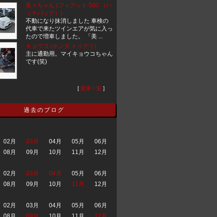
美々ちゃん (フィアット 500 （ハ
ッチバック）)
不動になり抹消しました 車検の
代車で来たツインエアが気に入っ
たので増車しました。 「美 ...
キョウコ (ホンダ トゥデイ)
主に通勤用。マイキョウコちゃん
です(笑)
[
愛車一覧
]
過去のブログ
02月
03月
04月
05月
06月
08月
09月
10月
11月
12月
02月
03月
04月
05月
06月
08月
09月
10月
11月
12月
02月
03月
04月
05月
06月
08月
09月
10月
11月
12月