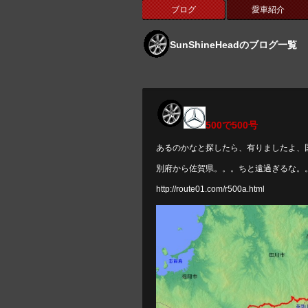
ブログ
愛車紹介
SunShineHeadのブログ一覧
500で500号
あるのかなと探したら、有りましたよ、国道
別府から佐賀県。。。ちと遠過ぎるな。。
http://route01.com/r500a.html