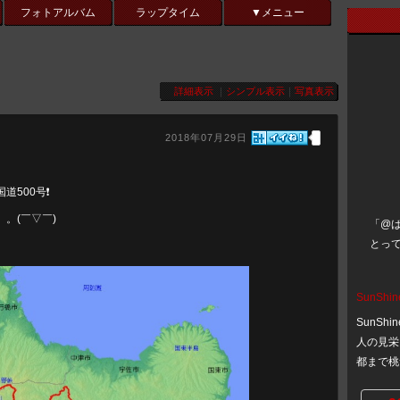
フォトアルバム
ラップタイム
▼メニュー
詳細表示
｜
シンプル表示
｜
写真表示
2018年07月29日
500号❗️
。(￣▽￣)
「@ば
とって
SunShin
SunSh
人の見栄
都まで桃