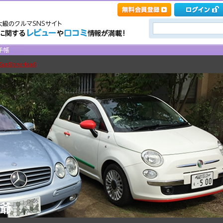
nShineHead]
爺