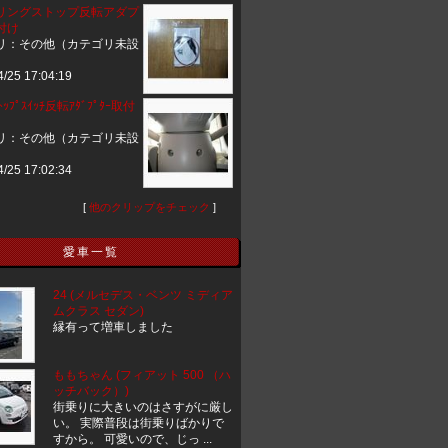
リングストップ反転アダプ
付け
リ：その他（カテゴリ未設
4/25 17:04:19
ｽﾄｯﾌﾟｽｲｯﾁ反転ｱﾀﾞﾌﾟﾀｰ取付
リ：その他（カテゴリ未設
4/25 17:02:34
[
他のクリップをチェック
]
愛車一覧
24 (メルセデス・ベンツ ミディア
ムクラス セダン)
縁有って増車しました
ももちゃん (フィアット 500 （ハ
ッチバック）)
街乗りに大きいのはさすがに厳し
い。 実際普段は街乗りばかりで
すから。 可愛いので、じっ ...