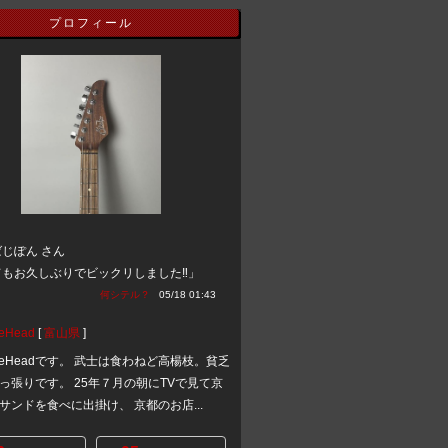
プロフィール
じぽん さん
もお久しぶりでビックリしました‼️」
何シテル？
05/18 01:43
eHead
[
富山県
]
ineHeadです。 武士は食わねど高楊枝。貧乏
っ張りです。 25年７月の朝にTVで見て京
サンドを食べに出掛け、 京都のお店...