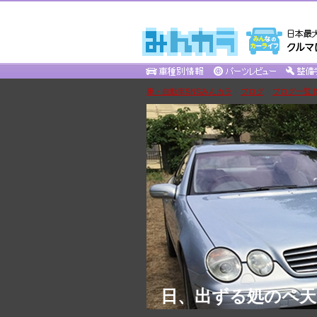
車・自動車SNSみんカラ
>
ブログ
>
ブログ一覧 [Su
日、出ずる処のペ天