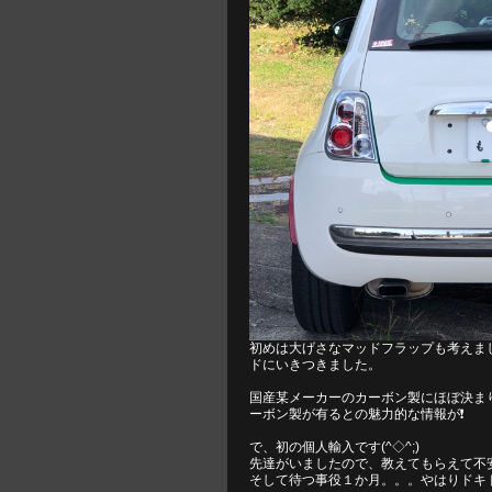
初めは大げさなマッドフラップも考えま
ドにいきつきました。
国産某メーカーのカーボン製にほぼ決ま
ーボン製が有るとの魅力的な情報が❗️
で、初の個人輸入です(^◇^;)
先達がいましたので、教えてもらえて不
そして待つ事役１か月。。。やはりドキド