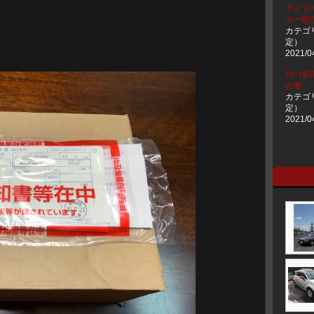
アイド
ター取
カテゴ
定）
2021/0
ｽﾀｰﾄ&
の巻
カテゴ
定）
2021/0