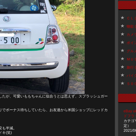
ＣＬ ( 
物欲 ( 
カメラ 
ポイント
グルメ 
ＭＵＳＩ
旅行 ( 
バイク 
５００ 
したが、可愛いももちゃんに似合うとは思えず、スプラッシュガー
りでボーナス待ちしていたら、お友達から米国ショップにレッドカ
eBay 
ドフラ
カテゴ
定）
安も半減。
2021/0
キ(笑)