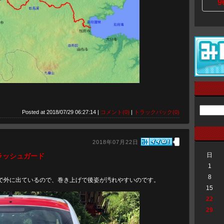
9
Posted at 2018/07/29 06:27:14 |
コメント(0)
|
トラックバック(0)
2018年07月22日
日
ラッシュガード
1
。
8
で外に出ているので、巻き上げで後姿が汚れやすいのです。
15
22
29