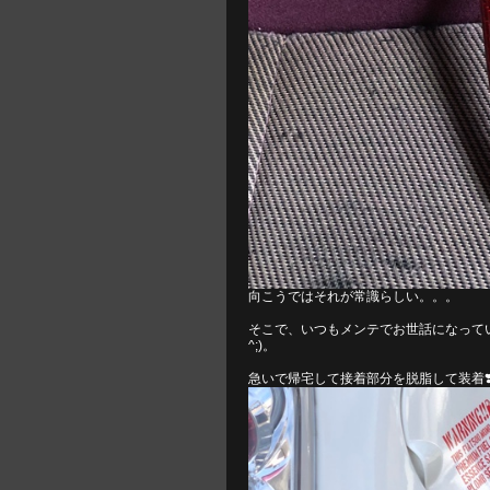
向こうではそれが常識らしい。。。
そこで、いつもメンテでお世話になって
^;)。
急いで帰宅して接着部分を脱脂して装着❣️