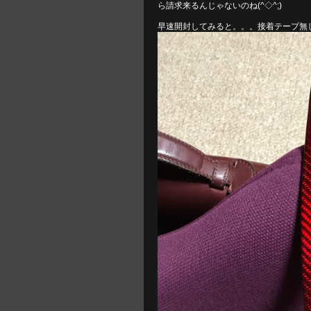
ら請求来るんじゃないのね(^◇^;)
早速開封してみると。。。接着テープ無し‼