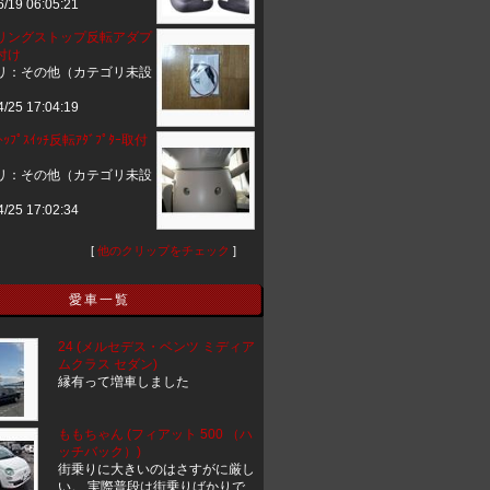
6/19 06:05:21
リングストップ反転アダプ
付け
リ：その他（カテゴリ未設
4/25 17:04:19
ｽﾄｯﾌﾟｽｲｯﾁ反転ｱﾀﾞﾌﾟﾀｰ取付
リ：その他（カテゴリ未設
4/25 17:02:34
[
他のクリップをチェック
]
愛車一覧
24 (メルセデス・ベンツ ミディア
ムクラス セダン)
縁有って増車しました
ももちゃん (フィアット 500 （ハ
ッチバック）)
街乗りに大きいのはさすがに厳し
い。 実際普段は街乗りばかりで