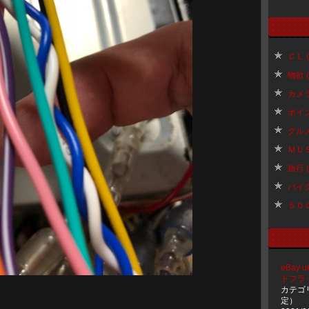
ＣＬ ( 
物欲 ( 
カメラ 
ポイント
グルメ 
ＭＵＳＩ
旅行 ( 
バイク 
５００ 
eBay 
ドフラ
カテゴ
定）