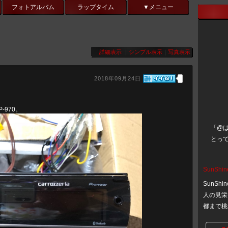
フォトアルバム
ラップタイム
▼メニュー
詳細表示
｜
シンプル表示
｜
写真表示
2018年09月24日
-970。
「@ば
とって
SunShin
SunSh
人の見栄
都まで桃