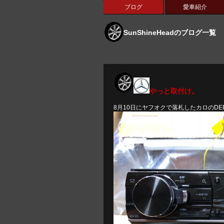
ブログ
愛車紹介
SunShineHeadのブログ一覧
やっと取付け。
8月10日にヤフオクで落札したカロのDEP