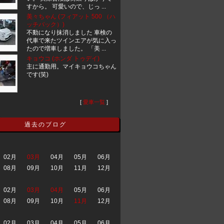
すから。 可愛いので、じっ ...
美々ちゃん (フィアット 500 （ハ
ッチバック）)
不動になり抹消しました 車検の
代車で来たツインエアが気に入っ
たので増車しました。 「美 ...
キョウコ (ホンダ トゥデイ)
主に通勤用。マイキョウコちゃん
です(笑)
[
愛車一覧
]
過去のブログ
02月
03月
04月
05月
06月
08月
09月
10月
11月
12月
02月
03月
04月
05月
06月
08月
09月
10月
11月
12月
02月
03月
04月
05月
06月