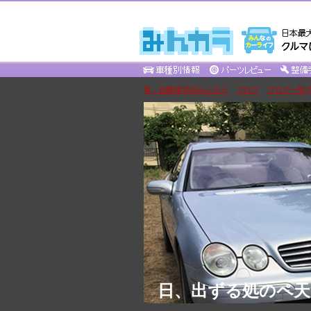
車・自動車SNSみんカラ
>
ブログ
>
ブログ一覧 [Su
日、出ずる処のペ天