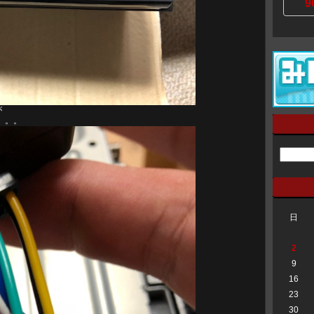
9
が
。。。
日
2
9
16
23
30