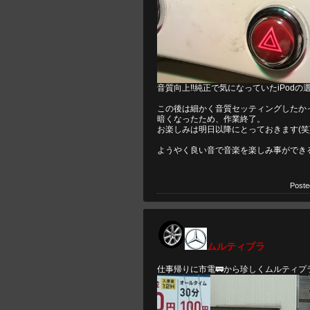
音質向上‼️純正で気になっていたiPod
この後は細かく音質セッティングしたか
暗くなったため、作業終了。
お楽しみは明日以降にとっておきます(笑
ようやく良い音で音楽を楽しみ事ができる
Poste
ムルティプラ
仕事帰りに市電🚃から珍しくムルティプラ