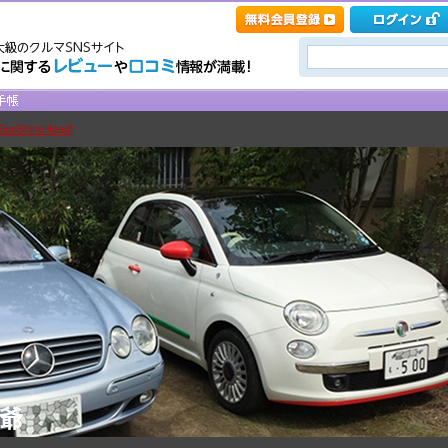
nShineHead]
爺