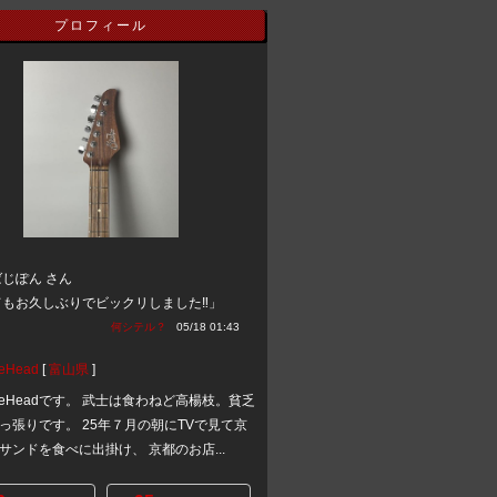
プロフィール
じぽん さん
もお久しぶりでビックリしました‼️」
何シテル？
05/18 01:43
eHead
[
富山県
]
ineHeadです。 武士は食わねど高楊枝。貧乏
っ張りです。 25年７月の朝にTVで見て京
サンドを食べに出掛け、 京都のお店...