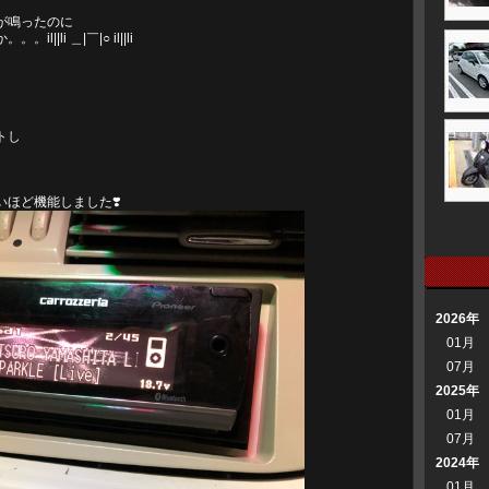
が鳴ったのに
li ＿|￣|○ il||li
、
トし
。
いほど
機能しました❣️
2026年
01月
07月
2025年
01月
07月
2024年
01月