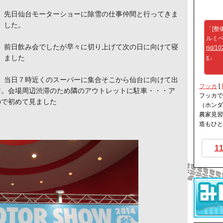
先日仙台モーターショーに除雪の仕事仲間と行ってきま
した。
「[整
ルミ
前日飲み会でしたが早々に切り上げて次の日に向けて寝
rid/1
ました
x
」
当日７時近くのスーパーに集合そこから仙台に向けて出
フッカ
[
着。会場周辺渋滞のため隣のアウトレットに駐車・・・ア
フッカで
ので初めて見ました
（ホンダ
農家見習
造もひと段
1