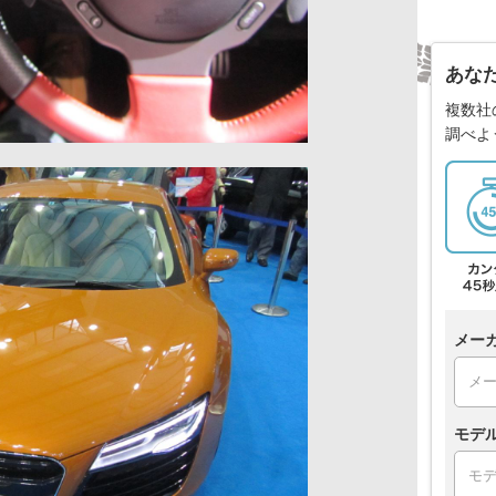
あな
複数社
調べよ
メー
モデ