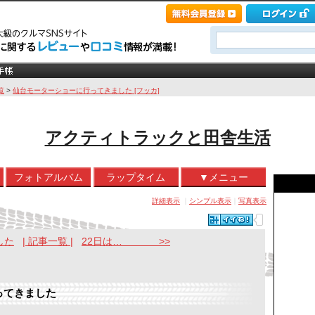
覧
>
仙台モーターショーに行ってきました [フッカ]
アクティトラックと田舎生活
フォトアルバム
ラップタイム
▼メニュー
詳細表示
｜
シンプル表示
｜
写真表示
した
| 記事一覧 |
22日は… >>
ってきました