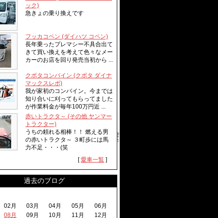
ック)
急きょの乗り換えです
フッカコペン (ダイハツ コペン)
長年乗ったプレマシー不具合出て
きて買い換えを考えて色々なメー
カーのお店を回り発売当初から ...
クボタコンバイン (クボタ ダイナ
マックスレボ)
我が家初のコンバイン。今までは
知り合いに刈ってもらってました
が作業料金が毎年100万円近 ...
赤いトラクタ～ (その他 ヤンマー
トラクター)
うちの頼れる相棒！！ 燃える男
の赤いトラクタ～ ３町歩には馬
力不足・・・(笑
[
愛車一覧
]
過去のブログ
02月
03月
04月
05月
06月
08月
09月
10月
11月
12月