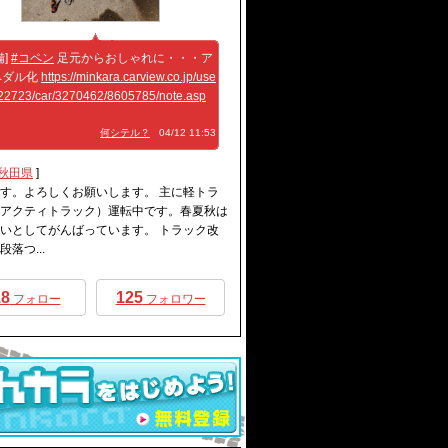
備]
#コペン
足元からおしゃれに・・・ア
ペダル化
https://minkara.carview.co.jp/use
022723/car/3270462/8605785/note.asp
何シテル？
04/12 11:53
秋田県
]
す。よろしくお願いします。 主に軽トラ
アクティトラック）運転中です。春夏秋は
いとしてがんばっています。 トラック改
落つ...
18
125
フォロー
フォロワー