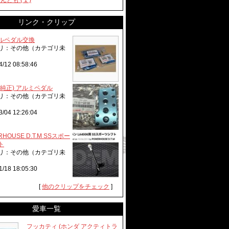
とも ( 1 )
リンク・クリップ
ルペダル交換
リ：その他（カテゴリ未
4/12 08:58:46
(純正) アルミペダル
リ：その他（カテゴリ未
3/04 12:26:04
RHOUSE D.T.M SSスポー
ト
リ：その他（カテゴリ未
1/18 18:05:30
[
他のクリップをチェック
]
愛車一覧
フッカティ (ホンダ アクティトラ