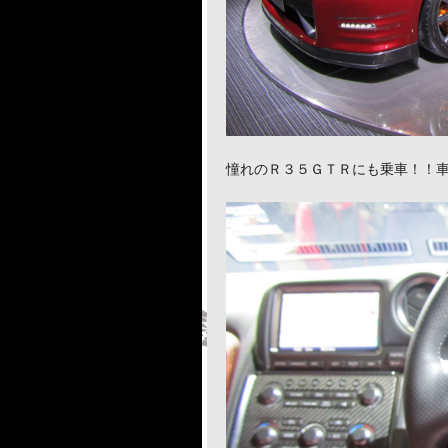
憧れのＲ３５ＧＴＲにも乗車！！