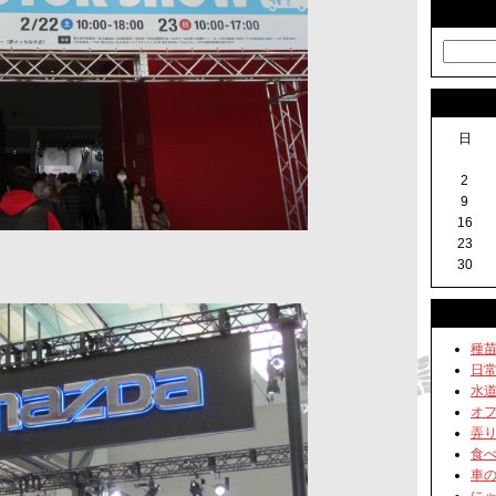
日
2
9
16
23
30
種苗交
日常生
水道組
オフ会
弄りま
食べ物
車の話