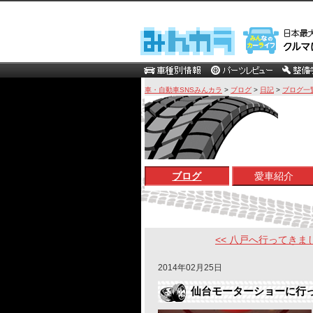
車・自動車SNSみんカラ
>
ブログ
>
日記
>
ブログ一
ブログ
愛車紹介
<< 八戸へ行ってきま
2014年02月25日
仙台モーターショーに行