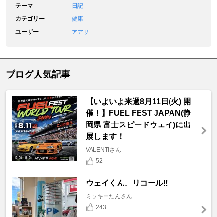
テーマ
日記
カテゴリー
健康
ユーザー
アアサ
ブログ人気記事
【いよいよ来週8月11日(火) 開
催！】FUEL FEST JAPAN(静
岡県 富士スピードウェイ)に出
展します！
VALENTIさん
52
ウェイくん、リコール‼️
ミッキーたんさん
243