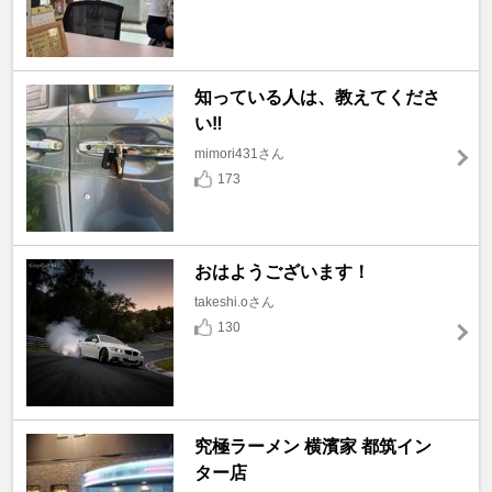
知っている人は、教えてくださ
い‼️
mimori431さん
173
おはようございます！
takeshi.oさん
130
究極ラーメン 横濱家 都筑イン
ター店