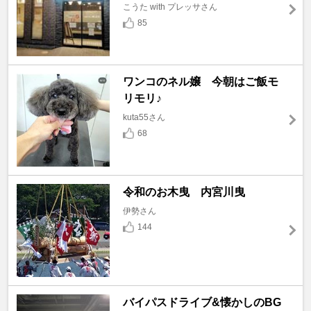
こうた with プレッサさん
85
ワンコのネル嬢 今朝はご飯モ
リモリ♪
kuta55さん
68
令和のお木曳 内宮川曳
伊勢さん
144
バイパスドライブ&懐かしのBG