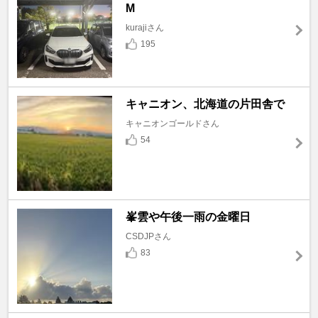
M
kurajiさん
195
キャニオン、北海道の片田舎で
キャニオンゴールドさん
54
峯雲や午後一雨の金曜日
CSDJPさん
83