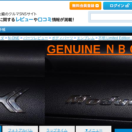
ンダ
>
N-ONE
>
パーツレビュー
>
ボディパーツ
>
エンブレム
>
不明 Limited Edition
GENUINE Ｎ
フォトアルバム
ラップタイム
▼メニュー