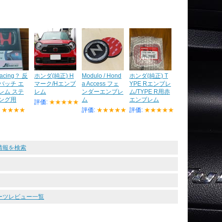
Racing？ 反
ホンダ(純正) H
Modulo / Hond
ホンダ(純正) T
バッチ エ
マーク/Hエンブ
a Access フェ
YPE Rエンブレ
レム ステ
レム
ンダーエンブレ
ム/TYPE R用赤
ング用
ム
エンブレム
評価:
★★★★★
:
★★★★
評価:
★★★★★
評価:
★★★★★
 の情報を検索
パーツレビュー一覧