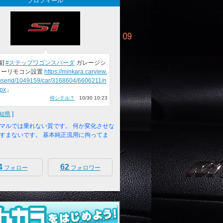
プロフィール
備]
#ステップワゴンスパーダ
ガレージシ
ターリモコン設置
https://minkara.carview.
/userid/1049159/car/3168604/6606211/n
spx
」
何シテル？
10/30 10:23
知県
]
マルでは乗れない質です。 何か変化させな
すまないです。 基本純正流用に拘ってま
4
62
フォロー
フォロワー