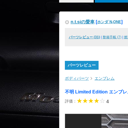
n.t.siの愛車
[
]
ホンダ N-ONE
パーツレビュー (31)
|
整備手帳 (7)
|
燃
パーツレビュー
ボディパーツ
エンブレム
不明 Limited Edition エン
評価：
4