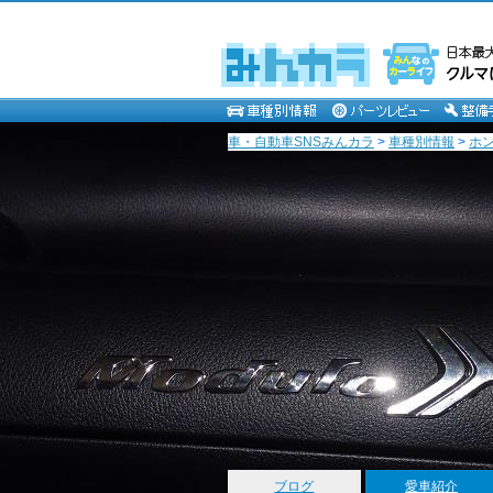
車・自動車SNSみんカラ
>
車種別情報
>
ホ
ブログ
愛車紹介