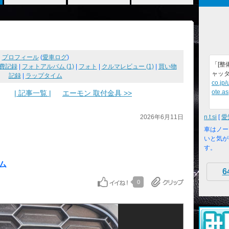
プロフィール
(
愛車ログ
)
「[整
費記録
|
フォトアルバム (1)
|
フォト
|
クルマレビュー (1)
|
買い物
ャッ
記録
|
ラップタイム
co.jp
ote.a
| 記事一覧 |
エーモン 取付金具 >>
2026年6月11日
n.t.si
[
愛
車はノー
いと気が
す。
ブレム
6
0