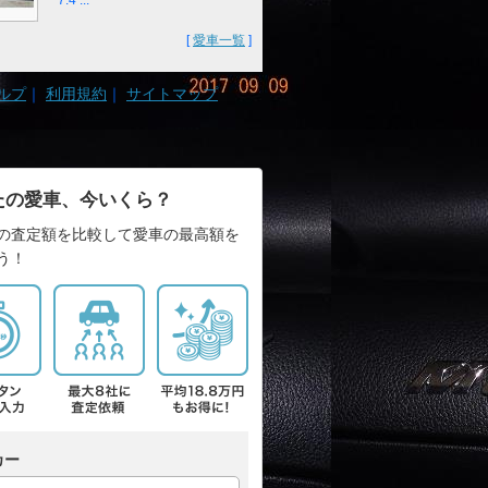
7.4 ...
[
愛車一覧
]
ルプ
｜
利用規約
｜
サイトマップ
たの愛車、今いくら？
の査定額を比較して愛車の最高額を
う！
カー