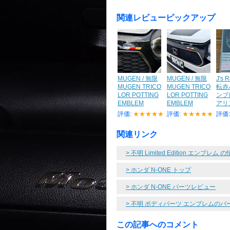
関連レビューピックアップ
MUGEN / 無限
MUGEN / 無限
J's 
MUGEN TRICO
MUGEN TRICO
転赤
LOR POTTING
LOR POTTING
ンブ
EMBLEM
EMBLEM
アリ
評価:
★★★★★
評価:
★★★★★
評価
関連リンク
> 不明 Limited Edition エンブレム
> ホンダ N-ONE トップ
> ホンダ N-ONE パーツレビュー
> 不明 ボディパーツ エンブレムの
この記事へのコメント