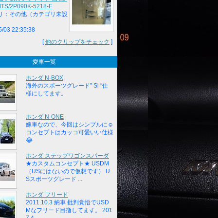
TS/2P090K-5218-F
リ：その他（カテゴリ未設
5/03 22:35:38
[
他のクリップをチェック
]
愛車一覧
ホンダ N-BOX
海外のスポーツグレード″ Si ″仕
様にしてます。
ホンダ N-ONE
嫁車なので、今回はシンプルに☺️
コンセプトはカッコ可愛いい仕様
😂
ホンダ ステップワゴンスパーダ
★カスタムコンセプト★ USDM
（USにはないので仮想です） U
Sスポーツグレード ...
ホンダ フリード
2011.10.3 納車 批判覚悟でUSD
Mなフリード目指してます。 201