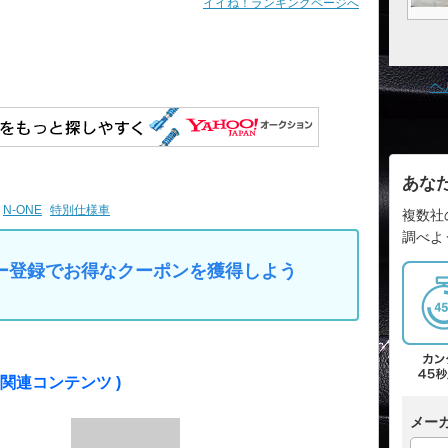
イイね！ランキングページへ
ヘ
あな
N-ONE
特別仕様車
複数社
調べよ
マイカー登録でお得なクーポンを獲得しよう
の関連コンテンツ )
メー