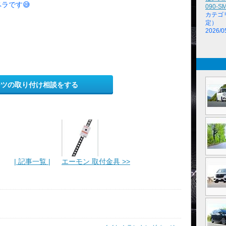
ラです😅
090-SM
カテゴ
定）
2026/0
ーツの取り付け相談をする
| 記事一覧 |
エーモン 取付金具 >>