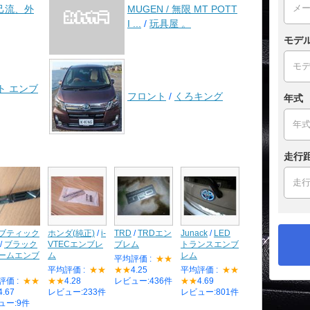
己流、外
MUGEN / 無限 MT POTT
I ...
/
玩具屋 。
モデ
ルト エンブ
フロント
/
くろキング
年式
走行
ブティック
ホンダ(純正)
/
i-
TRD
/
TRDエン
Junack
/
LED
/
ブラック
VTECエンブレ
ブレム
トランスエンブ
ームエンブ
ム
レム
平均評価 :
★★
平均評価 :
★★
★★
4.25
平均評価 :
★★
評価 :
★★
★★
4.28
レビュー:436件
★★
4.69
4.67
レビュー:233件
レビュー:801件
ュー:9件