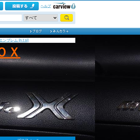
ヘルプ
 エンブレム [n.t.si]
ＢＯＸ