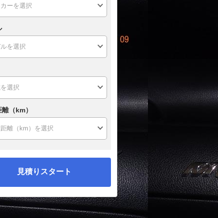
ル
距離（km）
見積りスタート