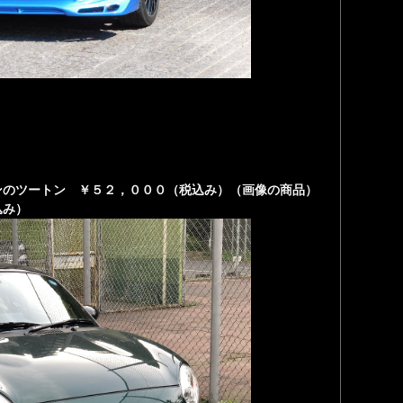
ンのツートン ￥５２，０００（税込み）（画像の商品）
込み）