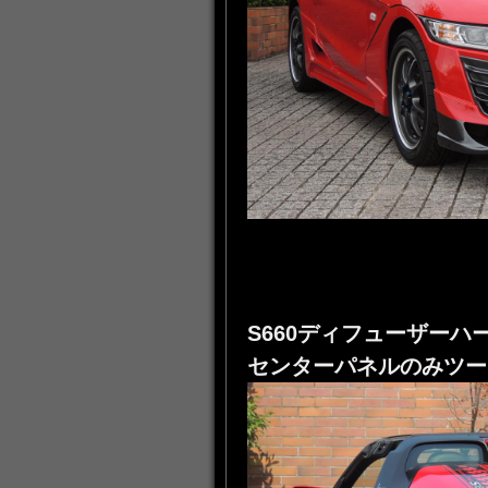
S660ディフューザー
センターパネルのみツ