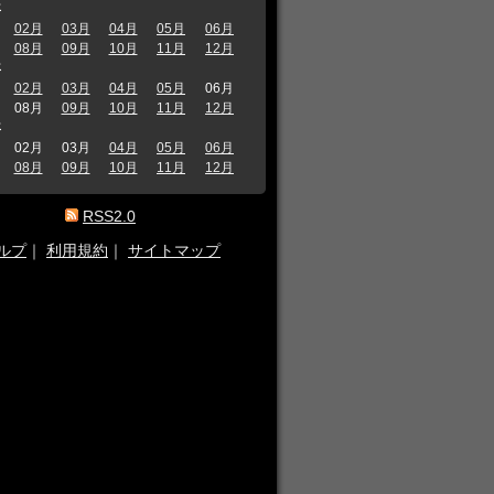
年
02月
03月
04月
05月
06月
08月
09月
10月
11月
12月
年
02月
03月
04月
05月
06月
08月
09月
10月
11月
12月
年
02月
03月
04月
05月
06月
08月
09月
10月
11月
12月
RSS2.0
ルプ
｜
利用規約
｜
サイトマップ