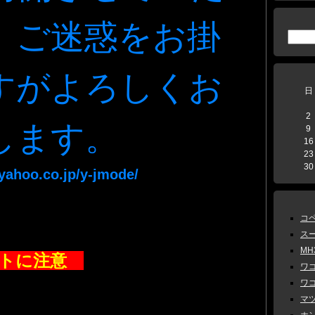
。ご迷惑をお掛
すがよろしくお
日
2
します。
9
16
23
30
.yahoo.co.jp/y-jmode/
コペン
スー
MH
イトに注意
ワゴン
ワゴ
マツ
ホン