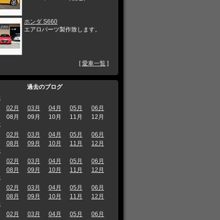
ホンダ S660
エアロパーツ製作致します。
[
愛車一覧
]
過去のブログ
年
02月
03月
04月
05月
06月
08月
09月
10月
11月
12月
年
02月
03月
04月
05月
06月
08月
09月
10月
11月
12月
年
02月
03月
04月
05月
06月
08月
09月
10月
11月
12月
年
02月
03月
04月
05月
06月
08月
09月
10月
11月
12月
年
02月
03月
04月
05月
06月