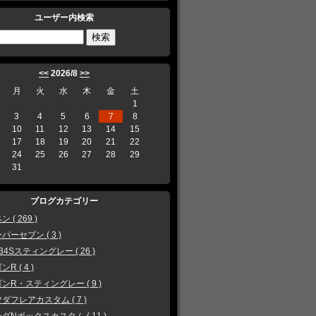
ユーザー内検索
<<
2026/8
>>
月
火
水
木
金
土
1
3
4
5
6
7
8
10
11
12
13
14
15
17
18
19
20
21
22
24
25
26
27
28
29
31
ブログカテゴリー
 ( 269 )
パーセブン ( 3 )
34Sスティングレー ( 26 )
R ( 4 )
ンR・スティングレー ( 9 )
ダフレアカスタム ( 7 )
ダNボックスカスタム ( 11 )