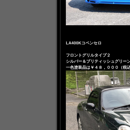
LA400Kコペンセロ
フロントグリルタイプ２
シルバー＆ブリティッシュグリー
一色塗装品は￥４８，０００（税