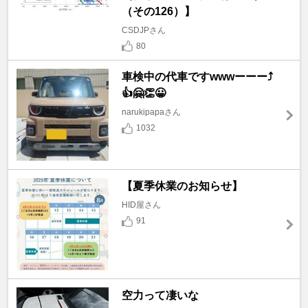
（その126）】
CSDJPさん
80
車検中の代車ですwwwーーー⤴️
👍🤗👏😀
narukipapaさん
1032
【夏季休業のお知らせ】
HID屋さん
91
空力って凄いな