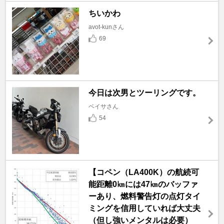
ちいかわ
avot-kunさん
69
今日は次男とツーリングです。
ベイサさん
54
【コペン（LA400K）の航続可
能距離0㎞には47㎞のバッファ
ーあり、燃料警告灯の点灯タイ
ミングを信用していれば大丈夫
（但し強いメンタルは必要）