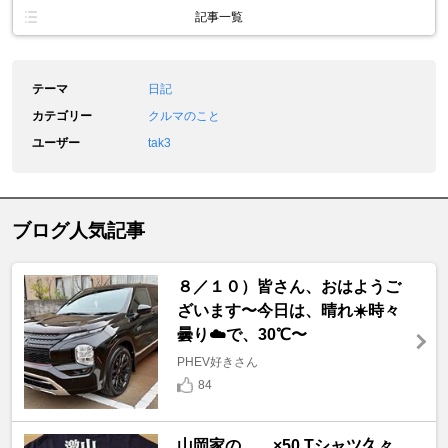
記事一覧
テーマ
日記
カテゴリー
クルマのこと
ユーザー
tak3
ブログ人気記事
８／１０）皆さん、おはようご
ざいます〜今日は、晴れ☀️時々
曇り☁️で、30℃〜
PHEV好きさん
84
山岡家の……×50 Tシャツ久々