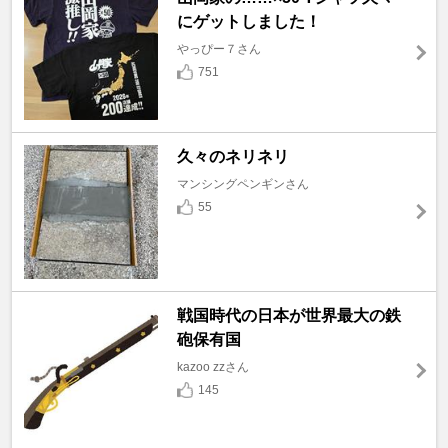
にゲットしました！
やっぴー７さん
751
久々のネリネリ
マンシングペンギンさん
55
戦国時代の日本が世界最大の鉄
砲保有国
kazoo zzさん
145