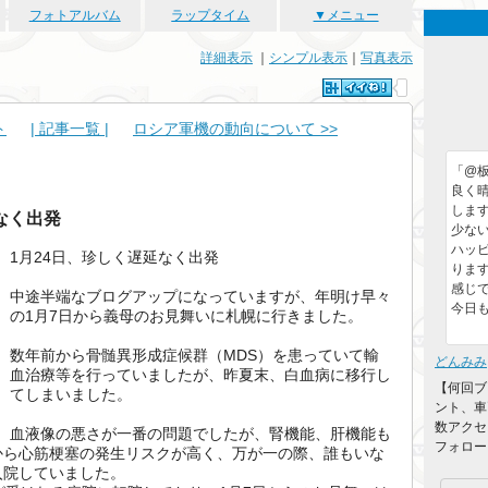
フォトアルバム
ラップタイム
▼メニュー
詳細表示
｜
シンプル表示
｜
写真表示
ト
| 記事一覧 |
ロシア軍機の動向について >>
「@
良く
しま
なく出発
少な
ハッ
1月24日、珍しく遅延なく出発
りま
感じで
中途半端なブログアップになっていますが、年明け早々
今日も
の1月7日から義母のお見舞いに札幌に行きました。
数年前から骨髄異形成症候群（MDS）を患っていて輸
どんみみ
血治療等を行っていましたが、昨夏末、白血病に移行し
【何回ブ
てしまいました。
ント、車
数アクセ
血液像の悪さが一番の問題でしたが、腎機能、肝機能も
フォローを
から心筋梗塞の発生リスクが高く、万が一の際、誰もいな
入院していました。