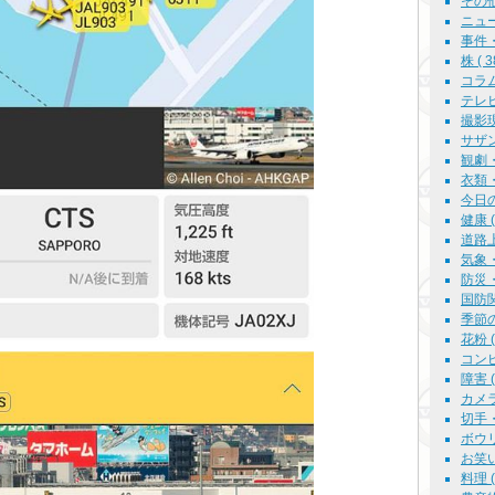
その他
ニュース
事件・事
株 ( 3
コラム 
テレビ
撮影現場
サザン
観劇・
衣類・
今日の
健康 ( 
道路上で
気象・
防災・
国防関係
季節の話
花粉 ( 
コンピ
障害 ( 
カメラ 
切手・郵
ボウリン
お笑い 
料理 ( 