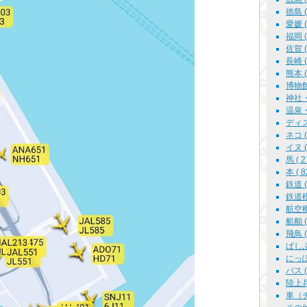
徳島 ( 
愛媛 ( 
福岡 ( 
佐賀 ( 
長崎 ( 
熊本 ( 
博物館
神社・仏
温泉・
ディズニ
ネコ ( 
イヌ ( 
馬 ( 2
本 ( 8
鉄道 ( 
鉄道模型
航空機
船舶 ( 
飛鳥 ( 
ぱしふ
にっぽん
バス ( 
陸上兵器
車（チ