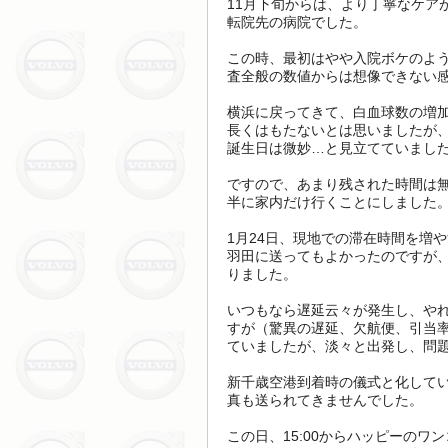
11月下旬からは、より丁寧なケア
転院先の病院でした。
この時、最初はやや入院ボケのよ
査全般の数値からは想像できない
横浜に戻ってきて、白血球数の増
長くはもたないとは思いましたが
誕生日は微妙…と見立てていまし
ですので、あまり残された時間は無
半に家内だけ行くことにしました
1月24日、現地での滞在時間を増
羽田に送ってもよかったのですが
りました。
いつもなら遅延云々が発生し、や
すが（驚異の遅延、欠航便、引当率）、
ていましたが、淡々と出発し、問
新千歳空港到着時の儀式と化して
真も送られてきませんでした。
この日、15:00からハッピーのワ