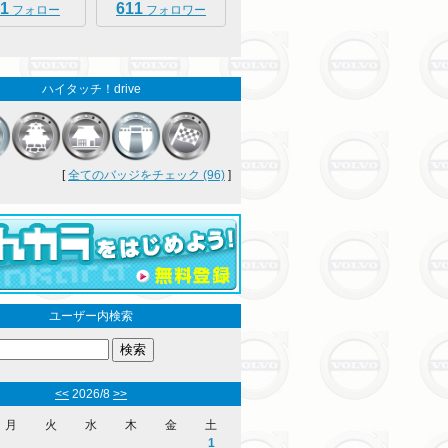
1
611
フォロー
フォロワー
ハイタッチ！drive
[
全てのバッジをチェック (96)
]
ユーザー内検索
<<
2026/8
>>
月
火
水
木
金
土
1