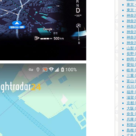
東京・2
東京・
神奈川
神奈川
神奈川
神奈川
神奈川
神奈川
山梨 ( 
長野 ( 
静岡 ( 
愛知 ( 
岐阜 ( 
三重 ( 
富山 ( 
石川 ( 
福井 ( 
滋賀 ( 
京都 ( 
大阪 ( 
奈良 ( 
兵庫 ( 
和歌山 
島根 ( 
広島 ( 