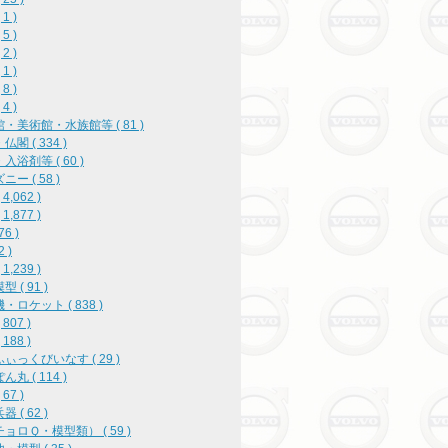
1 )
5 )
2 )
1 )
8 )
4 )
・美術館・水族館等 ( 81 )
閣 ( 334 )
入浴剤等 ( 60 )
ー ( 58 )
4,062 )
1,877 )
76 )
2 )
1,239 )
 ( 91 )
・ロケット ( 838 )
807 )
188 )
ぃっくびいなす ( 29 )
丸 ( 114 )
67 )
 ( 62 )
ョロＱ・模型類） ( 59 )