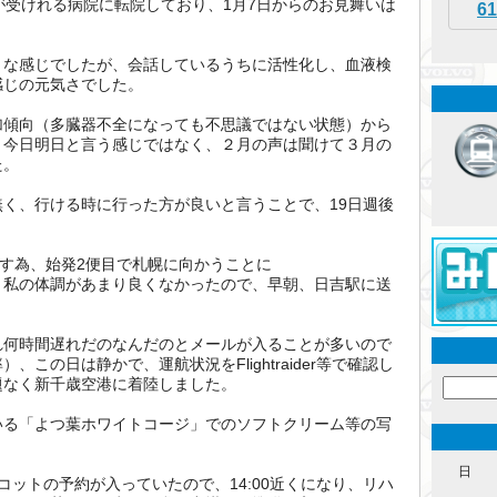
が受けれる病院に転院しており、1月7日からのお見舞いは
61
うな感じでしたが、会話しているうちに活性化し、血液検
感じの元気さでした。
加傾向（多臓器不全になっても不思議ではない状態）から
、今日明日と言う感じではなく、２月の声は聞けて３月の
た。
く、行ける時に行った方が良いと言うことで、19日週後
。
やす為、始発2便目で札幌に向かうことに
、私の体調があまり良くなかったので、早朝、日吉駅に送
れ何時間遅れだのなんだのとメールが入ることが多いので
この日は静かで、運航状況をFlightraider等で確認し
題なく新千歳空港に着陸しました。
いる「よつ葉ホワイトコージ」でのソフトクリーム等の写
日
ンコットの予約が入っていたので、14:00近くになり、リハ