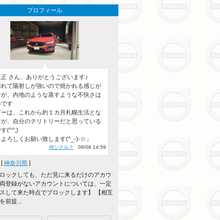
プロフィール
板正 さん、ありがとうございます♪
晴れて陽射しが強いので焼かれる感じが
すが、内地のような蒸すような不快さは
いです
ピーは、これから約１カ月札幌生活とな
すが、自分のテリトリーだと思っている
す(^^;)
よろしくお願い致します(^_-)-☆」
何シテル？
08/06 14:59
[
神奈川県
]
ロックしても、ただ見に来るだけのアカウ
両登録がないアカウントについては、一定
スして来た時点でブロックします】 【相互
前提...