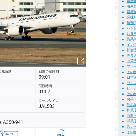
農産物 
海産物
畜産物
調味料 
麺類 ( 
パン類 
お弁当等
惣菜等 
インス
和食系
洋食系
中華系
ファー
その他
日本酒 
ワイン 
ビール 
その他
お茶・
飲み物全
和菓子 
煎餅・
洋菓子 
スナッ
その他