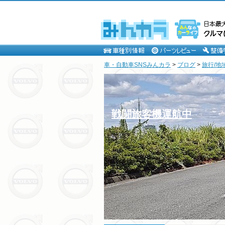
車・自動車SNSみんカラ
>
ブログ
>
旅行/地
戦闘旅客機運航中