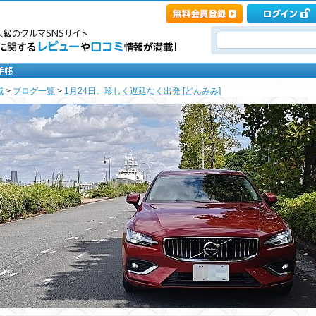
域
>
ブログ一覧
>
1月24日、珍しく遅延なく出発 [どんみみ]