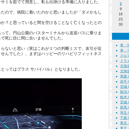
ササミを茹でて用意し、私も出掛ける準備に入りました。
2
9
ったので、病院に着いたのかと思いましたが「ダメかもし
16
23
のか？と思っていると間を空けることなく亡くなったとの
30
あって、円山公園のバスターミナルから送迎バスに乗りま
ろで死に目に間に合いませんでした。
車・S6
まらないと思い（実はこれが１つの判断ミスで、友引が近
車・ラグ
ませんでした）、まずはハッピーのリハビリフィットネス
クルマ雑
ドライブ
北海道
とってはプラス サバイバル）となりました。
北海道
青森 ( 
岩手 ( 
宮城 ( 
新潟 ( 
栃木 ( 
茨城 ( 
群馬 ( 
埼玉 ( 
千葉 ( 
東京・
東京・