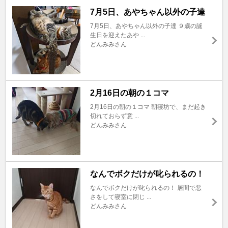
7月5日、あやちゃん以外の子達
7月5日、あやちゃん以外の子達 ９歳の誕
生日を迎えたあや ...
どんみみさん
2月16日の朝の１コマ
2月16日の朝の１コマ 朝寝坊で、まだ起き
切れておらず意 ...
どんみみさん
なんでボクだけが叱られるの！
なんでボクだけが叱られるの！ 居間で悪
さをして寝室に閉じ ...
どんみみさん