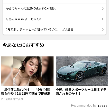
かえでちゃんの近況/ Oskar＠CX-3乗り
りあん★★★/ よっちゃん8
6月21日、チャッピーが狙っているのは…/ どんみみ
今あなたにおすすめ
「風俗前に飲むだけ！」45分で3回
今後、軽量スポーツカーは日本で発
戦も余裕！1日31円で朝まで絶好調
売されるのか？？
PR（健商株式会社）
Recommended by