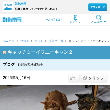
ダウンロード
記事を保存していつでも見られる！
みんカラとは？
ログイン
メニュー
みんカラ
ブログ
ペット
ブログ一覧
キャッチミーイフユーキャン２ 
キャッチミーイフユーキャン２
ブログ
戦闘旅客機運航中
2026年5月16日
クリップ