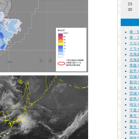
23
30
車・S6
車・ラグ
クルマ雑
ドライブ
北海道
北海道
青森 ( 
岩手 ( 
宮城 ( 
新潟 ( 
栃木 ( 
茨城 ( 
群馬 ( 
埼玉 ( 
千葉 ( 
東京・
東京・
東京・2
東京・
神奈川