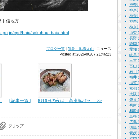
神奈川
神奈川
神奈川
関東甲信地方
神奈川
神奈川
a.go.jp/cpd/baiu/sokuhou_baiu.html
山梨 ( 
長野 ( 
静岡 ( 
ブログ一覧
|
気象・地震火山
| ニュース
愛知 ( 
Posted at 2026/06/07 21:46:23
岐阜 ( 
三重 ( 
富山 ( 
石川 ( 
福井 ( 
滋賀 ( 
京都 ( 
大阪 ( 
奈良 ( 
.
| 記事一覧 |
6月6日の夜は、高座豚バラ ... >>
兵庫 ( 
和歌山 
島根 ( 
広島 ( 
徳島 ( 
愛媛 ( 
福岡 ( 