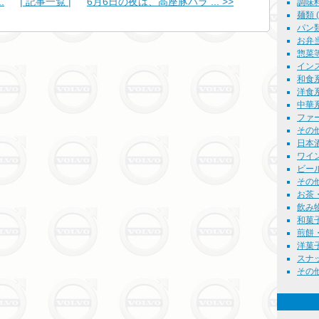
.
| 記事一覧 |
6月6日の夜は、高座豚バラ ... >>
調味料 
麺類 ( 
パン類 
お弁当等
惣菜等 
インス
和食系
洋食系
中華系
ファー
その他
日本酒 
ワイン 
ビール 
その他
お茶・
飲み物全
和菓子 
煎餅・
洋菓子 
スナッ
その他