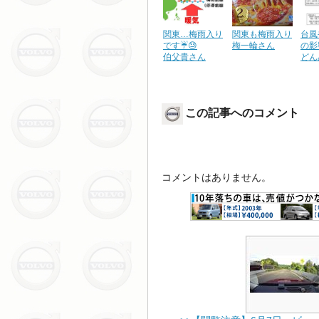
関東…梅雨入り
関東も梅雨入り
台風
です☔️😓
梅一輪さん
の影
伯父貴さん
どん
この記事へのコメント
コメントはありません。