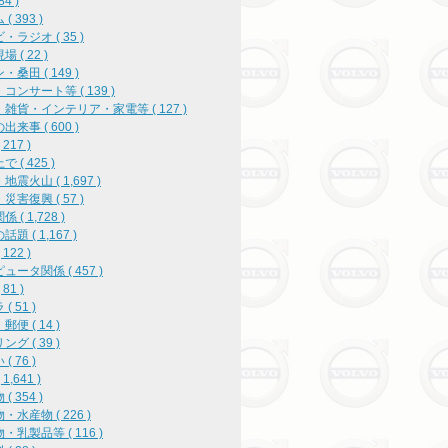
84 )
( 393 )
・ラジオ ( 35 )
 ( 22 )
・桑田 ( 149 )
コンサート等 ( 139 )
雑貨・インテリア・家電等 ( 127 )
出来事 ( 600 )
217 )
 ( 425 )
地震火山 ( 1,697 )
災害復興 ( 57 )
 ( 1,728 )
題 ( 1,167 )
122 )
ュータ関係 ( 457 )
81 )
( 51 )
便 ( 14 )
グ ( 39 )
( 76 )
1,641 )
( 354 )
・水産物 ( 226 )
・乳製品等 ( 116 )