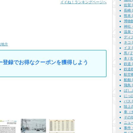
イイね！ランキングページへ
佐賀 ( 
長崎 ( 
熊本 ( 
博物館
神社・仏
温泉・
ディズニ
ネコ ( 
信地方
イヌ ( 
馬 ( 2
本 ( 8
マイカー登録でお得なクーポンを獲得しよう
鉄道 ( 
鉄道模型
航空機
船舶 ( 
飛鳥 ( 
ぱしふ
にっぽん
バス ( 
陸上兵器
車（チ
その他
ニュース
事件・事