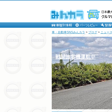
車・自動車SNSみんカラ
>
ブログ
>
ニュー
戦闘旅客機運航中