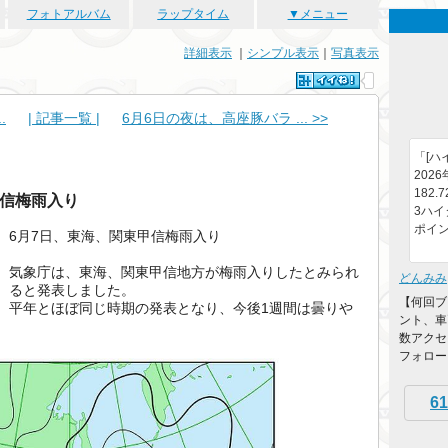
フォトアルバム
ラップタイム
▼メニュー
詳細表示
｜
シンプル表示
｜
写真表示
.
| 記事一覧 |
6月6日の夜は、高座豚バラ ... >>
「[ハイ
2026
182.
甲信梅雨入り
3ハイ
ポイン
6月7日、東海、関東甲信梅雨入り
気象庁は、東海、関東甲信地方が梅雨入りしたとみられ
どんみみ
ると発表しました。
【何回ブ
平年とほぼ同じ時期の発表となり、今後1週間は曇りや
ント、車
数アクセ
フォローを
61