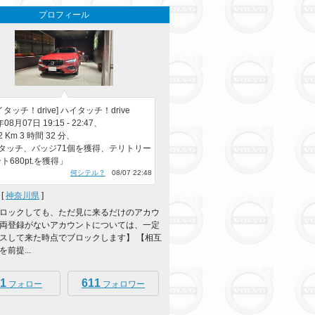
プロフィール
タッチ！drive] ハイタッチ！drive
年08月07日 19:15 - 22:47、
72 Km 3 時間 32 分、
タッチ、バッジ71個を獲得、テリトリー
ト680pt.を獲得」
何シテル？
08/07 22:48
[
神奈川県
]
ロックしても、ただ見に来るだけのアカウ
両登録がないアカウントについては、一定
スして来た時点でブロックします】 【相互
前提...
1
611
フォロー
フォロワー