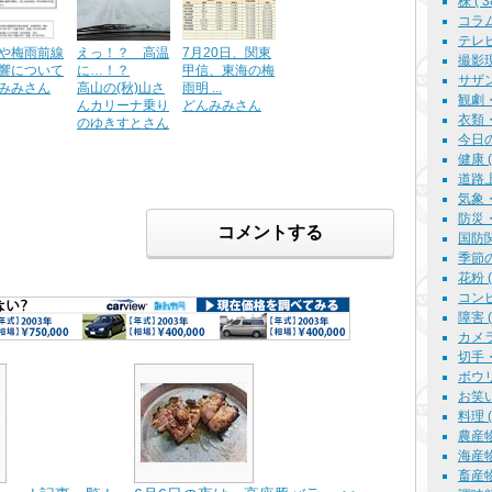
株 ( 3
コラム 
テレビ
や梅雨前線
えっ！？ 高温
7月20日、関東
撮影現場
響について
に…！？
甲信、東海の梅
サザン
みみさん
高山の(秋)山さ
雨明 ...
観劇・
んカリーナ乗り
どんみみさん
衣類・
のゆきすとさん
今日の
健康 ( 
道路上で
気象・
防災・
コメントする
国防関係
季節の話
花粉 ( 
コンピ
障害 ( 
カメラ 
切手・郵
ボウリン
お笑い 
料理 ( 
農産物 
海産物
畜産物