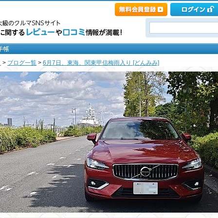
ス
>
ブログ一覧
>
6月7日、東海、関東甲信梅雨入り [どんみみ]