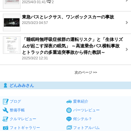
2025/4/3 01:41
2
東急バスとレクサス、ワンボックスカーの事故
2025/3/23 04:57
「睡眠時無呼吸症候群の運転リスク」と「生体リズ
ムが起こす深夜の眠気」 ～高速乗合バス横転事故
とトラックの多重追突事故から得た教訓～
2025/3/22 12:31
次のページ >>
どんみみさん
ブログ
愛車紹介
整備手帳
パーツレビュー
クルマレビュー
何シテル？
フォトギャラリー
フォトアルバム