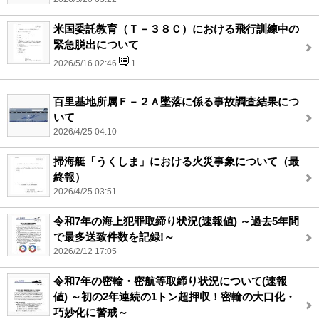
米国委託教育（Ｔ－３８Ｃ）における飛行訓練中の
緊急脱出について
2026/5/16 02:46
1
百里基地所属Ｆ－２Ａ墜落に係る事故調査結果につ
いて
2026/4/25 04:10
掃海艇「うくしま」における火災事象について（最
終報）
2026/4/25 03:51
令和7年の海上犯罪取締り状況(速報値) ～過去5年間
で最多送致件数を記録!～
2026/2/12 17:05
令和7年の密輸・密航等取締り状況について(速報
値) ～初の2年連続の1トン超押収！密輸の大口化・
巧妙化に警戒～