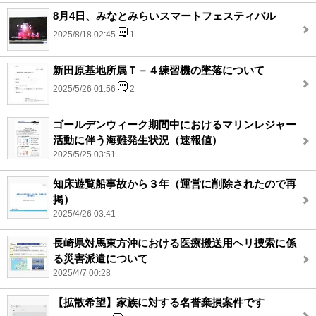
8月4日、みなとみらいスマートフェスティバル
2025/8/18 02:45
1
新田原基地所属Ｔ－４練習機の墜落について
2025/5/26 01:56
2
ゴールデンウィーク期間中におけるマリンレジャー
活動に伴う海難発生状況（速報値）
2025/5/25 03:51
知床遊覧船事故から３年（運営に削除されたので再
掲）
2025/4/26 03:41
長崎県対馬東方沖における医療搬送用ヘリ捜索に係
る災害派遣について
2025/4/7 00:28
【拡散希望】家族に対する名誉棄損案件です