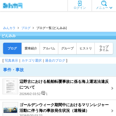
ログイン
メニュー
みんカラ
ブログ
ブログ一覧 [どんみみ]
どんみみ
ラップ
ブログ
愛車紹介
アルバム
グループ
ヒストリ
タイム
[
写真表示
｜
カテゴリ選択
｜
過去のブログ
]
事件・事故
辺野古における船舶転覆事故に係る海上運送法違反
について
2026/6/2 03:52
1
ゴールデンウィーク期間中におけるマリンレジャー
活動に伴う海の事故発生状況（速報値）
2026/5/20 03:22