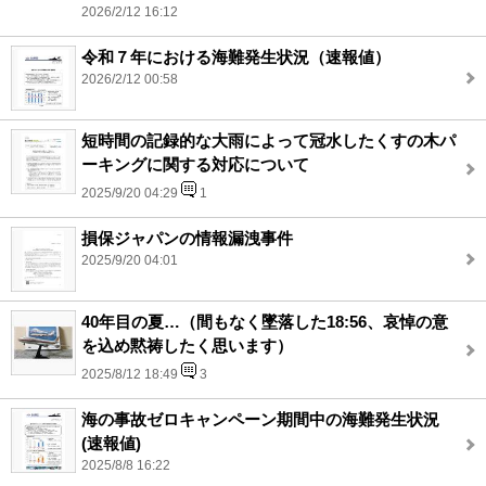
2026/2/12 16:12
令和７年における海難発生状況（速報値）
2026/2/12 00:58
短時間の記録的な大雨によって冠水したくすの木パ
ーキングに関する対応について
2025/9/20 04:29
1
損保ジャパンの情報漏洩事件
2025/9/20 04:01
40年目の夏…（間もなく墜落した18:56、哀悼の意
を込め黙祷したく思います）
2025/8/12 18:49
3
海の事故ゼロキャンペーン期間中の海難発生状況
(速報値)
2025/8/8 16:22