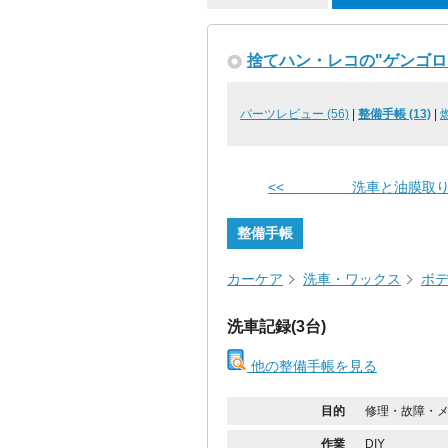
捨てハン・レコの"ゲンゴロ
パーツレビュー (56)
|
整備手帳 (13)
|
<< 洗車と油膜取
整備手帳
カーケア
洗車・ワックス
ボ
洗車記録(3台)
他の整備手帳を見る
目的
修理・故障・
作業
DIY