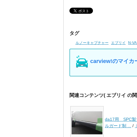
タグ
ルノーキャプチャー
エブリイ
N-
carview!の
関連コンテンツ
( エブリイ の
da17用 SPC
ルガード制 ...
/