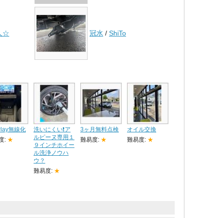
人☆
冠水
/
ShiTo
Play無線化
洗いにくい❗ア
3ヶ月無料点検
オイル交換
ルピーヌ専用１
度:
★
難易度:
★
難易度:
★
９インチホイー
ル洗浄ノウハ
ウ？
難易度:
★