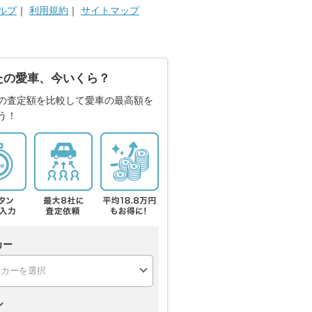
ルプ
｜
利用規約
｜
サイトマップ
たの愛車、今いくら？
の査定額を比較して愛車の最高額を
う！
カー
ル