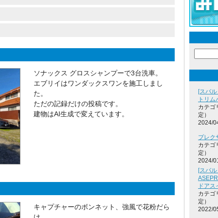
ソナックス グロスシャンプーで3台洗車。
エブリイはワンダックスワンを施工しまし
[スバル
た。
トリム
ただの記録だけの投稿です。
カテゴ
建物はAI生成で変えています。
定）
2024/0
プレク
カテゴ
定）
2024/0
[スバル
ASEP
ドアス
カテゴ
定）
キャプチャーのボンネット、強風で花粉だら
2022/0
け。