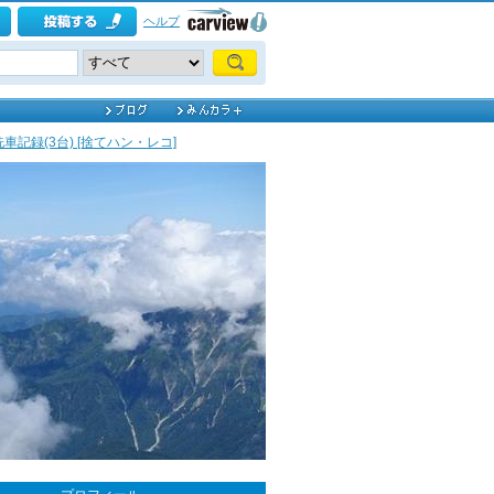
ヘルプ
洗車記録(3台) [捨てハン・レコ]