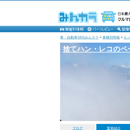
車・自動車SNSみんカラ
>
車種別情報
>
ル
捨てハン・レコのペ
ブログ
愛車紹介