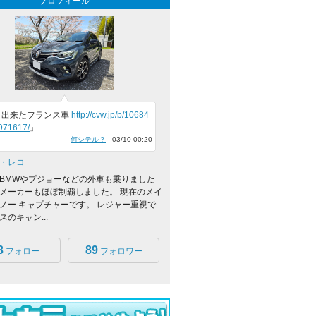
プロフィール
く出来たフランス車
http://cvw.jp/b/10684
971617/
」
何シテル？
03/10 00:20
・レコ
BMWやプジョーなどの外車も乗りました
メーカーもほぼ制覇しました。 現在のメイ
ノー キャプチャーです。 レジャー重視で
のキャン...
3
89
フォロー
フォロワー