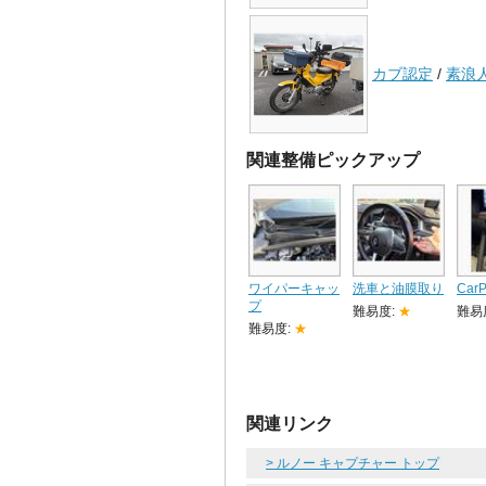
カブ認定
/
素浪
関連整備ピックアップ
ワイパーキャッ
洗車と油膜取り
Car
プ
難易度:
★
難易
難易度:
★
関連リンク
> ルノー キャプチャー トップ