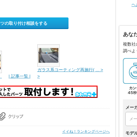
ヘ
ーツの取り付け相談をする
あな
複数社
調べよ
ガラス系コーティング再施行( ... >
り
| 記事一覧 |
>
メー
イイね！ランキングページへ
モデ