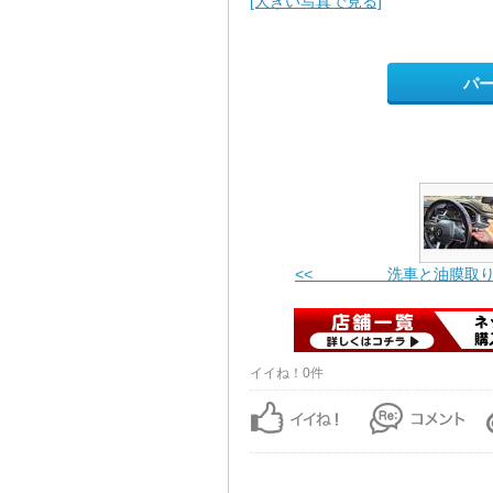
[大きい写真で見る]
パ
<< 洗車と油膜取
イイね！0件