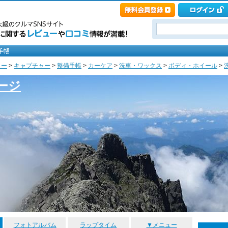
ノー
>
キャプチャー
>
整備手帳
>
カーケア
>
洗車・ワックス
>
ボディ・ホイール
>
ージ
フォトアルバム
ラップタイム
▼メニュー