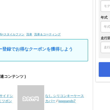
年式
VAN+スタイルファン
洗車
洗車＆コーティング
走行
マイカー登録でお得なクーポンを獲得しよう
関連コンテンツ )
製サイドシ
なし シリコンキーケース
ミツポン
カバー
/
keepands7