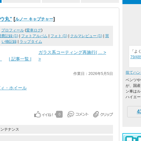
ウ丸"
[
]
ルノー キャプチャー
プロフィール
(
愛車ログ
)
燃費記録 (1)
|
フォトアルバム
|
フォト (1)
|
クルマレビュー (1)
|
買
い物記録
|
ラップタイム
「よ
ガラス系コーティング再施行( ... >
79/48
り
| 記事一覧 |
>
捨てハン
作業日：2026年5月5日
ベンツや
が、国産
ディ・ホイール
ン車はル
ハイエース
4
0
メンテナンス