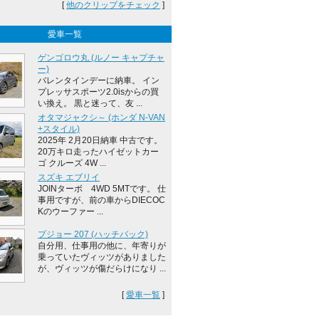
[
他のクリップをチェック
]
愛車一覧
ゲンゴロウ丸 (ルノー キャプチャ
ー)
バレンタインデーに納車。 イン
プレッサスポーツ2.0isからの買
い換え。 黒と迷って、友 ...
オタマジャクシ～ (ホンダ N-VAN
+スタイル)
2025年 2月20日納車 中古です。
20万キロ走ったハイゼットカー
ゴ クルーズ 4W ...
スズキ エブリイ
JOINターボ 4WD 5MTです。 仕
事用ですが、前の車からDIECOC
Kのウーファー ...
プジョー 207 (ハッチバック)
自分用、仕事用の他に、年寄りが
乗っていたヴィッツがありました
が、ヴィッツが傷だらけになり ...
[
愛車一覧
]