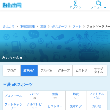
ログイン
メニュー
みんカラ
車種別情報
三菱
eKスポーツ
フォト
フォトギャラリー
みぃちゃん★
ラップ
ブログ
愛車紹介
アルバム
グループ
ヒストリ
タイム
三菱 eKスポーツ
フォトアル
パーツ
整備
燃費
プロフィール
バム
(1)
(5)
(1)
フォトギャラ
クルマレビ
ヒストリー
愛車ログ
買い物
リー
ュー