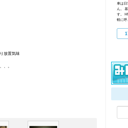
車は日
ん。 基
す。 
軽に呼..
1
り放置気味
、、。