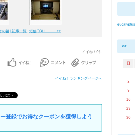
eucalypt
その後
| 記事一覧 |
短信(03)！ >>
<<
イイね！0件
日
イイね！ランキングページへ
2
9
16
23
マイカー登録でお得なクーポンを獲得しよう
30