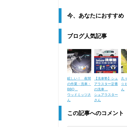
今、あなたにおすすめ
ブログ人気記事
眩しい！ 夜間
【洗車塾】シュ
久
の作業・洗車・
アラスター定番
☆
BBQ ...
の洗車 ...
ん
ウッドミッツさ
シュアラスター
ん
さん
この記事へのコメント