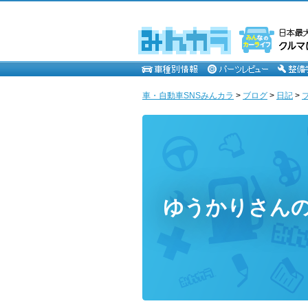
車・自動車SNSみんカラ
>
ブログ
>
日記
>
ゆうかりさん