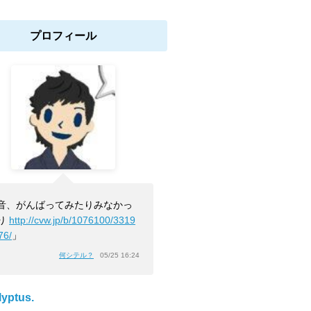
プロフィール
音、がんばってみたりみなかっ
り
http://cvw.jp/b/1076100/3319
76/
」
何シテル？
05/25 16:24
lyptus.