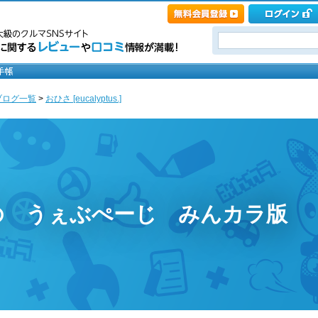
ブログ一覧
>
おひさ [eucalyptus.]
の うぇぶぺーじ みんカラ版