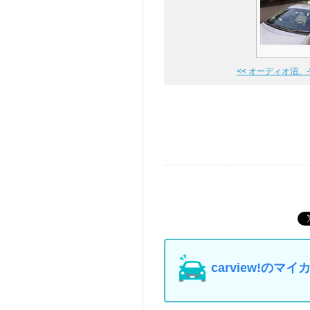
<< オーディオ沼、
carview!の