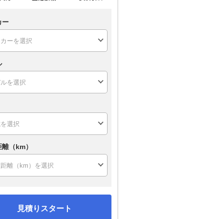
カー
ル
距離（km）
見積りスタート