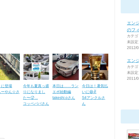
エン
のフ
カテゴ
未設定
2012/0
エン
カテゴ
未設定
2011/0
々に登場
今年も夏真っ盛
本日は……ラン
今日は！暑気払
もーやん☆さ
りになりまし
エボ始動編
いに😆✌️
た〜🥵 ...
takeshi.oさん
S4アンクルさ
コッペパパさん
ん