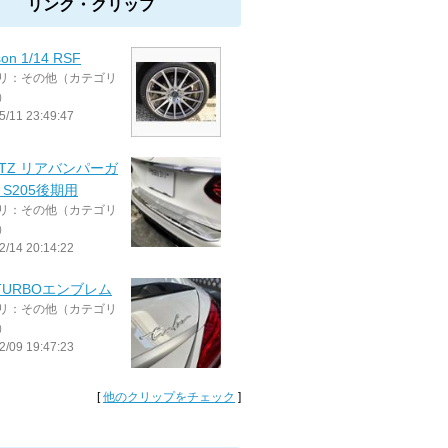
リンク・クリップ
son 1/14 RSF
リ：その他（カテゴリ
）
5/11 23:49:47
ATZ リアバンパーガ
S205後期用
リ：その他（カテゴリ
）
2/14 20:14:22
TURBOエンブレム
リ：その他（カテゴリ
）
2/09 19:47:23
[
他のクリップをチェック
]