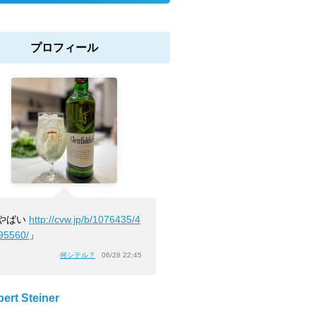
プロフィール
やばい
http://cvw.jp/b/1076435/4
95560/
」
何シテル？
06/28 22:45
ert Steiner