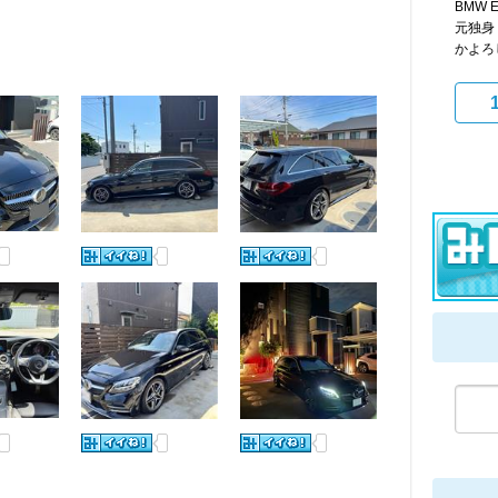
BMW E
元独身
かよろ