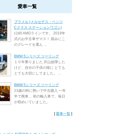
愛車一覧
ブラメル (メルセデス・ベンツ
Cクラス ステーションワゴン)
c180 AMGラインです。 2019年
式のお中古車ザマス！ 因みにこ
のグレードを選ん ...
BMW 5シリーズ ツーリング
１０年乗りました 沢山故障した
けど、自分の子供の様に とても
とても大切にしてました。 ...
BMW 5シリーズ ツーリング
23歳の時に勢いで中古購入 一年
半で廃車… 初の輸入車で、毎日
が煌めいていました。
[
愛車一覧
]