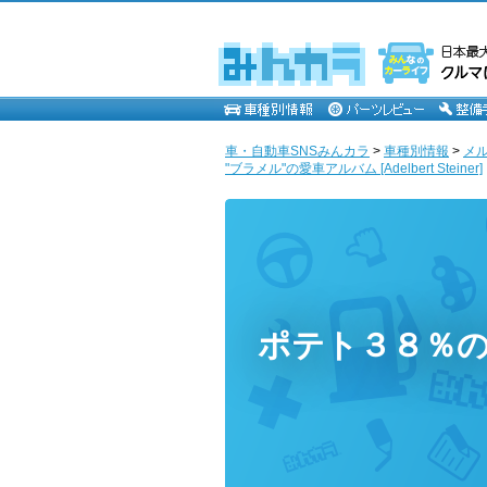
車・自動車SNSみんカラ
>
車種別情報
>
メ
"ブラメル"の愛車アルバム [Adelbert Steiner]
ポテト３８％