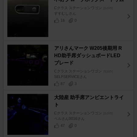
Cクラス ステーションワゴン
[S205]
すすむしさん
16
0
アリさんマーク W205後期用 R
HD助手席ダッシュボードLED
ブレード
Cクラス ステーションワゴン
[S205]
SELFSERVICEさん
87
3
大陸産 助手席アンビエントライ
ト
Cクラス ステーションワゴン
[S205]
ベルさん0016さん
47
0