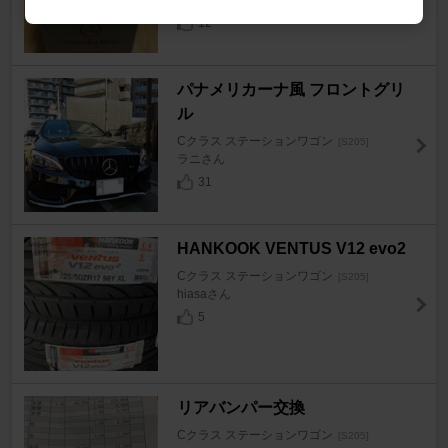
【HANABUSA】さん
12
パナメリカーナ風 フロントグリ
ル
Cクラス ステーションワゴン
[S205]
ラニさん
31
HANKOOK VENTUS V12 evo2
Cクラス ステーションワゴン
[S205]
hiasaさん
5
リアバンパー交換
Cクラス ステーションワゴン
[S205]