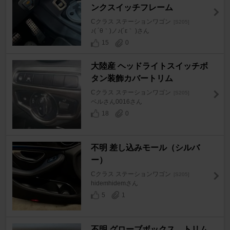
ンクスイッチフレーム
Cクラス ステーションワゴン
[S205]
♪( ´θ｀)ノ♪(´ε｀ )さん
15
0
大陸産 ヘッドライトスイッチボ
タン装飾カバートリム
Cクラス ステーションワゴン
[S205]
ベルさん0016さん
18
0
不明 差し込みモール（シルバ
ー）
Cクラス ステーションワゴン
[S205]
hidemhidemさん
5
1
不明 グローブボックス トリム