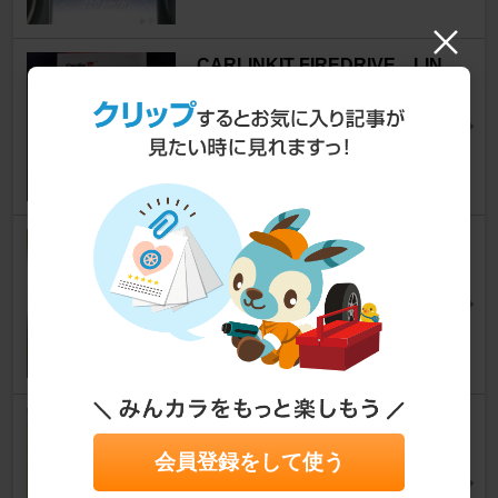
CARLINKIT FIREDRIVE LIN
K
Cクラス ステーションワゴン
[S205]
ECZ(ｴﾙｼｰ)+MBさん
9
HAPPY KREUZ カーラッピン
グ・保護フィルム カーボンブラ
ック
Cクラス ステーションワゴン
[S205]
☆にすけ☆さん
7
メルセデス・ベンツ(純正) パフ
ュームアトマイザー
会員登録をして使う
Cクラス ステーションワゴン
[S205]