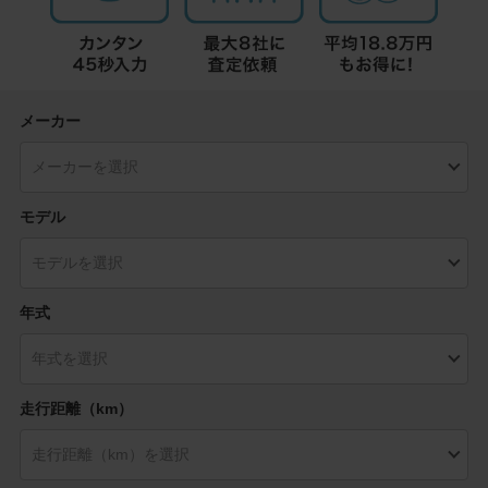
メーカー
モデル
年式
走行距離（km）