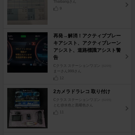
Thaibangさん
9
再発→解消！アクティブブレー
キアシスト、アクティブレーン
アシスト、道路標識アシスト警
告
Cクラス ステーションワゴン
[S205]
まーさん999さん
12
2カメラドラレコ 取り付け
Cクラス ステーションワゴン
[S205]
とむ@水色と黒曜色さん
11