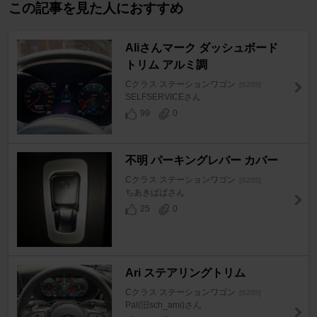
この記事を見た人におすすめ
Aliさんマーク ダッシュボード
トリム アルミ調
Cクラス ステーションワゴン
[S205]
SELFSERVICEさん
99
0
不明 パーキングレバー カバー
Cクラス ステーションワゴン
[S205]
ちあきぱぱさん
25
0
Ari ステアリングトリム
Cクラス ステーションワゴン
[S205]
Pal(旧sch_ami)さん