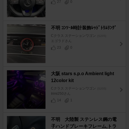
27
0
不明 ｺﾝｿｰﾙ時計装飾ﾚｯﾄﾞﾄﾘﾑﾘﾝｸﾞ
Cクラス ステーションワゴン
[S205]
エゴラドさん
23
0
大阪 stars s.p.o Ambient light
12color kit
Cクラス ステーションワゴン
[S205]
Irimi250さん
14
1
不明 大陸製 ステンレス鋼の電
子ハンドブレーキフレーム,トラ