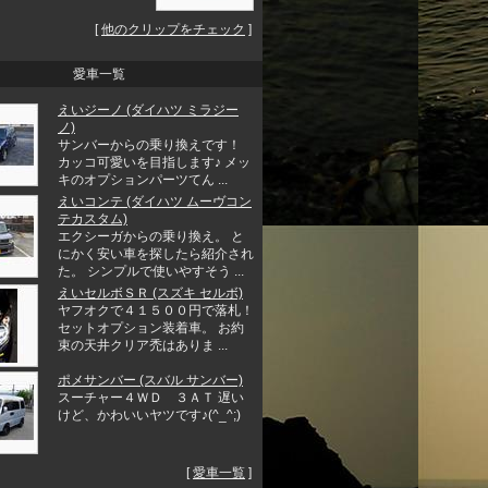
[
他のクリップをチェック
]
愛車一覧
えいジーノ (ダイハツ ミラジー
ノ)
サンバーからの乗り換えです！
カッコ可愛いを目指します♪ メッ
キのオプションパーツてん ...
えいコンテ (ダイハツ ムーヴコン
テカスタム)
エクシーガからの乗り換え。 と
にかく安い車を探したら紹介され
た。 シンプルで使いやすそう ...
えいセルボＳＲ (スズキ セルボ)
ヤフオクで４１５００円で落札！
セットオプション装着車。 お約
束の天井クリア禿はありま ...
ポメサンバー (スバル サンバー)
スーチャー４ＷＤ ３ＡＴ 遅い
けど、かわいいヤツです♪(^_^;)
[
愛車一覧
]