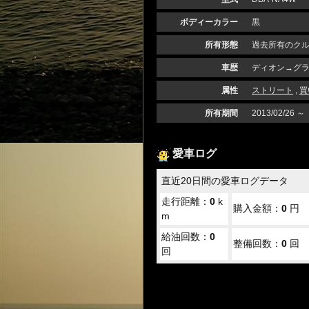
ボディーカラー
黒
所有形態
過去所有のク
車歴
ディオン→グ
属性
ストリート
,
買
所有期間
2013/02/26 ～
愛車ログ
直近20日間の愛車ログデータ
走行距離：
0
k
購入金額：
0
円
m
給油回数：
0
整備回数：
0
回
回