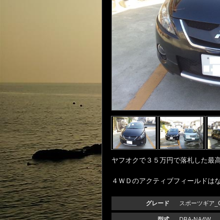
ヤフオクで３５万円で落札した最
４ＷＤのアクティブフィールドはな
グレード
スポーツギア_G_
型式
DBA-NA4W