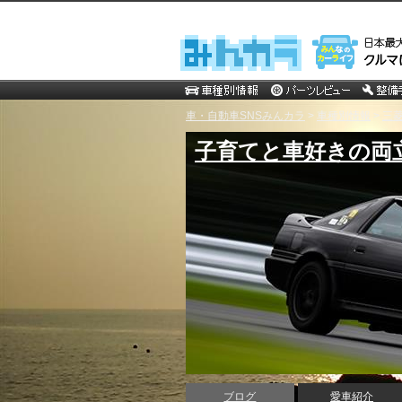
車・自動車SNSみんカラ
>
車種別情報
>
三
子育てと車好きの両
ブログ
愛車紹介