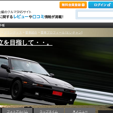
菱
>
グランディス
>
愛車紹介
>
愛車プロフィール [えいチャン]
立を目指して・・。
フォトアルバム
ラップタイム
▼メニュー