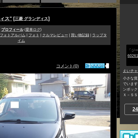
ィス"
[
]
三菱 グランディス
プロフィール
(
愛車ログ
)
フォトアルバム
|
フォト
|
クルマレビュー
|
買い物記録
|
ラップタ
イム
「ジ
60261
コメント(0)
えいチャ
小さな貧
でいます
ンボック
Ｘ－ＳＳ→
24