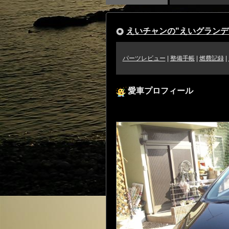
えいチャンの"えいグランデ
パーツレビュー
|
整備手帳
|
燃費記録
|
愛車プロフィール