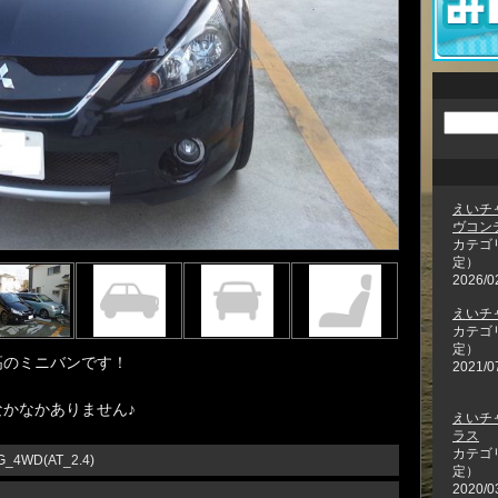
えいチ
ヴコン
カテゴ
定）
2026/0
えいチ
カテゴ
定）
高のミニバンです！
2021/0
かなかありません♪
えいチ
ラス
カテゴ
4WD(AT_2.4)
定）
2020/0