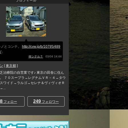
プロフィール
ーノとコンテ。
http://cvw.jp/b/10795/489
/
」
何シテル？
03/04 14:44
ン
[
東京都
]
乏治療院の自営業です♪ 東京の田舎に住ん
。 ７０スープラ→レグナムＶＲ－４→タウ
スワイド→ラルゴ→セレナ＆ヴィヴィオＲ
...
8
249
フォロー
フォロワー