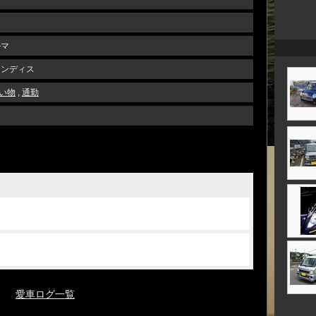
ルマ
ランディス
い物
,
通勤
愛車ログ一覧