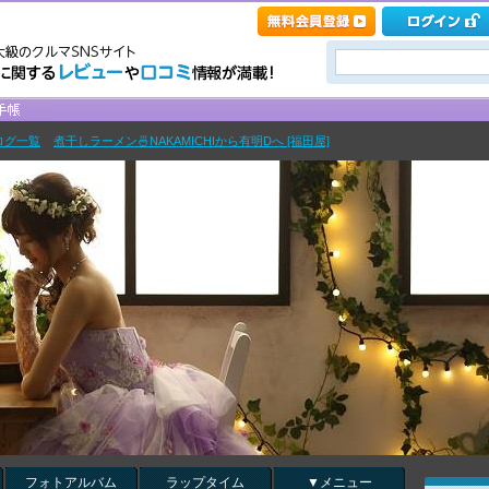
ログ一覧
>
煮干しラーメン🍜NAKAMICHIから有明Dへ [福田屋]
フォトアルバム
ラップタイム
▼メニュー