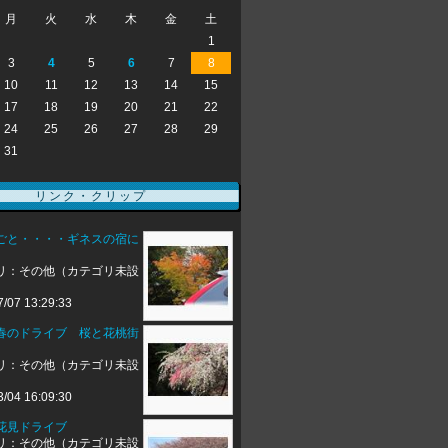
月
火
水
木
金
土
1
3
4
5
6
7
8
10
11
12
13
14
15
17
18
19
20
21
22
24
25
26
27
28
29
31
リンク・クリップ
ごと・・・・ギネスの宿に
リ：その他（カテゴリ未設
7/07 13:29:33
春のドライブ 桜と花桃街
リ：その他（カテゴリ未設
3/04 16:09:30
花見ドライブ
リ：その他（カテゴリ未設