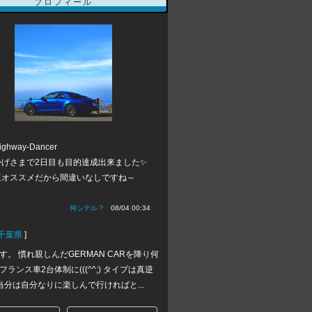
プロフィール
ghway-Dancer
げさまで2日目も目的達成出来ました✨
オススメだから間違いなしですね～
何シテル？
08/04 00:34
千葉県
]
す。 慣れ親しんだGERMAN CARを降り何
ランス車2台体制に(((^^;) タイプは真逆
当分は自分なりに楽しんで行ければと...