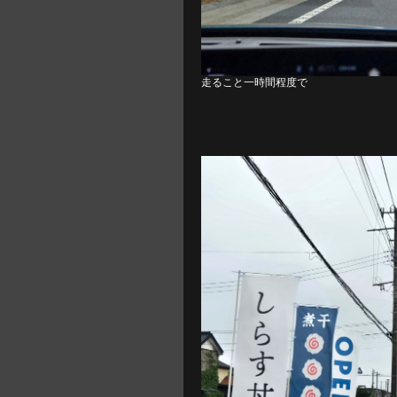
走ること一時間程度で