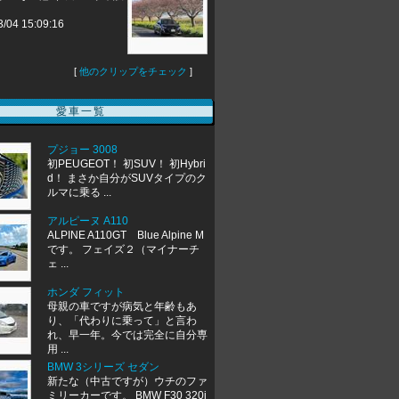
3/04 15:09:16
[
他のクリップをチェック
]
愛車一覧
プジョー 3008
初PEUGEOT！ 初SUV！ 初Hybri
d！ まさか自分がSUVタイプのク
ルマに乗る ...
アルピーヌ A110
ALPINE A110GT Blue Alpine M
です。 フェイズ２（マイナーチ
ェ ...
ホンダ フィット
母親の車ですが病気と年齢もあ
り、「代わりに乗って」と言わ
れ、早一年。今では完全に自分専
用 ...
BMW 3シリーズ セダン
新たな（中古ですが）ウチのファ
ミリーカーです。 BMW F30 320i